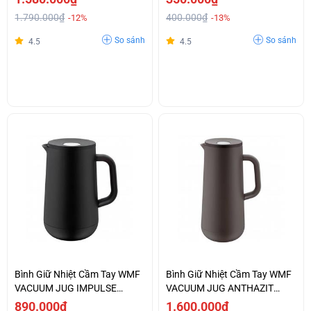
1.790.000₫
400.000₫
-12%
-13%
So sánh
So sánh
4.5
4.5
Bình Giữ Nhiệt Cầm Tay WMF
Bình Giữ Nhiệt Cầm Tay WMF
VACUUM JUG IMPULSE
VACUUM JUG ANTHAZIT
BLACK - 0690687390
-0690697390
890.000₫
1.600.000₫