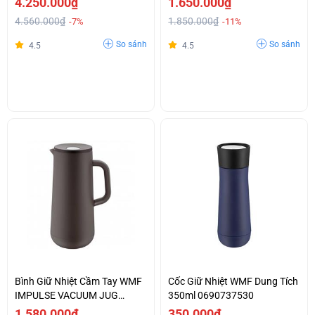
4.250.000₫
1.650.000₫
4.560.000₫
1.850.000₫
-7%
-11%
So sánh
So sánh
4.5
4.5
Bình Giữ Nhiệt Cầm Tay WMF
Cốc Giữ Nhiệt WMF Dung Tích
IMPULSE VACUUM JUG
350ml 0690737530
BLACK
1.580.000₫
350.000₫