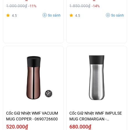
1.000.000₫
1.850.000₫
-11%
-14%
So sánh
So sánh
4.5
4.5
Cốc Giữ Nhiệt WMF VACUUM
Cốc Giữ Nhiệt WMF IMPULSE
MUG COPPER - 0690726600
MUG CROMARGAN -
0690926040
520.000₫
680.000₫