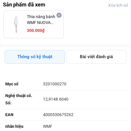
Sản phẩm đã xem
Xóa lịch sử
Thìa nâng bánh
WMF NUOVA
L23CM-
300.000₫
1291486040
Thông số kỹ thuật
Bài viết đánh giá
Mục số
3201000270
Nghệ thuật cổ.
12,9148.6040
Số:
EAN
4000530675262
nhãn hiệu
WMF