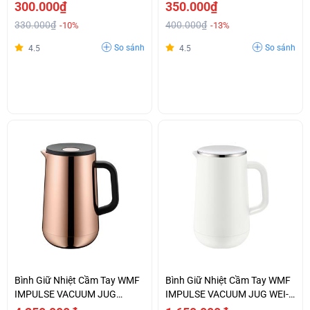
300.000₫
350.000₫
330.000₫
400.000₫
-10%
-13%
So sánh
So sánh
4.5
4.5
Bình Giữ Nhiệt Cầm Tay WMF
Bình Giữ Nhiệt Cầm Tay WMF
IMPULSE VACUUM JUG
IMPULSE VACUUM JUG WEI-
KUPFER-0690666600
0690707410