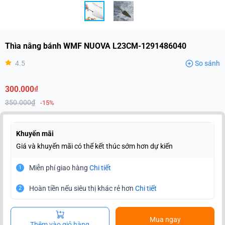
Thìa nâng bánh WMF NUOVA L23CM-1291486040
4.5
So sánh
300.000₫
350.000₫
-15%
Khuyến mãi
Giá và khuyến mãi có thể kết thúc sớm hơn dự kiến
Miễn phí giao hàng
Chi tiết
1
Hoàn tiền nếu siêu thị khác rẻ hơn
Chi tiết
2
Mua ngay
Thêm vào giỏ hàng