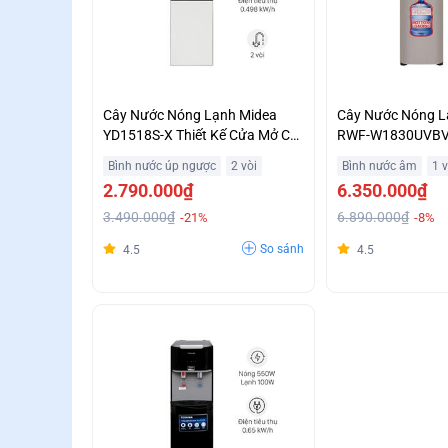
Cây Nước Nóng Lạnh Midea
Cây Nước Nóng L
YD1518S-X Thiết Kế Cửa Mở Có
RWF-W1830UVBV
Ngăn Chứa Đồ Giá Rẻ
Năng Eco Tiết Kiệ
Bình nước úp ngược
2 vòi
Bình nước âm
1 v
Góp 0%
2.790.000₫
6.350.000₫
3.490.000₫
6.890.000₫
-21%
-8%
So sánh
4.5
4.5