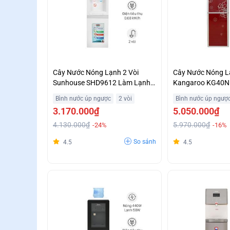
Cây Nước Nóng Lạnh 2 Vòi
Cây Nước Nóng L
Sunhouse SHD9612 Làm Lạnh
Kangaroo KG40N
Bằng Máy Nén Block Giá Tốt
Biệt
Bình nước úp ngược
2 vòi
Bình nước úp ngượ
3.170.000₫
5.050.000₫
4.130.000₫
5.970.000₫
-24%
-16%
So sánh
4.5
4.5