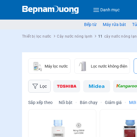
Danh mục
Bếp từ
Máy rửa bát
Tủ
Thiết bị lọc nước
Cây nước nóng lạnh
11
cây nước nóng lạ
Máy lọc nước
Lọc nước không điện
Lọc
Sắp xếp theo
Nổi bật
Bán chạy
Giảm giá
Mới