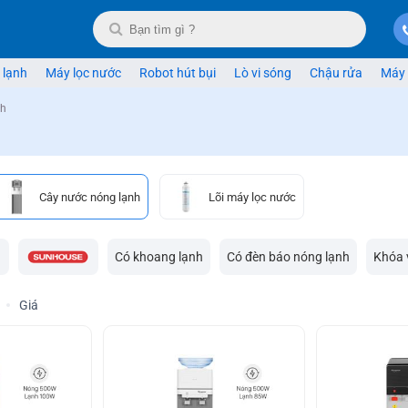
 lạnh
Máy lọc nước
Robot hút bụi
Lò vi sóng
Chậu rửa
Máy 
nh
Cây nước nóng lạnh
Lõi máy lọc nước
Có khoang lạnh
Có đèn báo nóng lạnh
Khóa 
Giá