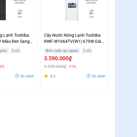
g Lạnh Toshiba
Cây Nước Nóng Lạnh Toshiba
 Màu Đen Sang
RWF-W1664TV(W1) 670W Giá
Siêu Ưu Đãi
gược
3 vòi
Bình nước úp ngược
2 vòi
3.590.000₫
3.990.000₫
12%
-11%
So sánh
So sánh
4.5