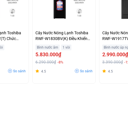
ạnh Toshiba
Cây Nước Nóng Lạnh Toshiba
Cây Nước Nón
(T) Chức
RWF-W1830BV(K) Điều Khiển
RWF-W1917TV
m Điện Trả
Bằng Cảm Ứng Ưu Đãi
Trọng Giá Rẻ
òi
Bình nước âm
1 vòi
Bình nước úp n
5.830.000₫
2.990.000₫
6.290.000₫
3.390.000₫
-8%
-
So sánh
So sánh
4.5
4.5