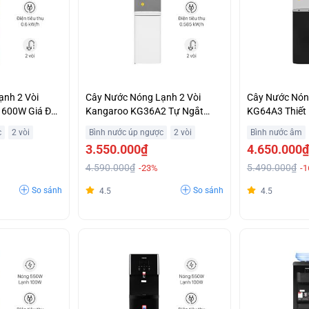
ạnh 2 Vòi
Cây Nước Nóng Lạnh 2 Vòi
Cây Nước Nón
 600W Giá Đặc
Kangaroo KG36A2 Tự Ngắt
KG64A3 Thiết 
Điện Khi Quá Tải Giá Rẻ
Nước Khuyến 
c
2 vòi
Bình nước úp ngược
2 vòi
Bình nước âm
3.550.000₫
4.650.000₫
4.590.000₫
5.490.000₫
-23%
-
So sánh
So sánh
4.5
4.5