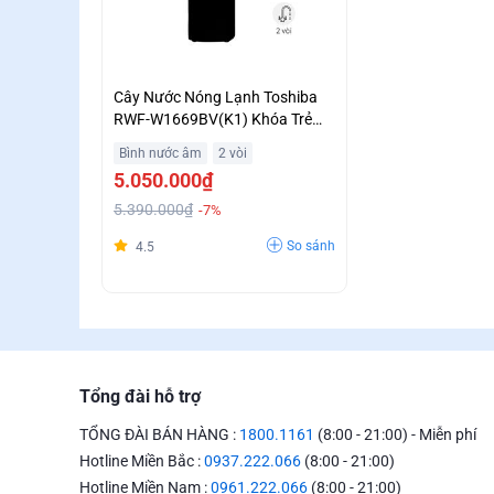
Cây Nước Nóng Lạnh Toshiba
RWF-W1669BV(K1) Khóa Trẻ
Em An Toàn Giá Tốt
Bình nước âm
2 vòi
5.050.000₫
5.390.000₫
-7%
So sánh
4.5
Tổng đài hỗ trợ
TỔNG ĐÀI BÁN HÀNG :
1800.1161
(8:00 - 21:00) - Miễn phí
Hotline Miền Bắc :
0937.222.066
(8:00 - 21:00)
Hotline Miền Nam :
0961.222.066
(8:00 - 21:00)