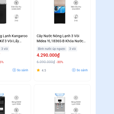
g Lạnh Kangaroo
Cây Nước Nóng Lạnh 3 Vòi
Kế 3 Vòi Lấy
Midea YL1836S-B Khóa Nước
Mại Bất Ngờ
Nóng Bảo Vệ Trẻ Nhỏ Ưu Đãi
3 vòi
Bình nước úp ngược
3 vòi
Lớn
4.290.000₫
6.090.000₫
16%
-30%
So sánh
So sánh
4.5