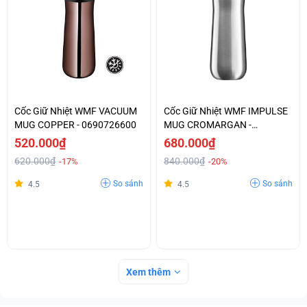
Cốc Giữ Nhiệt WMF VACUUM
Cốc Giữ Nhiệt WMF IMPULSE
MUG COPPER - 0690726600
MUG CROMARGAN -
0690926040
520.000₫
680.000₫
620.000₫
840.000₫
-17%
-20%
So sánh
So sánh
4.5
4.5
Xem thêm