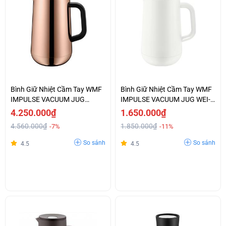
Bình Giữ Nhiệt Cầm Tay WMF
Bình Giữ Nhiệt Cầm Tay WMF
IMPULSE VACUUM JUG
IMPULSE VACUUM JUG WEI-
KUPFER-0690666600
0690707410
4.250.000₫
1.650.000₫
4.560.000₫
1.850.000₫
-7%
-11%
So sánh
So sánh
4.5
4.5