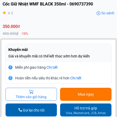
Cốc Giữ Nhiệt WMF BLACK 350ml - 0690737390
4.5
So sánh
350.000₫
400.000₫
-13%
Khuyến mãi
Giá và khuyến mãi có thể kết thúc sớm hơn dự kiến
Miễn phí giao hàng
Chi tiết
1
Hoàn tiền nếu siêu thị khác rẻ hơn
Chi tiết
2
Mua ngay
Thêm vào giỏ hàng
Hỗ trợ trả góp
Gọi lại cho tôi
Visa, Mastercard, JCB, Amex