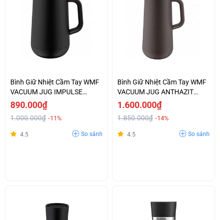
Bình Giữ Nhiệt Cầm Tay WMF
Bình Giữ Nhiệt Cầm Tay WMF
VACUUM JUG IMPULSE
VACUUM JUG ANTHAZIT
BLACK - 0690687390
-0690697390
890.000₫
1.600.000₫
1.000.000₫
1.850.000₫
-11%
-14%
So sánh
So sánh
4.5
4.5