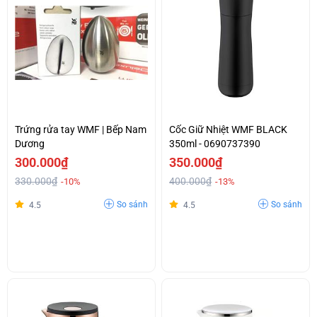
Trứng rửa tay WMF | Bếp Nam
Cốc Giữ Nhiệt WMF BLACK
Dương
350ml - 0690737390
300.000₫
350.000₫
330.000₫
400.000₫
-10%
-13%
So sánh
So sánh
4.5
4.5