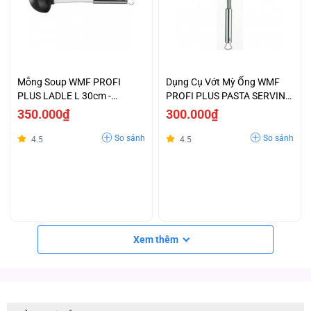
Mỗng Soup WMF PROFI
Dụng Cụ Vớt Mỳ Ống WMF
PLUS LADLE L 30cm -
PROFI PLUS PASTA SERVING
1874776030
SPOON - 1871086030
350.000₫
300.000₫
So sánh
So sánh
4.5
4.5
Xem thêm