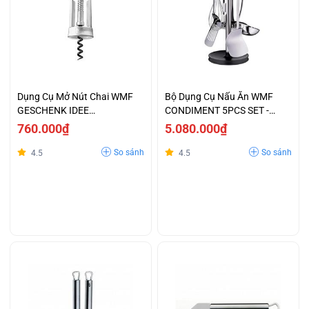
Dụng Cụ Mở Nút Chai WMF
Bộ Dụng Cụ Nấu Ăn WMF
GESCHENK IDEE
CONDIMENT 5PCS SET -
CORKSCREW 1289765050
1876709990
760.000₫
5.080.000₫
So sánh
So sánh
4.5
4.5