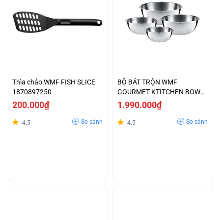
Thìa chảo WMF FISH SLICE
BỘ BÁT TRỘN WMF
1870897250
GOURMET KTITCHEN BOWL
4 CHIẾC - 0645709990
200.000₫
1.990.000₫
So sánh
So sánh
4.5
4.5