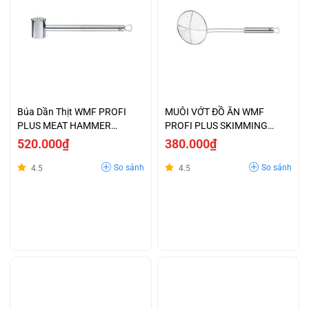
Búa Dần Thịt WMF PROFI
MUÔI VỚT ĐỒ ĂN WMF
PLUS MEAT HAMMER
PROFI PLUS SKIMMING
-1872946030
LADLE L 36.5CM -
520.000₫
380.000₫
1871546030
So sánh
So sánh
4.5
4.5