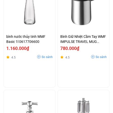
bình nước thủy tinh WMF
Bình Giữ Nhiệt Cầm Tay WMF
Basic 1l 0617706600
IMPULSE TRAVEL MUG
CROMARGAN
1.160.000₫
780.000₫
So sánh
So sánh
4.5
4.5