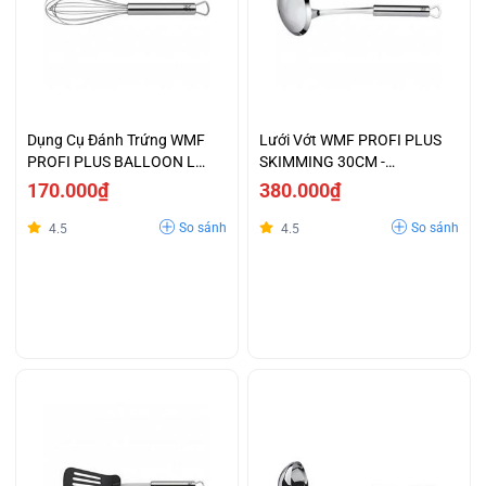
Dụng Cụ Đánh Trứng WMF
Lưới Vớt WMF PROFI PLUS
PROFI PLUS BALLOON L
SKIMMING 30CM -
20cm - 1871136030
1871976030
170.000₫
380.000₫
So sánh
So sánh
4.5
4.5