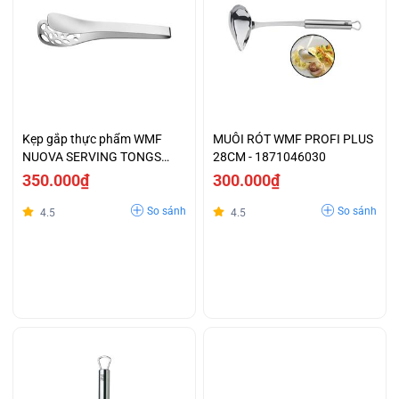
Kẹp gắp thực phẩm WMF
MUÔI RÓT WMF PROFI PLUS
NUOVA SERVING TONGS
28CM - 1871046030
1297336040
350.000₫
300.000₫
So sánh
So sánh
4.5
4.5