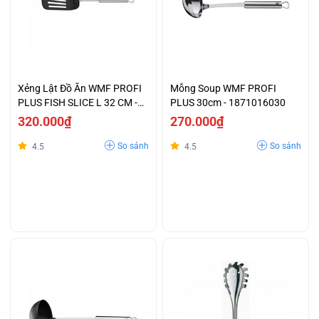
Xẻng Lật Đồ Ăn WMF PROFI
Mỗng Soup WMF PROFI
PLUS FISH SLICE L 32 CM -
PLUS 30cm - 1871016030
1871596030
320.000₫
270.000₫
So sánh
So sánh
4.5
4.5