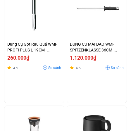
Dụng Cụ Gọt Rau Quả WMF
DỤNG CỤ MÀI DAO WMF
PROFI PLUS L 19CM -
SPITZENKLASSE 36CM -
1871396030
1895946030
260.000₫
1.120.000₫
So sánh
So sánh
4.5
4.5