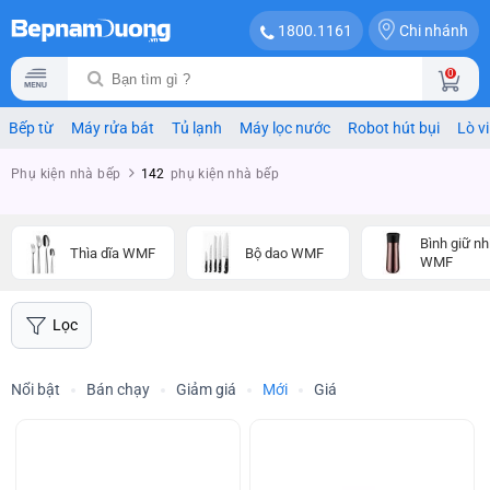
Chi nhánh
1800.1161
0
Bếp từ
Máy rửa bát
Tủ lạnh
Máy lọc nước
Robot hút bụi
Lò v
Phụ kiện nhà bếp
142
phụ kiện nhà bếp
Bình giữ nh
Thìa dĩa WMF
Bộ dao WMF
WMF
Lọc
Nổi bật
Bán chạy
Giảm giá
Mới
Giá