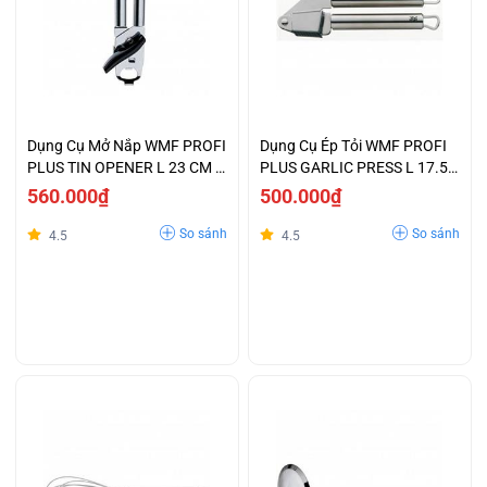
Dụng Cụ Mở Nắp WMF PROFI
Dụng Cụ Ép Tỏi WMF PROFI
PLUS TIN OPENER L 23 CM -
PLUS GARLIC PRESS L 17.5
1871486030
CM - 1871636030
560.000₫
500.000₫
So sánh
So sánh
4.5
4.5