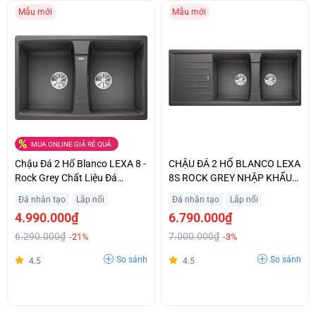
Mẫu mới
Mẫu mới
MUA ONLINE GIÁ RẺ QUÁ
Chậu Đá 2 Hố Blanco LEXA 8 -
CHẬU ĐÁ 2 HỐ BLANCO LEXA
Rock Grey Chất Liệu Đá
8S ROCK GREY NHẬP KHẨU
Granite Sang Trọng Giá Tốt
CHÂU ÂU GIÁ TỐT
Đá nhân tạo
Lắp nổi
Đá nhân tạo
Lắp nổi
4.990.000₫
6.790.000₫
6.290.000₫
7.000.000₫
-21%
-3%
So sánh
So sánh
4.5
4.5