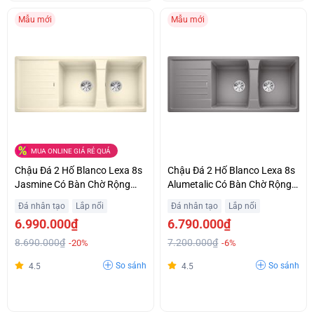
Mẫu mới
Mẫu mới
MUA ONLINE GIÁ RẺ QUÁ
Chậu Đá 2 Hố Blanco Lexa 8s
Chậu Đá 2 Hố Blanco Lexa 8s
Jasmine Có Bàn Chờ Rộng
Alumetalic Có Bàn Chờ Rộng
Khuyến Mãi Tốt
Ưu Đãi Đặc Biệt
Đá nhân tạo
Lắp nổi
Đá nhân tạo
Lắp nổi
6.990.000₫
6.790.000₫
8.690.000₫
7.200.000₫
-20%
-6%
So sánh
So sánh
4.5
4.5