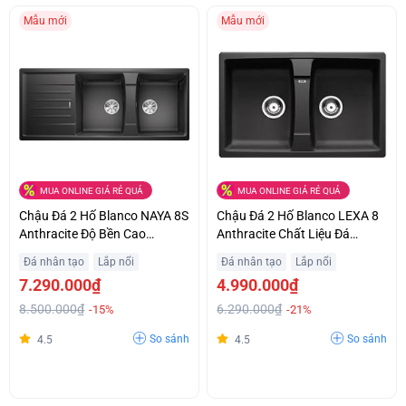
Mẫu mới
Mẫu mới
MUA ONLINE GIÁ RẺ QUÁ
MUA ONLINE GIÁ RẺ QUÁ
Chậu Đá 2 Hố Blanco NAYA 8S
Chậu Đá 2 Hố Blanco LEXA 8
Anthracite Độ Bền Cao
Anthracite Chất Liệu Đá
Khuyến Mại Đặc Biệt
Granite Tinh Tế Khuyến Mại
Đá nhân tạo
Lắp nổi
Đá nhân tạo
Lắp nổi
7.290.000₫
4.990.000₫
8.500.000₫
6.290.000₫
-15%
-21%
So sánh
So sánh
4.5
4.5