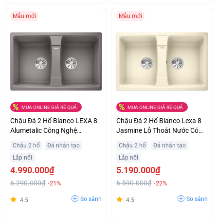
Mẫu mới
Mẫu mới
MUA ONLINE GIÁ RẺ QUÁ
MUA ONLINE GIÁ RẺ QUÁ
Chậu Đá 2 Hố Blanco LEXA 8
Chậu Đá 2 Hố Blanco Lexa 8
Alumetalic Công Nghệ
Jasmine Lỗ Thoát Nước Có
Hygiene +Plus Ức Chế Vi
Thể Tháo Rời Ưu Đãi Tốt
Chậu 2 hố
Đá nhân tạo
Chậu 2 hố
Đá nhân tạo
Khuẩn Giá Ưu Đãi
Lắp nổi
Lắp nổi
4.990.000₫
5.190.000₫
6.290.000₫
6.590.000₫
-21%
-22%
So sánh
So sánh
4.5
4.5