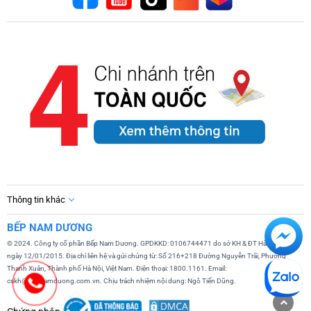
Thông tin khác
BẾP NAM DƯƠNG
© 2024. Công ty cổ phần Bếp Nam Dương. GPDKKD: 0106744471 do sở KH & ĐT Hà Nội cấp
ngày 12/01/2015. Địa chỉ liên hệ và gửi chứng từ: Số 216+218 Đường Nguyễn Trãi, Phường
Thanh Xuân, Thành phố Hà Nội, Việt Nam. Điện thoại: 1800.1161. Email:
cskh@bepnamduong.com.vn. Chịu trách nhiệm nội dung: Ngô Tiến Dũng.