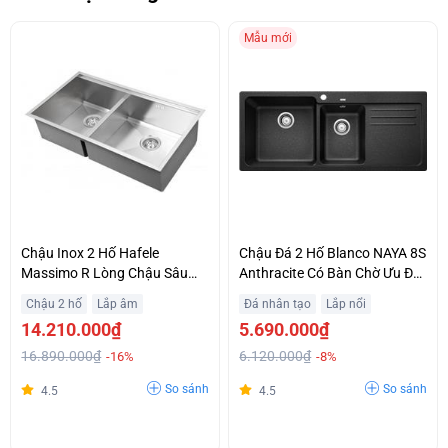
Mẫu mới
Chậu Inox 2 Hố Hafele
Chậu Đá 2 Hố Blanco NAYA 8S
Massimo R Lòng Chậu Sâu
Anthracite Có Bàn Chờ Ưu Đãi
Rộng Giá Rẻ
Lớn
Chậu 2 hố
Lắp âm
Đá nhân tạo
Lắp nổi
14.210.000₫
5.690.000₫
16.890.000₫
6.120.000₫
-16%
-8%
So sánh
So sánh
4.5
4.5