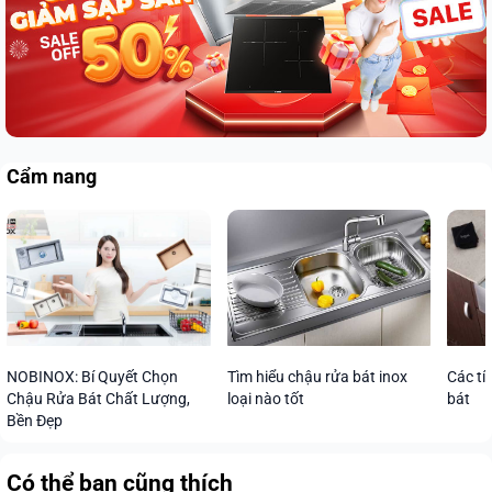
Cẩm nang
Các tí
NOBINOX: Bí Quyết Chọn
Tìm hiểu chậu rửa bát inox
bát
Chậu Rửa Bát Chất Lượng,
loại nào tốt
Bền Đẹp
Có thể bạn cũng thích