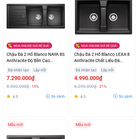
MUA ONLINE GIÁ RẺ QUÁ
MUA ONLINE GIÁ RẺ QUÁ
Chậu Đá 2 Hố Blanco NAYA 8S
Chậu Đá 2 Hố Blanco LEXA 8
Anthracite Độ Bền Cao
Anthracite Chất Liệu Đá
Khuyến Mại Đặc Biệt
Granite Tinh Tế Khuyến Mại
Đá nhân tạo
Lắp nổi
Đá nhân tạo
Lắp nổi
7.290.000₫
4.990.000₫
8.500.000₫
6.290.000₫
-15%
-21%
So sánh
So sánh
4.5
4.5
Mẫu mới
Mẫu mới