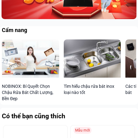
Cẩm nang
Các tí
NOBINOX: Bí Quyết Chọn
Tìm hiểu chậu rửa bát inox
bát
Chậu Rửa Bát Chất Lượng,
loại nào tốt
Bền Đẹp
Có thể bạn cũng thích
Mẫu mới