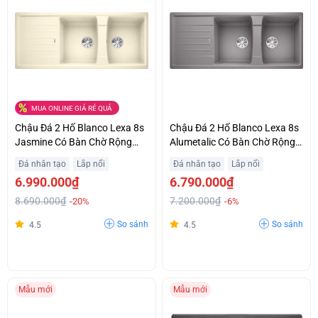
MUA ONLINE GIÁ RẺ QUÁ
Chậu Đá 2 Hố Blanco Lexa 8s
Chậu Đá 2 Hố Blanco Lexa 8s
Jasmine Có Bàn Chờ Rộng
Alumetalic Có Bàn Chờ Rộng
Khuyến Mãi Tốt
Ưu Đãi Đặc Biệt
Đá nhân tạo
Lắp nổi
Đá nhân tạo
Lắp nổi
6.990.000₫
6.790.000₫
8.690.000₫
7.200.000₫
-20%
-6%
So sánh
So sánh
4.5
4.5
Mẫu mới
Mẫu mới