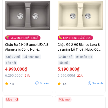
MUA ONLINE GIÁ RẺ QUÁ
MUA ONLINE GIÁ RẺ QUÁ
Chậu Đá 2 Hố Blanco LEXA 8
Chậu Đá 2 Hố Blanco Lexa 8
Alumetalic Công Nghệ
Jasmine Lỗ Thoát Nước Có
Hygiene +Plus Ức Chế Vi
Thể Tháo Rời Ưu Đãi Tốt
Chậu 2 hố
Đá nhân tạo
Chậu 2 hố
Đá nhân tạo
Khuẩn Giá Ưu Đãi
Lắp nổi
Lắp nổi
4.990.000₫
5.190.000₫
6.290.000₫
6.590.000₫
-21%
-22%
So sánh
So sánh
4.5
4.5
Mẫu mới
Mẫu mới