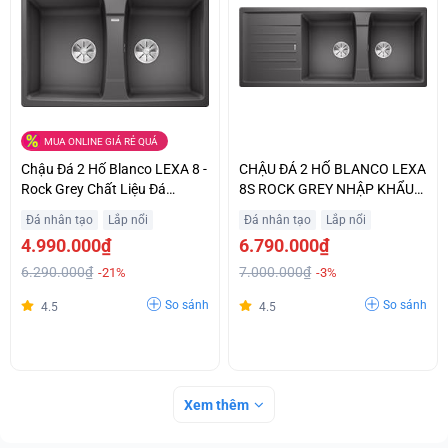
MUA ONLINE GIÁ RẺ QUÁ
Chậu Đá 2 Hố Blanco LEXA 8 -
CHẬU ĐÁ 2 HỐ BLANCO LEXA
Rock Grey Chất Liệu Đá
8S ROCK GREY NHẬP KHẨU
Granite Sang Trọng Giá Tốt
CHÂU ÂU GIÁ TỐT
Đá nhân tạo
Lắp nổi
Đá nhân tạo
Lắp nổi
4.990.000₫
6.790.000₫
6.290.000₫
7.000.000₫
-21%
-3%
So sánh
So sánh
4.5
4.5
Xem thêm