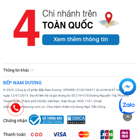
Thông tin khác
BẾP NAM DƯƠNG
© 2024. Công ty cổ phần Bếp Nam Dương. GPDKKD: 0106744471 do sở KH & ĐT Hà Nội cấp
ngày 12/01/2015. Địa chỉ liên hệ và gửi chứng từ: Số 216+218 Đường Nguyễn Trãi, Phường
Thanh Xuân, Thành phố Hà Nội, Việt Nam. Điện thoại: 1800.1161. Email:
cskh@bepnamduong.com.vn. Chịu trách nhiệm nội dung: Ngô Tiến Dũng.
Chứng nhận
Thanh toán