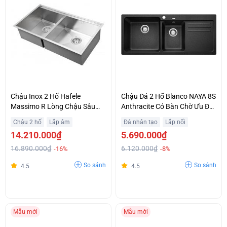
Chậu Inox 2 Hố Hafele
Chậu Đá 2 Hố Blanco NAYA 8S
Massimo R Lòng Chậu Sâu
Anthracite Có Bàn Chờ Ưu Đãi
Rộng Giá Rẻ
Lớn
Chậu 2 hố
Lắp âm
Đá nhân tạo
Lắp nổi
14.210.000₫
5.690.000₫
16.890.000₫
6.120.000₫
-16%
-8%
So sánh
So sánh
4.5
4.5
Mẫu mới
Mẫu mới