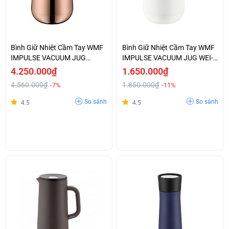
Bình Giữ Nhiệt Cầm Tay WMF
Bình Giữ Nhiệt Cầm Tay WMF
IMPULSE VACUUM JUG
IMPULSE VACUUM JUG WEI-
KUPFER-0690666600
0690707410
4.250.000₫
1.650.000₫
4.560.000₫
1.850.000₫
-7%
-11%
So sánh
So sánh
4.5
4.5