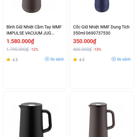
Bình Giữ Nhiệt Cầm Tay WMF
Cốc Giữ Nhiệt WMF Dung Tích
IMPULSE VACUUM JUG
350ml 0690737530
BLACK
1.580.000₫
350.000₫
1.790.000₫
400.000₫
-12%
-13%
So sánh
So sánh
4.5
4.5