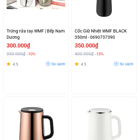
Trứng rửa tay WMF | Bếp Nam
Cốc Giữ Nhiệt WMF BLACK
Dương
350ml - 0690737390
300.000₫
350.000₫
330.000₫
400.000₫
-10%
-13%
So sánh
So sánh
4.5
4.5