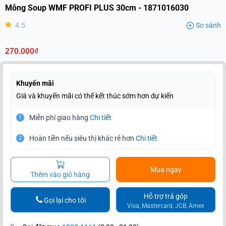
Mỗng Soup WMF PROFI PLUS 30cm - 1871016030
4.5
So sánh
270.000₫
Khuyến mãi
Giá và khuyến mãi có thể kết thúc sớm hơn dự kiến
Miễn phí giao hàng
Chi tiết
1
Hoàn tiền nếu siêu thị khác rẻ hơn
Chi tiết
2
Mua ngay
Thêm vào giỏ hàng
Hỗ trợ trả góp
Gọi lại cho tôi
Visa, Mastercard, JCB, Amex