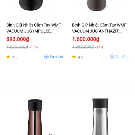
Bình Giữ Nhiệt Cầm Tay WMF
Bình Giữ Nhiệt Cầm Tay WMF
VACUUM JUG IMPULSE
VACUUM JUG ANTHAZIT
BLACK - 0690687390
-0690697390
890.000₫
1.600.000₫
1.000.000₫
1.850.000₫
-11%
-14%
So sánh
So sánh
4.5
4.5