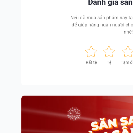
Đánh giá sả
Nếu đã mua sản phẩm này tại
để giúp hàng ngàn người chọ
nhé!
Rất tệ
Tệ
Tạm ổ