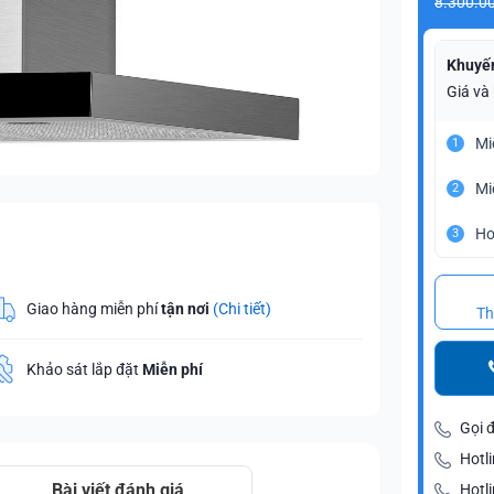
8.300.0
Khuyế
Giá và
Mi
1
Mi
2
Ho
3
Giao hàng miễn phí
tận nơi
(Chi tiết)
Th
Khảo sát lắp đặt
Miễn phí
Gọi 
Hotli
Bài viết đánh giá
Hotl