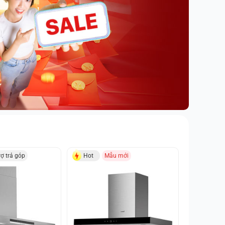
rợ trả góp
Hot
Mẫu mới