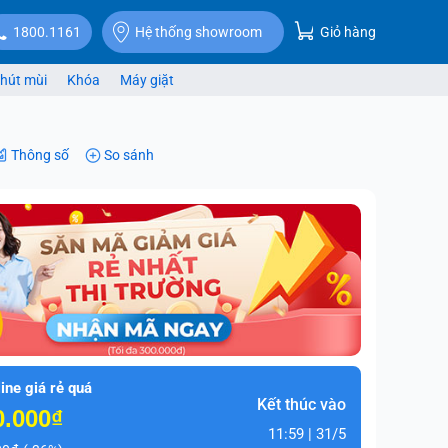
Giỏ hàng
1800.1161
Hệ thống showroom
hút mùi
Khóa
Máy giặt
Thông số
So sánh
ine giá rẻ quá
Kết thúc vào
0.000₫
11:59 | 31/5