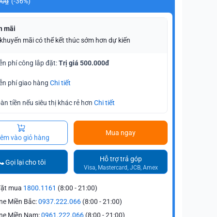
00₫
(-36%)
n mãi
 khuyến mãi có thể kết thúc sớm hơn dự kiến
ễn phí công lắp đặt:
Trị giá 500.000đ
ễn phí giao hàng
Chi tiết
àn tiền nếu siêu thị khác rẻ hơn
Chi tiết
Mua ngay
êm vào giỏ hàng
Hỗ trợ trả góp
Gọi lại cho tôi
Visa, Mastercard, JCB, Amex
đặt mua
1800.1161
(8:00 - 21:00)
ne Miền Bắc:
0937.222.066
(8:00 - 21:00)
ine Miền Nam:
0961.222.066
(8:00 - 21:00)