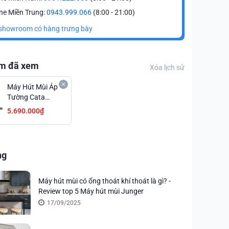
ne Miền Trung:
0943.999.066
(8:00 - 21:00)
showroom có hàng trưng bày
m đã xem
Xóa lịch sử
Máy Hút Mùi Áp
Tường Cata
LEGEND 600
5.690.000₫
Công Suất
Mạnh Khử Sạch
Mùi Giá Ưu Đãi
ng
Máy hút mùi có ống thoát khí thoát là gì? -
Review top 5 Máy hút mùi Junger
17/09/2025