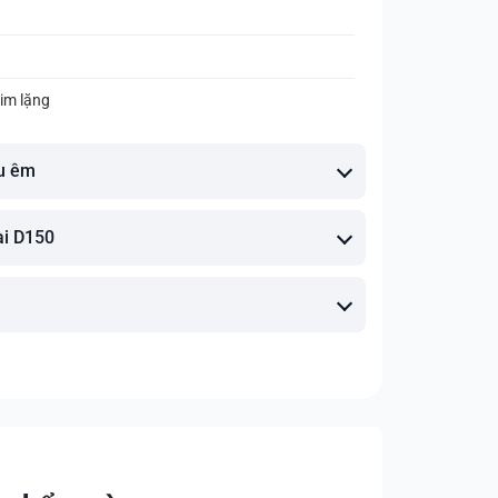
 im lặng
êu êm
ài D150