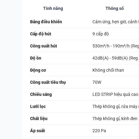
Tính năng
Thông số
Bảng điều khiển
Cảm ứng, hẹn giờ, cảnh
Cấp độ hút
9 cấp độ
Công suất hút
530m³/h - 190m³/h (Reg
Độ ồn
42dB(A) - 59dB(A) (Reg
Động cơ
Không chổi than
Công suất tiêu thụ
70W
Chiếu sáng
LED STRIP hiệu quả cao
Lưới lọc
Thép không gỉ, rửa máy
Chất liệu
Thép không gỉ, kính đen
Áp suất
220 Pa