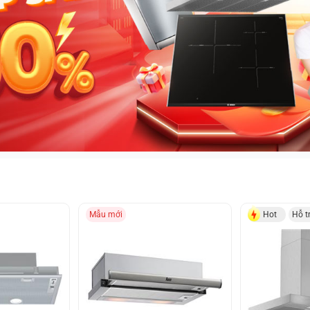
Mẫu mới
Hot
Hỗ t