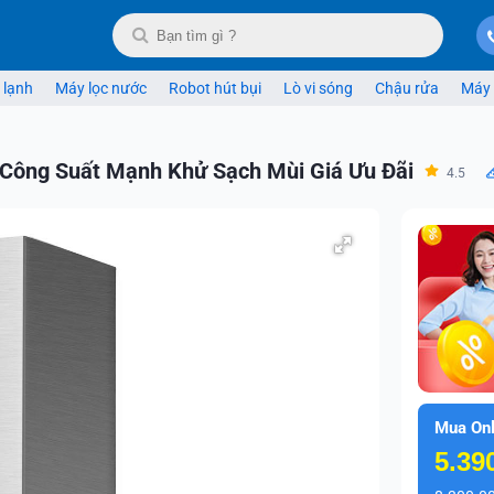
 lạnh
Máy lọc nước
Robot hút bụi
Lò vi sóng
Chậu rửa
Máy 
Công Suất Mạnh Khử Sạch Mùi Giá Ưu Đãi
4.5
Mua Onl
5.39