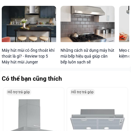
Máy hút mùi có ống thoát khí
Những cách sử dụng máy hút
Mẹo dù
thoát là gì? - Review top 5
mùi bếp hiệu quả giúp căn
kiệm đ
Máy hút mùi Junger
bếp luôn sạch sẽ
Có thể bạn cũng thích
Hỗ trợ trả góp
Hỗ trợ trả góp