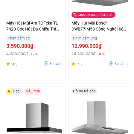
MUA ONLINE GIÁ RẺ QUÁ
Máy Hút Mùi Âm Tủ Teka TL
Máy Hút Mùi Bosch
7420 Góc Hút Đa Chiều Trả
DWB77IM50 Công Nghệ Hiện
Góp 0%
Đại Chính Hãng Giá Sốc
Phím bấm cơ
Phím cảm ứng
3.590.000₫
12.990.000₫
4.300.000₫
14.290.000₫
-17%
-10%
So sánh
So sánh
4.5
4.5
Hot
Mẫu mới
Hỗ trợ trả góp