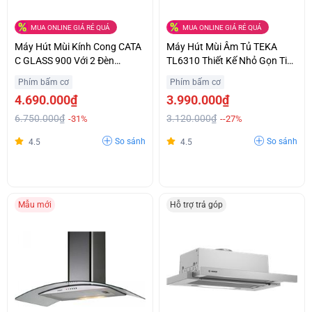
MUA ONLINE GIÁ RẺ QUÁ
MUA ONLINE GIÁ RẺ QUÁ
Máy Hút Mùi Kính Cong CATA
Máy Hút Mùi Âm Tủ TEKA
C GLASS 900 Với 2 Đèn
TL6310 Thiết Kế Nhỏ Gọn Tiết
Halogen Chiếu Sáng Ưu Đãi
Kiệm Không Gian Giá Bất Ngờ
Phím bấm cơ
Phím bấm cơ
Lớn
4.690.000₫
3.990.000₫
6.750.000₫
3.120.000₫
-31%
--27%
So sánh
So sánh
4.5
4.5
Mẫu mới
Hỗ trợ trả góp