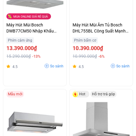
MUA ONLINE GIÁ RẺ QUÁ
Máy Hút Mùi Bosch
Máy Hút Mùi Âm Tủ Bosch
DWB77CM50 Nhập Khẩu
DHL755BL Công Suất Mạnh
Nguyên Chiếc Từ Đức Ưu Giá
Khử Sạch Mùi Giá Ưu Đãi
Phím cảm ứng
Phím bấm cơ
Tốt Hỗ Trợ Trả Góp
13.390.000₫
10.390.000₫
15.290.000₫
10.990.000₫
-13%
-6%
So sánh
So sánh
4.5
4.5
Mẫu mới
Hot
Hỗ trợ trả góp