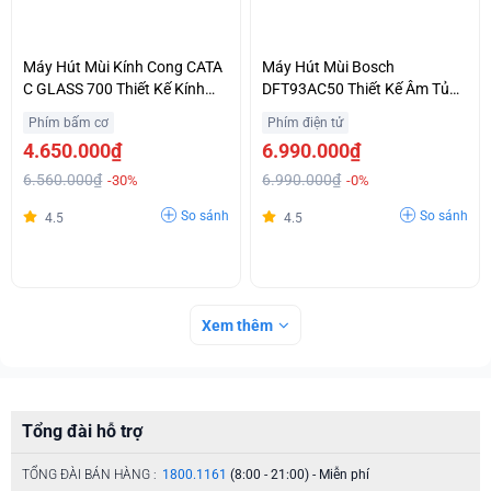
Máy Hút Mùi Kính Cong CATA
Máy Hút Mùi Bosch
C GLASS 700 Thiết Kế Kính
DFT93AC50 Thiết Kế Âm Tủ
Cường Lực Sang Trọng Giá
Tinh Tế Chính Hãng Giá Siêu
Phím bấm cơ
Phím điện tử
Hợp Lý
Ưu Đãi
4.650.000₫
6.990.000₫
6.560.000₫
6.990.000₫
-30%
-0%
So sánh
So sánh
4.5
4.5
Xem thêm
Tổng đài hỗ trợ
TỔNG ĐÀI BÁN HÀNG :
1800.1161
(8:00 - 21:00) - Miễn phí