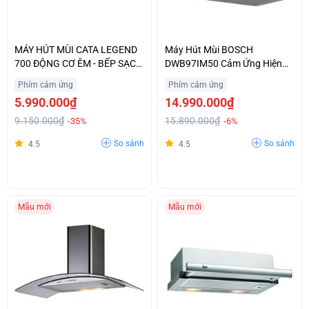
MÁY HÚT MÙI CATA LEGEND
Máy Hút Mùi BOSCH
700 ĐỘNG CƠ ÊM - BẾP SẠCH
DWB97IM50 Cảm Ứng Hiện
THÊM
Đại Nhập Khẩu Chính Hãng
Phím cảm ứng
Phím cảm ứng
5.990.000₫
14.990.000₫
9.150.000₫
15.890.000₫
-35%
-6%
So sánh
So sánh
4.5
4.5
Mẫu mới
Mẫu mới