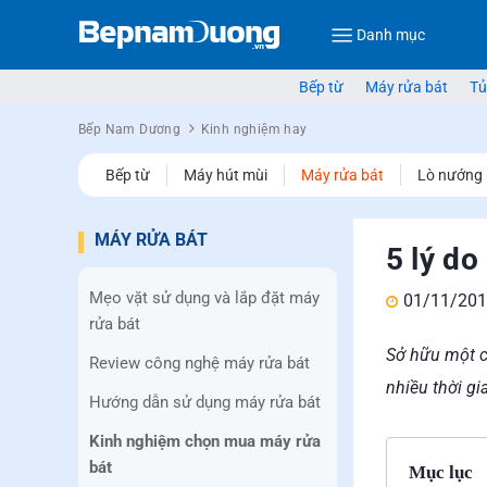
Danh mục
Bếp từ
Máy rửa bát
Tủ
Bếp Nam Dương
Kinh nghiệm hay
Bếp từ
Máy hút mùi
Máy rửa bát
Lò nướng
MÁY RỬA BÁT
5 lý d
Mẹo vặt sử dụng và lắp đặt máy
01/11/201
rửa bát
Sở hữu một c
Review công nghệ máy rửa bát
nhiều thời gi
Hướng dẫn sử dụng máy rửa bát
Kinh nghiệm chọn mua máy rửa
bát
Mục lục