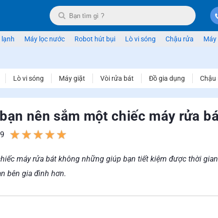
 lạnh
Máy lọc nước
Robot hút bụi
Lò vi sóng
Chậu rửa
Máy 
Lò vi sóng
Máy giặt
Vòi rửa bát
Đồ gia dụng
Chậu 
o bạn nên sắm một chiếc máy rửa bá
9
1
2
3
4
5
hiếc máy rửa bát không những giúp bạn tiết kiệm được thời gian
an bên gia đình hơn.