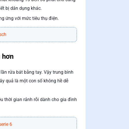
iết bị dân dụng khác.
g ứng với mức tiêu thụ điện.
sch
u hơn
ần rửa bát bằng tay. Vậy trung bình
Đây quả là một con số không hề dễ
u thời gian rảnh rỗi dành cho gia đình
erie 6