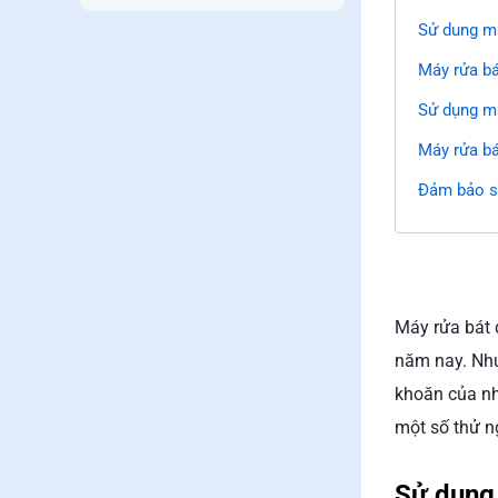
Sử dung má
Máy rửa bá
Sử dụng má
Máy rửa bá
Đảm bảo sứ
Máy rửa bát 
năm nay. Như
khoăn của nh
một số thử n
Sử dung 