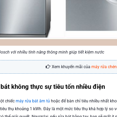
Bosch với nhiều tính năng thông minh giúp tiết kiệm nước
Xem khuyến mãi của
máy rửa chén
bát không thực sự tiêu tốn nhiều điện
ột chiếc
máy rửa bát âm tủ
hoặc để bàn chỉ tiêu nhiều nhất kho
 tiêu thụ khoảng 1 kWh. Đây là một mức tiêu thụ khá hợp lý so 
ó thể giải quyết. Ngượclại, nếu rửa bát bằng tay, bạn sẽ mất í