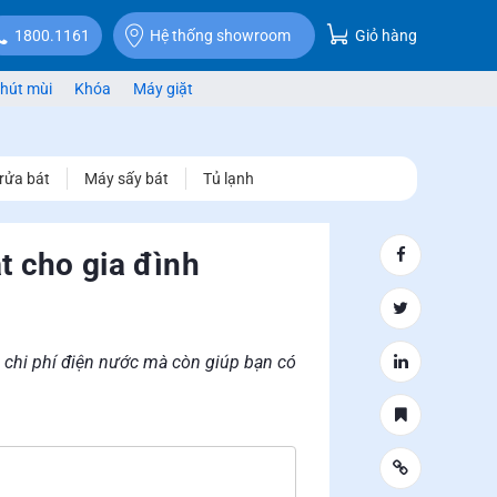
Giỏ hàng
1800.1161
Hệ thống showroom
hút mùi
Khóa
Máy giặt
rửa bát
Máy sấy bát
Tủ lạnh
t cho gia đình
 chi phí điện nước mà còn giúp bạn có