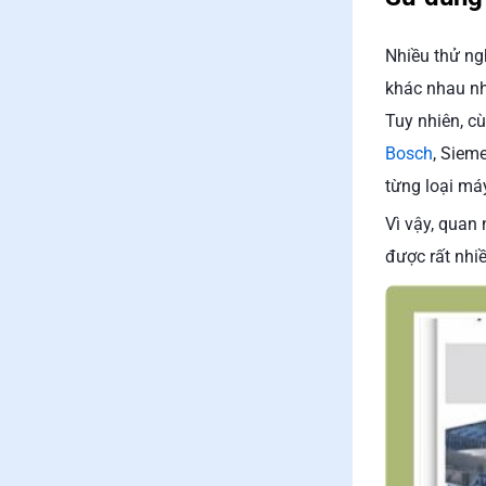
Nhiều thử ng
khác nhau nh
Tuy nhiên, c
Bosch
, Sieme
từng loại má
Vì vậy, quan 
được rất nhi