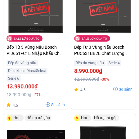
SALE LỚN QUÀ TO
SALE LỚN QUÀ TO
Bếp Từ 3 Vùng Nấu Bosch
Bếp Từ 3 Vùng Nấu Bosch
PIJ651FC1E Nhập Khẩu Châu
PUC631BB2E Chất Lượng
Âu Giá Siêu Ưu Đãi
Châu Âu Giá Tốt
Bếp đa vùng nấu
Bếp đa vùng nấu
Serie 4
8.990.000₫
Điều khiển DirectSelect
Serie 6
12.690.000₫
-30%
13.990.000₫
So sánh
4.5
18.990.000₫
-27%
So sánh
4.5
Hot
Hỗ trợ trả góp
Hot
Hỗ trợ trả góp