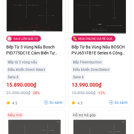
SALE LỚN QUÀ TO
MUA ONLINE GIÁ RẺ QUÁ
Bếp Từ 3 Vùng Nấu Bosch
Bếp Từ Ba Vùng Nấu BOSCH
PID775DC1E Cảm Biến Tự
PVJ631FB1E Series 6 Công
Động Hiện Đại Ưu Đãi Tốt
Suất 7400W Nhập Khẩu Châu
Bếp từ 3 vùng nấu
Bếp Flexinduction
Âu
Điều khiển Direct Select
Điều khiển DirectSelect
Serie 8
Serie 6
15.890.000₫
13.990.000₫
21.990.000₫
15.890.000₫
-28%
-12%
So sánh
So sánh
4.5
4.5
Mẫu mới
Hỗ trợ trả góp