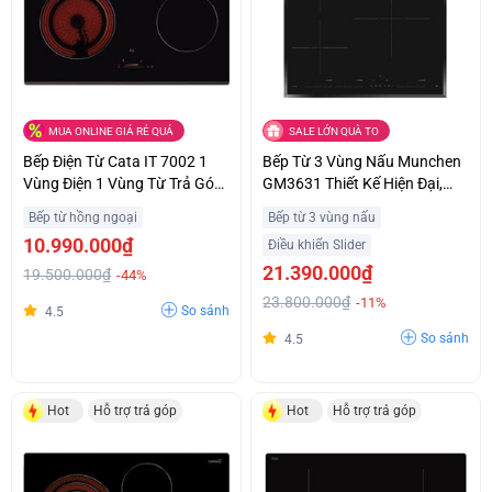
MUA ONLINE GIÁ RẺ QUÁ
SALE LỚN QUÀ TO
Bếp Điện Từ Cata IT 7002 1
Bếp Từ 3 Vùng Nấu Munchen
Vùng Điện 1 Vùng Từ Trả Góp
GM3631 Thiết Kế Hiện Đại,
0%
Sang Trọng Trả Góp 0%
Bếp từ hồng ngoại
Bếp từ 3 vùng nấu
10.990.000₫
Điều khiển Slider
21.390.000₫
19.500.000₫
-44%
23.800.000₫
-11%
So sánh
4.5
So sánh
4.5
Hot
Hỗ trợ trả góp
Hot
Hỗ trợ trả góp