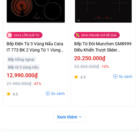
SALE LỚN QUÀ TO
MUA ONLINE GIÁ RẺ QUÁ
Bếp Điện Từ 3 Vùng Nấu Cata
Bếp Từ Đôi Munchen GM8999
IT 773 BK 2 Vùng Từ 1 Vùng
Điều Khiển Trượt Slider
Điện Giá Ưu Đãi
Control Siêu Ưu Đãi
20.250.000₫
Bếp hồng ngoại
22.500.000₫
-10%
Bếp từ 3 vùng nấu
12.990.000₫
So sánh
4.5
21.960.000₫
-41%
So sánh
4.5
Xem thêm