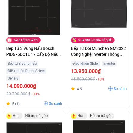
SALE LỚN QUÀ TO
MUA ONLINE GIÁ RẺ QUÁ
Bếp Từ 3 Vùng Nấu Bosch
Bếp Từ Đôi Munchen GM2022
PID675DC1E 17 Cấp Độ Nấu
Công Nghệ Inverter Thông
Trả Góp 0%
Minh Giá Sốc
Bếp từ 3 vùng nấu
Điều khiển Slider
Inverter
13.950.000₫
Điều khiển Direct Select
Serie 8
15.500.000₫
-10%
14.090.000₫
So sánh
4.5
20.790.000₫
-33%
So sánh
5 (1)
Hot
Hỗ trợ trả góp
Hot
Hỗ trợ trả góp