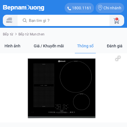
Chi nhánh
1800.1161
0
Bếp từ
Bếp từ Munchen
Hình ảnh
Giá / Khuyến mãi
Thông số
Đánh giá