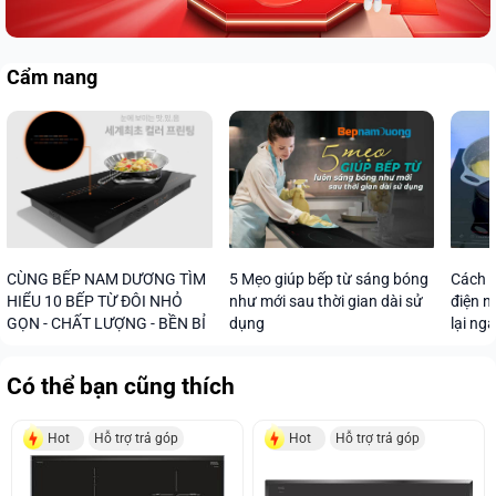
Cẩm nang
CÙNG BẾP NAM DƯƠNG TÌM
5 Mẹo giúp bếp từ sáng bóng
Cách s
HIỂU 10 BẾP TỪ ĐÔI NHỎ
như mới sau thời gian dài sử
điện n
GỌN - CHẤT LƯỢNG - BỀN BỈ
dụng
lại ng
Có thể bạn cũng thích
Hot
Hỗ trợ trả góp
Hot
Hỗ trợ trả góp