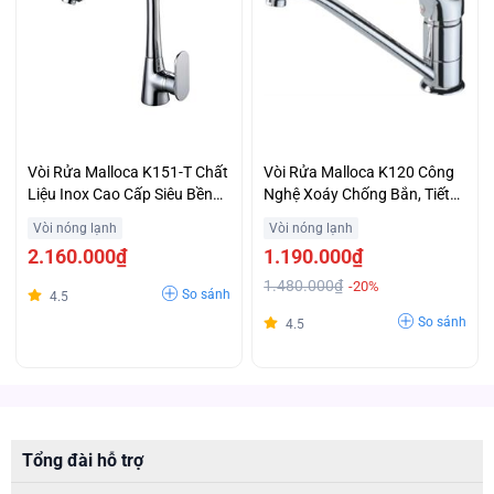
Vòi Rửa Malloca K151-T Chất
Vòi Rửa Malloca K120 Công
Liệu Inox Cao Cấp Siêu Bền
Nghệ Xoáy Chống Bắn, Tiết
Ưu Đãi Tốt
Kiệm Nước Khuyến Mại Đặc
Vòi nóng lạnh
Vòi nóng lạnh
Biệt
2.160.000₫
1.190.000₫
1.480.000₫
-20%
So sánh
4.5
So sánh
4.5
Tổng đài hỗ trợ