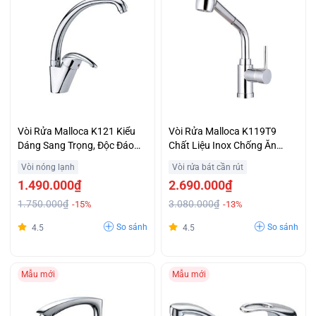
Vòi Rửa Malloca K121 Kiểu
Vòi Rửa Malloca K119T9
Dáng Sang Trọng, Độc Đáo
Chất Liệu Inox Chống Ăn
Giá Rẻ Bất Ngờ
Mòn Giá Rẻ
Vòi nóng lạnh
Vòi rửa bát cần rút
1.490.000₫
2.690.000₫
1.750.000₫
3.080.000₫
-15%
-13%
So sánh
So sánh
4.5
4.5
Mẫu mới
Mẫu mới