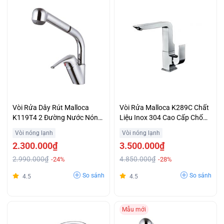
Vòi Rửa Dây Rút Malloca
Vòi Rửa Malloca K289C Chất
K119T4 2 Đường Nước Nóng
Liệu Inox 304 Cao Cấp Chống
Lạnh Giá Rẻ
Gỉ Khuyến Mại Đặc Biệt
Vòi nóng lạnh
Vòi nóng lạnh
2.300.000₫
3.500.000₫
2.990.000₫
4.850.000₫
-24%
-28%
So sánh
So sánh
4.5
4.5
Mẫu mới