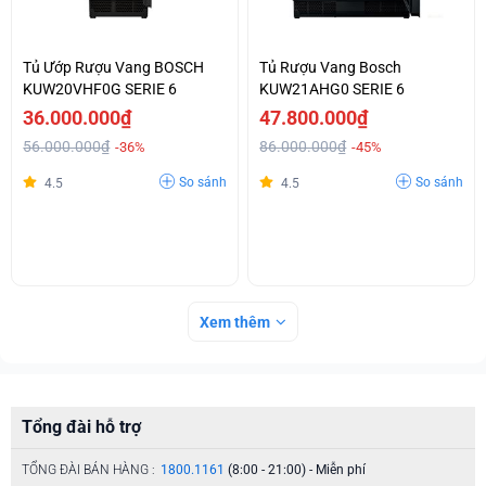
Tủ Ướp Rượu Vang BOSCH
Tủ Rượu Vang Bosch
KUW20VHF0G SERIE 6
KUW21AHG0 SERIE 6
36.000.000₫
47.800.000₫
56.000.000₫
86.000.000₫
-36%
-45%
So sánh
So sánh
4.5
4.5
Xem thêm
Tổng đài hỗ trợ
TỔNG ĐÀI BÁN HÀNG :
1800.1161
(8:00 - 21:00) - Miễn phí