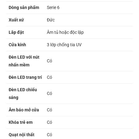
Dòng sản phẩm
Serie 6
Xuất xứ
Đức
Lắp đặt
Âm tủ hoặc độc lập
Cửa kính
3 lớp chống tia UV
Đèn LED với nút
Có
nhấn mềm
Đèn LED trang trí
Có
Đèn LED chiếu
Có
sáng
Âm báo mở cửa
Có
Khóa trẻ em
Có
Quạt nội thất
Có