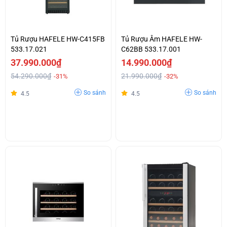
Tủ Rượu HAFELE HW-C415FB
Tủ Rượu Âm HAFELE HW-
533.17.021
C62BB 533.17.001
37.990.000₫
14.990.000₫
54.290.000₫
21.990.000₫
-31%
-32%
So sánh
So sánh
4.5
4.5