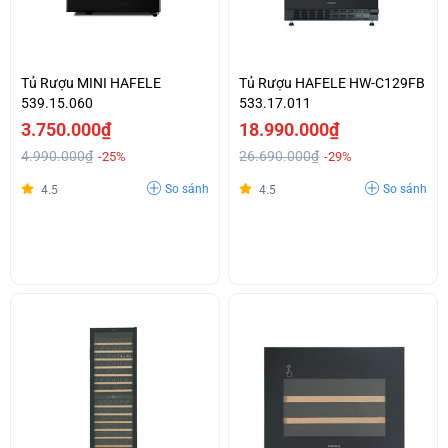
Tủ Rượu MINI HAFELE
Tủ Rượu HAFELE HW-C129FB
539.15.060
533.17.011
3.750.000₫
18.990.000₫
4.990.000₫
26.690.000₫
-25%
-29%
So sánh
So sánh
4.5
4.5