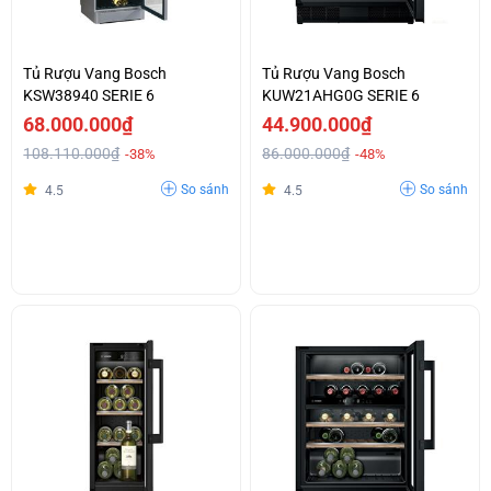
Tủ Rượu Vang Bosch
Tủ Rượu Vang Bosch
KSW38940 SERIE 6
KUW21AHG0G SERIE 6
68.000.000₫
44.900.000₫
108.110.000₫
86.000.000₫
-38%
-48%
So sánh
So sánh
4.5
4.5