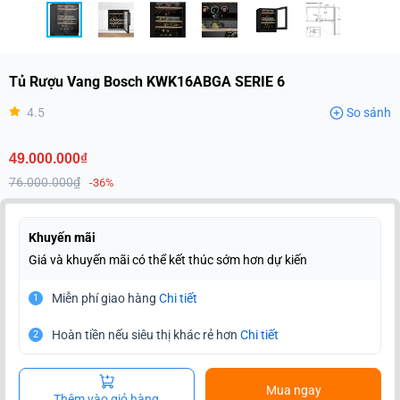
Tủ Rượu Vang Bosch KWK16ABGA SERIE 6
4.5
So sánh
49.000.000₫
76.000.000₫
-36%
Khuyến mãi
Giá và khuyến mãi có thể kết thúc sớm hơn dự kiến
Miễn phí giao hàng
Chi tiết
1
Hoàn tiền nếu siêu thị khác rẻ hơn
Chi tiết
2
Mua ngay
Thêm vào giỏ hàng