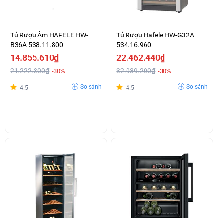
Tủ Rượu Âm HAFELE HW-
Tủ Rượu Hafele HW-G32A
B36A 538.11.800
534.16.960
14.855.610₫
22.462.440₫
21.222.300₫
32.089.200₫
-30%
-30%
So sánh
So sánh
4.5
4.5