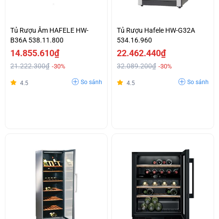
Tủ Rượu Âm HAFELE HW-
Tủ Rượu Hafele HW-G32A
B36A 538.11.800
534.16.960
14.855.610₫
22.462.440₫
21.222.300₫
32.089.200₫
-30%
-30%
So sánh
So sánh
4.5
4.5