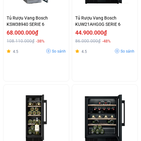
Tủ Rượu Vang Bosch
Tủ Rượu Vang Bosch
KSW38940 SERIE 6
KUW21AHG0G SERIE 6
68.000.000₫
44.900.000₫
108.110.000₫
86.000.000₫
-38%
-48%
So sánh
So sánh
4.5
4.5