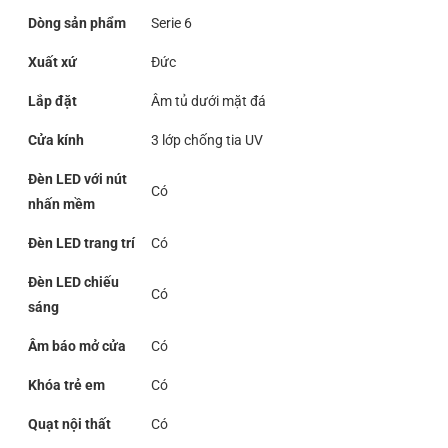
Dòng sản phẩm
Serie 6
Xuất xứ
Đức
Lắp đặt
Âm tủ dưới mặt đá
Cửa kính
3 lớp chống tia UV
Đèn LED với nút
Có
nhấn mềm
Đèn LED trang trí
Có
Đèn LED chiếu
Có
sáng
Âm báo mở cửa
Có
Khóa trẻ em
Có
Quạt nội thất
Có