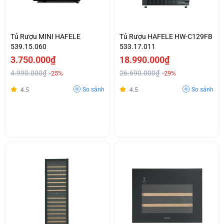
Tủ Rượu MINI HAFELE
Tủ Rượu HAFELE HW-C129FB
539.15.060
533.17.011
3.750.000₫
18.990.000₫
4.990.000₫
26.690.000₫
-25%
-29%
So sánh
So sánh
4.5
4.5