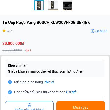
Tủ Ướp Rượu Vang BOSCH KUW20VHF0G SERIE 6
4.5
So sánh
36.000.000₫
56.000.000₫
-36%
Khuyến mãi
Giá và khuyến mãi có thể kết thúc sớm hơn dự kiến
Miễn phí giao hàng
Chi tiết
1
Hoàn tiền nếu siêu thị khác rẻ hơn
Chi tiết
2
Mua ngay
Thêm vào giỏ hàng