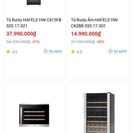
Tủ Rượu HAFELE HW-C415FB
Tủ Rượu Âm HAFELE HW-
533.17.021
C62BB 533.17.001
37.990.000₫
14.990.000₫
54.290.000₫
21.990.000₫
-31%
-32%
So sánh
So sánh
4.5
4.5