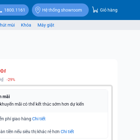
Giỏ hàng
1800.1161
Hệ thống showroom
hút mùi
Khóa
Máy giặt
00₫
0₫
-29%
n mãi
 khuyến mãi có thể kết thúc sớm hơn dự kiến
ễn phí giao hàng
Chi tiết
àn tiền nếu siêu thị khác rẻ hơn
Chi tiết