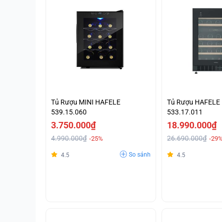
Tủ Rượu MINI HAFELE
Tủ Rượu HAFELE
539.15.060
533.17.011
3.750.000₫
18.990.000₫
4.990.000₫
26.690.000₫
-25%
-29
So sánh
4.5
4.5