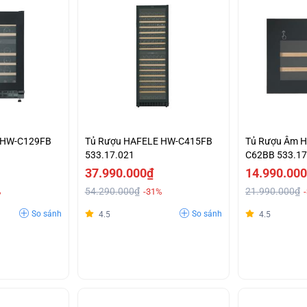
 HW-C129FB
Tủ Rượu HAFELE HW-C415FB
Tủ Rượu Âm 
533.17.021
C62BB 533.17
37.990.000₫
14.990.00
54.290.000₫
21.990.000₫
%
-31%
So sánh
So sánh
4.5
4.5