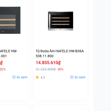
HAFELE HW-
Tủ Rượu Âm HAFELE HW-B36A
.001
538.11.800
0₫
14.855.610₫
21.222.300₫
-32%
-30%
So sánh
So sánh
4.5