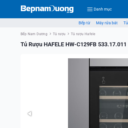
Danh mục
Bếp từ
Máy rửa bát
Tủ
Bếp Nam Dương
Tủ rượu
Tủ rượu Hafele
Tủ Rượu HAFELE HW-C129FB 533.17.011