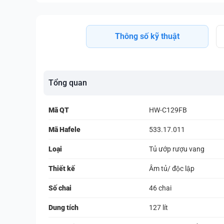
Thông số kỹ thuật
Tổng quan
Mã QT
HW-C129FB
Mã Hafele
533.17.011
Loại
Tủ ướp rượu vang
Thiết kế
Âm tủ/ độc lập
Số chai
46 chai
Dung tích
127 lít