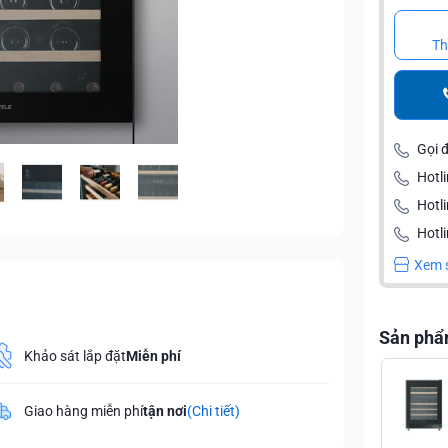
Th
Gọi 
Hotli
Hotl
Hotli
Xem 
Sản phẩ
Khảo sát lắp đặt
Miễn phí
Giao hàng miễn phí
tận nơi
(Chi tiết)