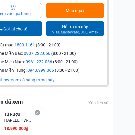
Mua ngay
êm vào giỏ hàng
Hỗ trợ trả góp
Gọi lại cho tôi
Visa, Mastercard, JCB, Amex
đặt mua
1800.1161
(8:00 - 21:00)
ne Miền Bắc:
0937.222.066
(8:00 - 21:00)
ine Miền Nam:
0961.222.066
(8:00 - 21:00)
ne Miền Trung:
0943.999.066
(8:00 - 21:00)
showroom có hàng trưng bày
m đã xem
Xóa lịch sử
Tủ Rượu
HAFELE HW-
C129FB
18.990.000₫
533.17.011