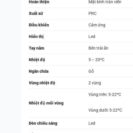
Hoàn thiện
Mặt kính tràn viền
Xuất xứ
PRC
Điều khiển
Cảm ứng
Hiển thị
Led
Tay nắm
Bên trái ẩn
Nhiệt độ
5 – 20ºC
Ngăn chứa
Gỗ
Vùng nhiệt độ
2 vùng
Vùng trên: 5-22ºC
Nhiệt độ mỗi vùng
Vùng dưới: 5-22ºC
Đèn chiếu sáng
Led