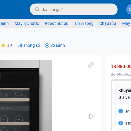
 lạnh
Máy lọc nước
Robot hút bụi
Lò vi sóng
Chậu rửa
Máy 
Thông số
So sánh
4.5
18.990.0
26.690.00
Khuyế
Giá và
Mi
1
Ho
2