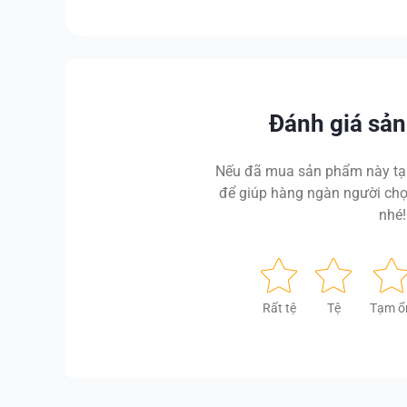
Đánh giá sả
Nếu đã mua sản phẩm này tại
để giúp hàng ngàn người chọ
nhé!
Rất tệ
Tệ
Tạm ổ