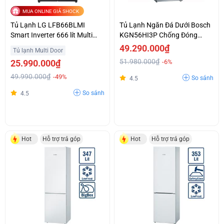
MUA ONLINE GIÁ SHOCK
Tủ Lạnh LG LFB66BLMI
Tủ Lạnh Ngăn Đá Dưới Bosch
Smart Inverter 666 lít Multi
KGN56HI3P Chống Đóng
Door InstaView
Tuyết No Frost Hỗ Trợ Trả Góp
49.290.000₫
Tủ lạnh Multi Door
51.980.000₫
25.990.000₫
-6%
49.990.000₫
-49%
So sánh
4.5
So sánh
4.5
Hot
Hỗ trợ trả góp
Hot
Hỗ trợ trả góp