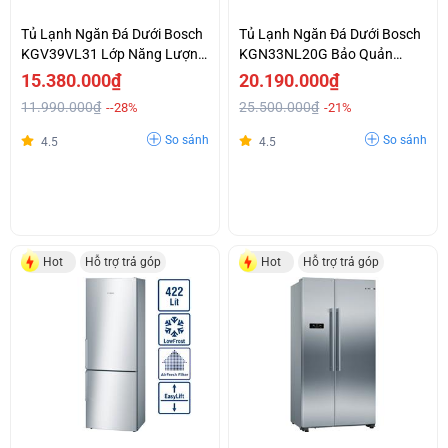
Tủ Lạnh Ngăn Đá Dưới Bosch
Tủ Lạnh Ngăn Đá Dưới Bosch
KGV39VL31 Lớp Năng Lượng
KGN33NL20G Bảo Quản
Hiệu Quả A ++ Tiết Kiệm Điện
Thực Phẩm Với MultiAirflow
15.380.000₫
20.190.000₫
Giá Cả Phải Chăng
Giá Sập Sàn
11.990.000₫
25.500.000₫
--28%
-21%
So sánh
So sánh
4.5
4.5
Hot
Hỗ trợ trả góp
Hot
Hỗ trợ trả góp