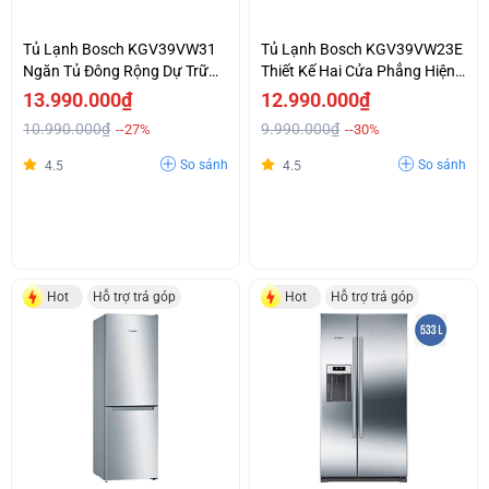
Tủ Lạnh Bosch KGV39VW31
Tủ Lạnh Bosch KGV39VW23E
Ngăn Tủ Đông Rộng Dự Trữ
Thiết Kế Hai Cửa Phẳng Hiện
Một Lượng Lớn Thực Phẩm.
Đại Ngăn Đá Phía Dưới
13.990.000₫
12.990.000₫
10.990.000₫
9.990.000₫
--27%
--30%
So sánh
So sánh
4.5
4.5
Hot
Hỗ trợ trả góp
Hot
Hỗ trợ trả góp