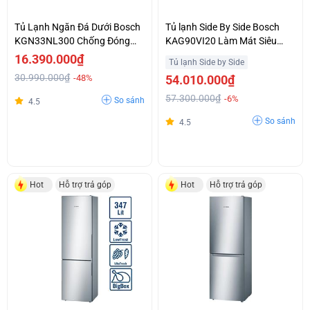
Tủ Lạnh Ngăn Đá Dưới Bosch
Tủ lạnh Side By Side Bosch
KGN33NL300 Chống Đóng
KAG90VI20 Làm Mát Siêu
Tuyết No Frost Giá Siêu Sập
Nhanh SuperCooling Khuyến
16.390.000₫
Tủ lạnh Side by Side
Sàn
Mại Đặc Biệt
30.990.000₫
-48%
54.010.000₫
57.300.000₫
-6%
So sánh
4.5
So sánh
4.5
Hot
Hỗ trợ trả góp
Hot
Hỗ trợ trả góp