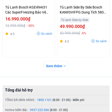
Tủ Lạnh Bosch KGE49AI31
Tủ Lạnh Side By Side Bosch
Các SuperFreezing Bảo Vệ
KAN93VIFPG Dung Tích 580L
Thực Phẩm Đông Lạnh Trước
Không Gian Rộng Rãi Giá Cả
16.990.000₫
Tủ lạnh Side by Side
Khi Được Rã Đông
Ưu Đãi
12.990.000₫
--30%
49.990.000₫
52.990.000₫
-6%
So sánh
4.5
So sánh
4.5
Xem thêm
Tổng đài hỗ trợ
TỔNG ĐÀI BÁN HÀNG :
1800.1161
(8:00 - 21:00) - Miễn phí
Hotline Miền Bắc :
0937.222.066
(8:00 - 21:00)