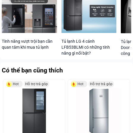
Tính năng vượt trội bạn cần
Tủ lạnh LG 4 cánh
Tủ lạn
quan tâm khi mua tủ lạnh
LFB53BLMI có những tính
Door –
năng gì nổi bật?
công 
Có thể bạn cũng thích
Hot
Hỗ trợ trả góp
Hot
Hỗ trợ trả góp