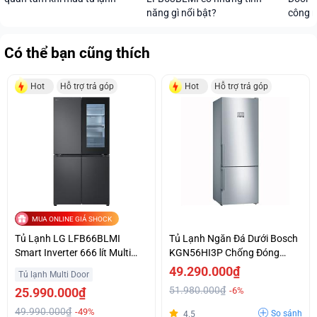
năng gì nổi bật?
công 
Có thể bạn cũng thích
Hot
Hỗ trợ trả góp
Hot
Hỗ trợ trả góp
MUA ONLINE GIÁ SHOCK
Tủ Lạnh LG LFB66BLMI
Tủ Lạnh Ngăn Đá Dưới Bosch
Smart Inverter 666 lít Multi
KGN56HI3P Chống Đóng
Door InstaView
Tuyết No Frost Hỗ Trợ Trả Góp
49.290.000₫
Tủ lạnh Multi Door
51.980.000₫
25.990.000₫
-6%
49.990.000₫
-49%
So sánh
4.5