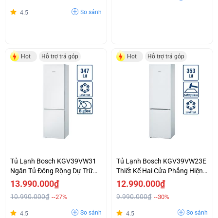
So sánh
4.5
Hot
Hỗ trợ trả góp
Hot
Hỗ trợ trả góp
Tủ Lạnh Bosch KGV39VW31
Tủ Lạnh Bosch KGV39VW23E
Ngăn Tủ Đông Rộng Dự Trữ
Thiết Kế Hai Cửa Phẳng Hiện
Một Lượng Lớn Thực Phẩm.
Đại Ngăn Đá Phía Dưới
13.990.000₫
12.990.000₫
10.990.000₫
9.990.000₫
--27%
--30%
So sánh
So sánh
4.5
4.5