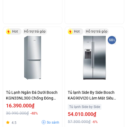
Hot
Hỗ trợ trả góp
Hot
Hỗ trợ trả góp
Tủ Lạnh Ngăn Đá Dưới Bosch
Tủ lạnh Side By Side Bosch
KGN33NL300 Chống Đóng
KAG90VI20 Làm Mát Siêu
Tuyết No Frost Giá Siêu Sập
Nhanh SuperCooling Khuyến
16.390.000₫
Tủ lạnh Side by Side
Sàn
Mại Đặc Biệt
30.990.000₫
-48%
54.010.000₫
57.300.000₫
-6%
So sánh
4.5