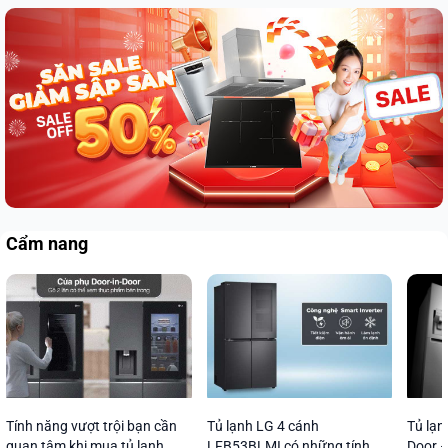
Cẩm nang
Tính năng vượt trội bạn cần
Tủ lạnh LG 4 cánh
Tủ lạn
quan tâm khi mua tủ lạnh
LFB53BLMI có những tính
Door –