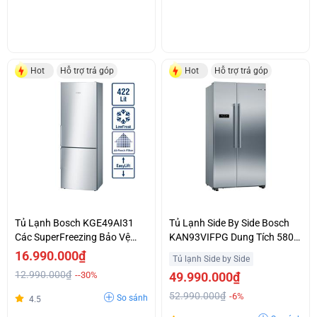
Hot
Hỗ trợ trả góp
Hot
Hỗ trợ trả góp
Tủ Lạnh Bosch KGE49AI31
Tủ Lạnh Side By Side Bosch
Các SuperFreezing Bảo Vệ
KAN93VIFPG Dung Tích 580L
Thực Phẩm Đông Lạnh Trước
Không Gian Rộng Rãi Giá Cả
16.990.000₫
Tủ lạnh Side by Side
Khi Được Rã Đông
Ưu Đãi
12.990.000₫
--30%
49.990.000₫
52.990.000₫
-6%
So sánh
4.5