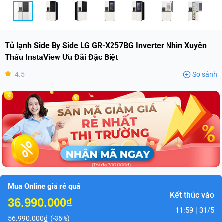
Tủ lạnh Side By Side LG GR-X257BG Inverter Nhìn Xuyên
Thấu InstaView Ưu Đãi Đặc Biệt
4.5
So sánh
Mua Online giá rẻ quá
Kết thúc vào
36.990.000₫
11:59 | 31/5
56.990.000₫
(-36%)