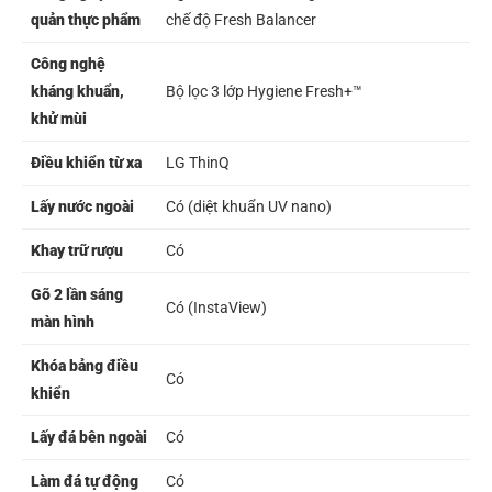
quản thực phẩm
chế độ Fresh Balancer
Công nghệ
kháng khuẩn,
Bộ lọc 3 lớp Hygiene Fresh+™
khử mùi
Điều khiển từ xa
LG ThinQ
Lấy nước ngoài
Có (diệt khuẩn UV nano)
Khay trữ rượu
Có
Gõ 2 lần sáng
Có (InstaView)
màn hình
Khóa bảng điều
Có
khiển
Lấy đá bên ngoài
Có
Làm đá tự động
Có