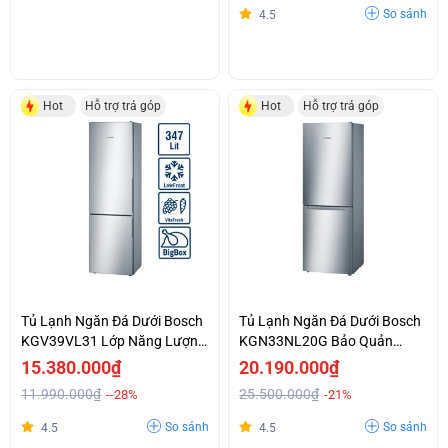
So sánh
4.5
Hot
Hỗ trợ trả góp
Hot
Hỗ trợ trả góp
Tủ Lạnh Ngăn Đá Dưới Bosch
Tủ Lạnh Ngăn Đá Dưới Bosch
KGV39VL31 Lớp Năng Lượng
KGN33NL20G Bảo Quản
Hiệu Quả A ++ Tiết Kiệm Điện
Thực Phẩm Với MultiAirflow
15.380.000₫
20.190.000₫
Giá Cả Phải Chăng
Giá Sập Sàn
11.990.000₫
25.500.000₫
--28%
-21%
So sánh
So sánh
4.5
4.5