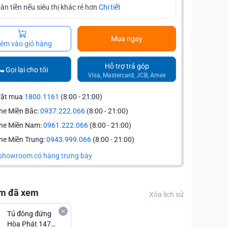
àn tiền nếu siêu thị khác rẻ hơn
Chi tiết
Mua ngay
êm vào giỏ hàng
Hỗ trợ trả góp
Gọi lại cho tôi
Visa, Mastercard, JCB, Amex
đặt mua
1800.1161
(8:00 - 21:00)
ne Miền Bắc:
0937.222.066
(8:00 - 21:00)
ine Miền Nam:
0961.222.066
(8:00 - 21:00)
ne Miền Trung:
0943.999.066
(8:00 - 21:00)
showroom có hàng trưng bày
m đã xem
Xóa lịch sử
Tủ đông đứng
Hòa Phát 147