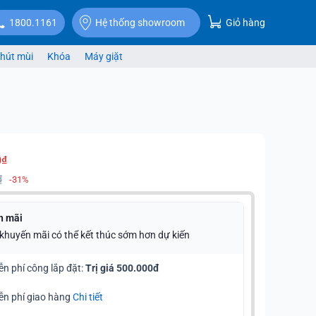
Giỏ hàng
1800.1161
Hệ thống showroom
hút mùi
Khóa
Máy giặt
0₫
₫
-31%
n mãi
 khuyến mãi có thể kết thúc sớm hơn dự kiến
ễn phí công lắp đặt:
Trị giá 500.000đ
ễn phí giao hàng
Chi tiết