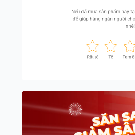
Nếu đã mua sản phẩm này tại
để giúp hàng ngàn người chọ
nhé!
Rất tệ
Tệ
Tạm ổ