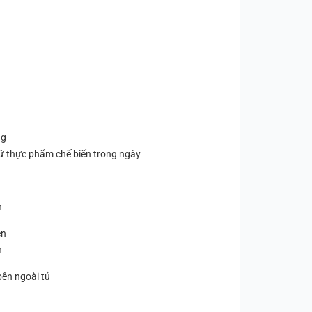
ng
ữ thực phẩm chế biến trong ngày
n
ện
n
bên ngoài tủ