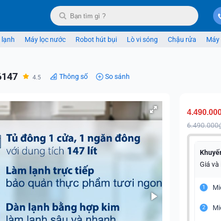
 lạnh
Máy lọc nước
Robot hút bụi
Lò vi sóng
Chậu rửa
Máy 
6147
Thông số
So sánh
4.5
4.490.00
6.490.000
Khuyế
Giá và
Mi
1
Mi
2