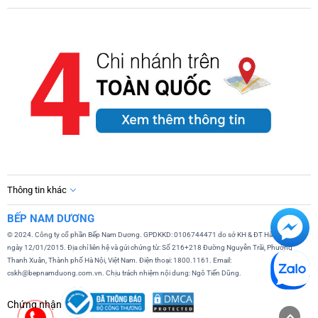
Thông tin khác
BẾP NAM DƯƠNG
© 2024. Công ty cổ phần Bếp Nam Dương. GPDKKD: 0106744471 do sở KH & ĐT Hà Nội cấp
ngày 12/01/2015. Địa chỉ liên hệ và gửi chứng từ: Số 216+218 Đường Nguyễn Trãi, Phường
Thanh Xuân, Thành phố Hà Nội, Việt Nam. Điện thoại: 1800.1161. Email:
cskh@bepnamduong.com.vn. Chịu trách nhiệm nội dung: Ngô Tiến Dũng.
Chứng nhận