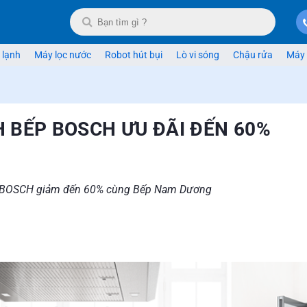
 lạnh
Máy lọc nước
Robot hút bụi
Lò vi sóng
Chậu rửa
Máy 
H BẾP BOSCH ƯU ĐÃI ĐẾN 60%
bo BOSCH giảm đến 60% cùng Bếp Nam Dương