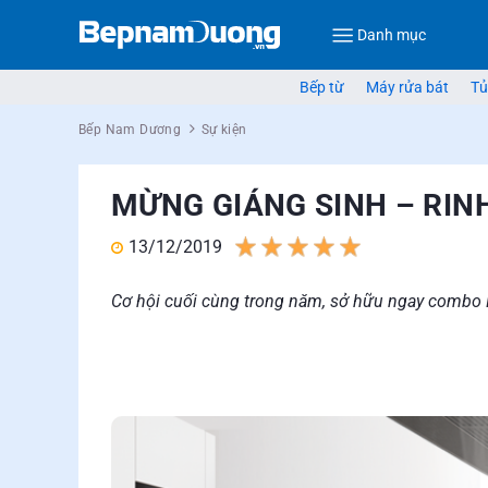
Danh mục
Bếp từ
Máy rửa bát
Tủ
Bếp Nam Dương
Sự kiện
MỪNG GIÁNG SINH – RIN
13/12/2019
1
2
3
4
5
Cơ hội cuối cùng trong năm, sở hữu ngay com