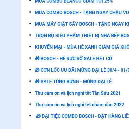
MUA COMBO BLANCO GIẢM TỚI 25%
MUA COMBO BOSCH - TẶNG NGAY CHẬU VÒ
MUA MÁY GIẶT SẤY BOSCH - TẶNG NGAY K
TRỌN BỘ SIÊU PHẨM THIẾT BỊ NHÀ BẾP BO
KHUYẾN MẠI - MÙA HÈ XANH GIẢM GIÁ K
🎁 BOSCH - HÈ RỰC RỠ SALE HẾT CỠ
🎁 CƠN LỐC ƯU ĐÃI MỪNG ĐẠI LỄ 30/4 - 01/
🎁 SALE TỪNG BỪNG - MỪNG ĐẠI LỄ
Thư cảm ơn và lịch nghỉ tết Tân Sửu 2021
Thư cảm ơn và lịch nghỉ tết nhâm dần 2022
🎁 ĐẠI TIỆC COMBO BOSCH - ĐẶT HÀNG LIỀ