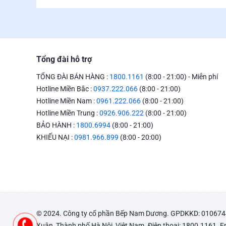
Tổng đài hỗ trợ
TỔNG ĐÀI BÁN HÀNG :
1800.1161
(8:00 - 21:00) - Miễn phí
Hotline Miền Bắc :
0937.222.066
(8:00 - 21:00)
Hotline Miền Nam :
0961.222.066
(8:00 - 21:00)
Hotline Miền Trung :
0926.906.222
(8:00 - 21:00)
BẢO HÀNH :
1800.6994
(8:00 - 21:00)
KHIẾU NẠI :
0981.966.899
(8:00 - 20:00)
© 2024. Công ty cổ phần Bếp Nam Dương. GPDKKD: 010674447
Xuân, Thành phố Hà Nội, Việt Nam. Điện thoại: 1800.1161. 