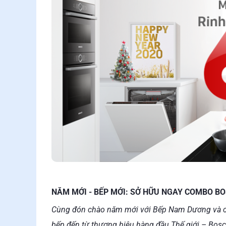
NĂM MỚI - BẾP MỚI: SỞ HỮU NGAY COMBO B
Cùng đón chào năm mới với Bếp Nam Dương và chư
bếp đến từ thương hiệu hàng đầu Thế giới – Bosc