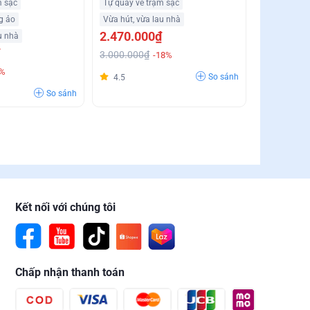
m sạc
Tự quay về trạm sạc
g ảo
Vừa hút, vừa lau nhà
2.470.000₫
u nhà
3.000.000₫
-18%
9%
So sánh
4.5
So sánh
Kết nối với chúng tôi
Chấp nhận thanh toán