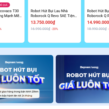
RẺ QUÁ
Ecovacs T30
Robot Hút Bụi Lau Nhà
Robot Hút Bụ
ắng Mạnh Mẽ
Roborock Q Revo 5AE Tiện
Roborock Q 
Lợi Giá Tốt
Cấp Giá Ưu Đ
13.750.000₫
14.990.00
16.990.000₫
18.990.000₫
%
-20%