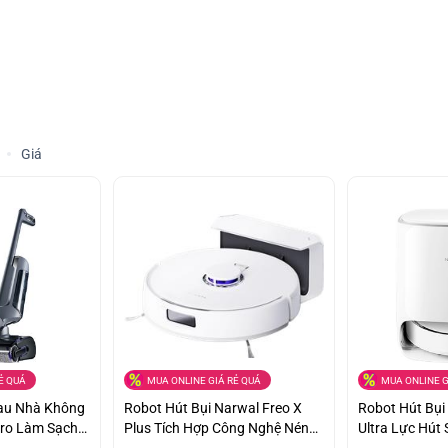
Giá
Ẻ QUÁ
MUA ONLINE GIÁ RẺ QUÁ
MUA ONLINE G
Lau Nhà Không
Robot Hút Bụi Narwal Freo X
Robot Hút Bụi
Pro Làm Sạch
Plus Tích Hợp Công Nghệ Nén
Ultra Lực Hút