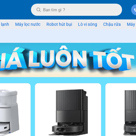
 lạnh
Máy lọc nước
Robot hút bụi
Lò vi sóng
Chậu rửa
Máy 