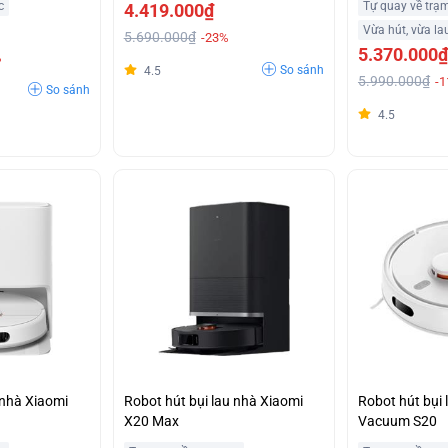
c
Tự quay về trạ
4.419.000₫
Vừa hút, vừa la
5.690.000₫
-23%
5.370.000₫
%
So sánh
4.5
5.990.000₫
-
So sánh
4.5
 nhà Xiaomi
Robot hút bụi lau nhà Xiaomi
Robot hút bụi 
X20 Max
Vacuum S20