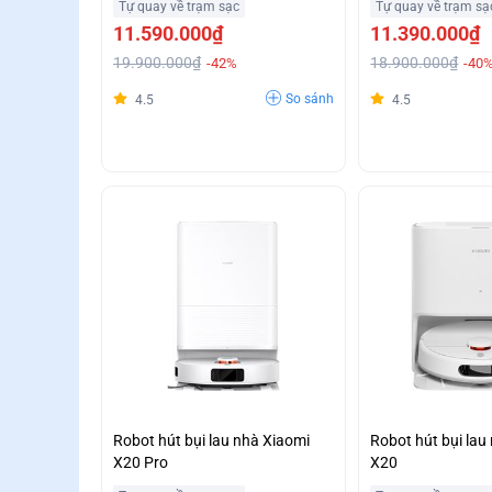
Tự quay về trạm sạc
Tự quay về trạm sạ
11.590.000₫
11.390.000₫
19.900.000₫
18.900.000₫
-42%
-40
So sánh
4.5
4.5
Robot hút bụi lau nhà Xiaomi
Robot hút bụi lau
X20 Pro
X20