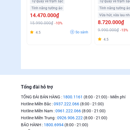
Tự quay về trạm sạc
Tự quay về trạm sạ
Tính năng tường ảo
Tính năng tường ả
14.470.000₫
Vừa hút, vừa lau n
8.720.000₫
15.990.000₫
-10%
9.990.000₫
-13%
So sánh
4.5
4.5
Tổng đài hỗ trợ
TỔNG ĐÀI BÁN HÀNG :
1800.1161
(8:00 - 21:00) - Miễn phí
Hotline Miền Bắc :
0937.222.066
(8:00 - 21:00)
Hotline Miền Nam :
0961.222.066
(8:00 - 21:00)
Hotline Miền Trung :
0926.906.222
(8:00 - 21:00)
BẢO HÀNH :
1800.6994
(8:00 - 21:00)