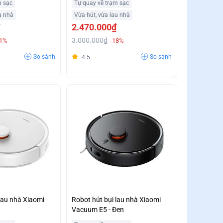
m sạc
Tự quay về trạm sạc
u nhà
Vừa hút, vừa lau nhà
2.470.000₫
3.000.000₫
11%
-18%
So sánh
So sánh
4.5
lau nhà Xiaomi
Robot hút bụi lau nhà Xiaomi
Vacuum E5 - Đen