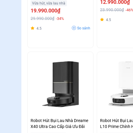
Giá Tốt
Vết Bẩn Cứng Đầu
12.990.000₫
Vừa hút, vừa lau nhà
19.990.000₫
23.990.000₫
-46
29.990.000₫
-34%
4.5
So sánh
4.5
Robot Hút Bụi Lau Nhà Dreame
Robot Hút Bụi L
X40 Ultra Cao Cấp Giá Ưu Đãi
L10 Prime Chính 
0%