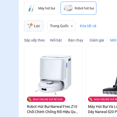
Máy hút bụi
Robot hút bụi
Trung Quốc
Xóa tất cả
Lọc
Sắp xếp theo
Nổi bật
Bán chạy
Giảm giá
Mới
MUA ONLINE GIÁ RẺ QUÁ
MUA ONLINE GIÁ R
Robot Hút Bụi Narwal Freo Z10
Máy Hút Bụi Và 
Chổi Chính Chống Rối Hiệu Quả
Dây Narwal S20 