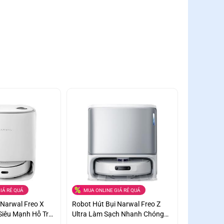
IÁ RẺ QUÁ
MUA ONLINE GIÁ RẺ QUÁ
 Narwal Freo X
Robot Hút Bụi Narwal Freo Z
 Siêu Mạnh Hỗ Trợ
Ultra Làm Sạch Nhanh Chóng