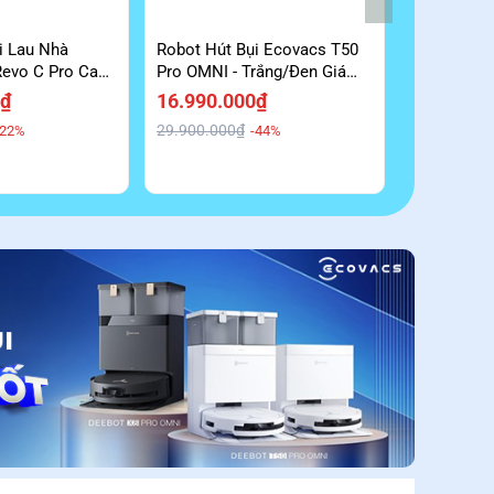
MUA ONLIN
i Lau Nhà
Robot Hút Bụi Ecovacs T50
Robot Hút 
Revo C Pro Cao
Pro OMNI - Trắng/Đen Giá
Z10 Chổi C
ãi
Kịch Sàn
Hiệu Quả G
0₫
16.990.000₫
19.990.0
29.900.000₫
29.990.000
-22%
-44%