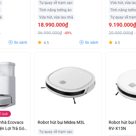
c
Tự quay về trạm sạc
Vừa hút, vừa la
o
Tính năng tường ảo
Tính năng tườn
hà
Vừa hút, vừa lau nhà
Tự quay về trạ
18.990.000₫
9.190.000₫
36.990.000₫
20.000.000₫
%
-49%
So sánh
So sánh
4.5
4.5
Ẻ QUÁ
 nhà Ecovacs
Robot hút bụi Midea M3L
Robot hút bụi 
n Lợi Trả Góp
RV-X15N
Tự quay về trạm sạc