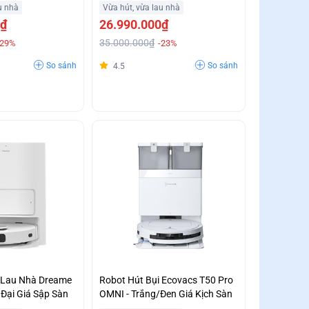
Tiện Lợi Hỗ Trợ Trả Góp
u nhà
Vừa hút, vừa lau nhà
0₫
26.990.000₫
35.000.000₫
-29%
-23%
So sánh
So sánh
4.5
i Lau Nhà Dreame
Robot Hút Bụi Ecovacs T50 Pro
 Đại Giá Sập Sàn
OMNI - Trắng/Đen Giá Kịch Sàn