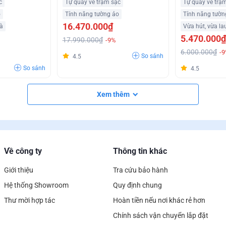
c
Tự quay về trạm sạc
Tự quay về trạ
o
Tính năng tường ảo
Tính năng tườn
16.470.000₫
hà
Vừa hút, vừa la
5.470.000₫
17.990.000₫
-9%
6.000.000₫
-
So sánh
4.5
So sánh
4.5
Xem thêm
Về công ty
Thông tin khác
Giới thiệu
Tra cứu bảo hành
Hệ thống Showroom
Quy định chung
Thư mời hợp tác
Hoàn tiền nếu nơi khác rẻ hơn
Chính sách vận chuyển lắp đặt