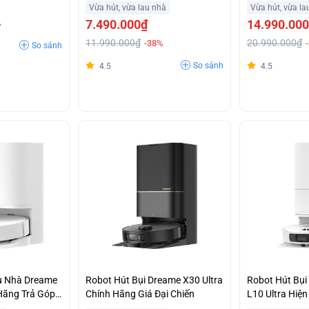
 Giá Ưu Đãi
Bụi Tiên Tiến Giá Ưu Đãi
Trả Góp
Vừa hút, vừa lau nhà
Vừa hút, vừa la
7.490.000₫
14.990.00
%
11.990.000₫
20.990.000₫
-38%
So sánh
So sánh
4.5
4.5
au Nhà Dreame
Robot Hút Bụi Dreame X30 Ultra
Robot Hút Bụ
Hãng Trả Góp
Chính Hãng Giá Đại Chiến
L10 Ultra Hiện