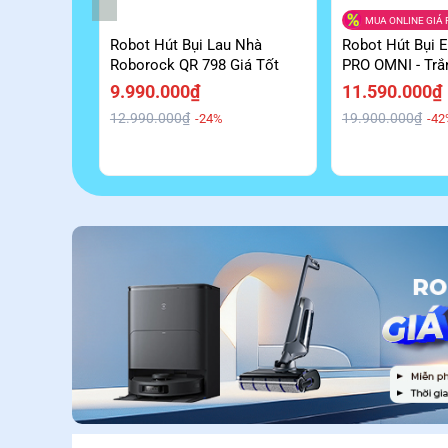
MUA ONLINE GIÁ 
Robot Hút Bụi Lau Nhà
Robot Hút Bụi 
Roborock QR 798 Giá Tốt
PRO OMNI - Tr
Giá Tốt
9.990.000₫
11.590.000₫
12.990.000₫
19.900.000₫
-24%
-42