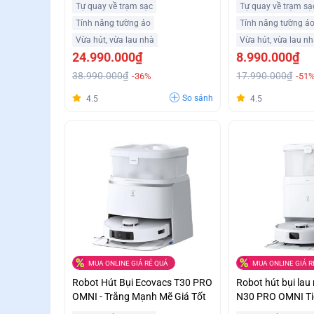
Tự quay về trạm sạc
Tự quay về trạm sạ
Tính năng tường ảo
Tính năng tường ả
Vừa hút, vừa lau nhà
Vừa hút, vừa lau n
24.990.000₫
8.990.000₫
38.990.000₫
17.990.000₫
-36%
-51
So sánh
4.5
4.5
MUA ONLINE GIÁ RẺ QUÁ
MUA ONLINE GIÁ R
Robot Hút Bụi Ecovacs T30 PRO
Robot hút bụi lau
OMNI - Trắng Mạnh Mẽ Giá Tốt
N30 PRO OMNI Tiệ
0%