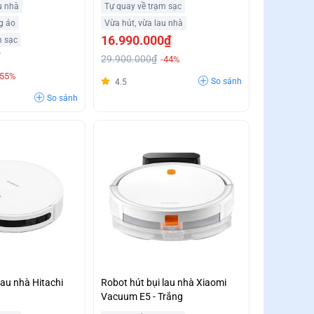
u nhà
Tự quay về trạm sạc
g ảo
Vừa hút, vừa lau nhà
16.990.000₫
m sạc
29.900.000₫
-44%
-55%
So sánh
4.5
So sánh
lau nhà Hitachi
Robot hút bụi lau nhà Xiaomi
Vacuum E5 - Trắng