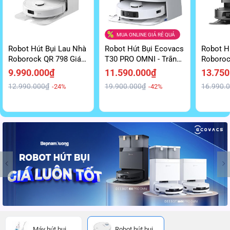
MUA ONLINE GIÁ RẺ QUÁ
Robot Hút Bụi Lau Nhà
Robot Hút Bụi Ecovacs
Robot H
Roborock QR 798 Giá
T30 PRO OMNI - Trắng
Roboroc
Tốt
Mạnh Mẽ Giá Tốt
Tiện Lợi
9.990.000₫
11.590.000₫
13.750
12.990.000₫
19.900.000₫
16.990.
-24%
-42%
Máy hút bụi
Robot hút bụi