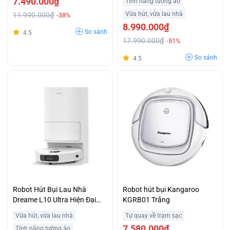
7.490.000₫
Tính năng tường ảo
Vừa hút, vừa lau nhà
11.990.000₫
-38%
8.990.000₫
So sánh
4.5
17.990.000₫
-51%
So sánh
4.5
Robot Hút Bụi Lau Nhà
Robot hút bụi Kangaroo
Dreame L10 Ultra Hiện Đại
KGRB01 Trắng
Giá Sập Sàn
Vừa hút, vừa lau nhà
Tự quay về trạm sạc
7.580.000₫
Tính năng tường ảo