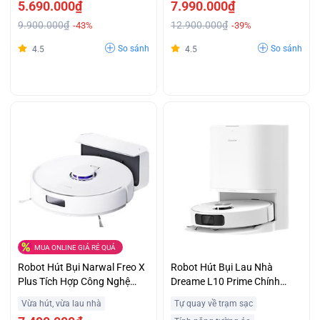
5.690.000₫
7.990.000₫
9.900.000₫
12.900.000₫
-43%
-39%
So sánh
So sánh
4.5
4.5
MUA ONLINE GIÁ RẺ QUÁ
Robot Hút Bụi Narwal Freo X
Robot Hút Bụi Lau Nhà
Plus Tích Hợp Công Nghệ
Dreame L10 Prime Chính
Nén Bụi Tiên Tiến Giá Ưu Đãi
Hãng Trả Góp 0%
Vừa hút, vừa lau nhà
Tự quay về trạm sạc