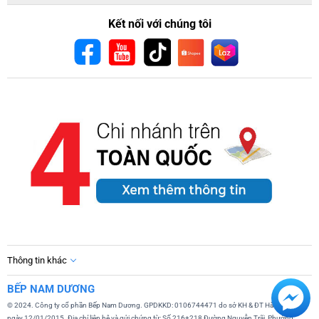
Kết nối với chúng tôi
Thông tin khác
BẾP NAM DƯƠNG
© 2024. Công ty cổ phần Bếp Nam Dương. GPDKKD: 0106744471 do sở KH & ĐT Hà Nội cấp
ngày 12/01/2015. Địa chỉ liên hệ và gửi chứng từ: Số 216+218 Đường Nguyễn Trãi, Phường