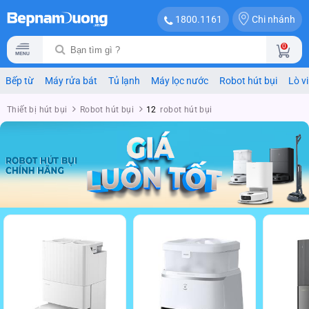
Chi nhánh
1800.1161
0
Bếp từ
Máy rửa bát
Tủ lạnh
Máy lọc nước
Robot hút bụi
Lò v
Thiết bị hút bụi
Robot hút bụi
12
robot hút bụi