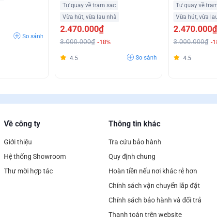
Tự quay về trạm sạc
Tự quay về trạ
Vừa hút, vừa lau nhà
Vừa hút, vừa la
2.470.000₫
2.470.000₫
So sánh
3.000.000₫
3.000.000₫
-18%
-
So sánh
4.5
4.5
Về công ty
Thông tin khác
Giới thiệu
Tra cứu bảo hành
Hệ thống Showroom
Quy định chung
Thư mời hợp tác
Hoàn tiền nếu nơi khác rẻ hơn
Chính sách vận chuyển lắp đặt
Chính sách bảo hành và đổi trả
Thanh toán trên website