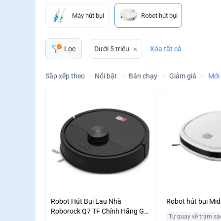
Máy hút bụi
Robot hút bụi
Dưới 5 triệu
Xóa tất cả
Lọc
Sắp xếp theo
Nổi bật
Bán chạy
Giảm giá
Mới
Robot Hút Bụi Lau Nhà
Robot hút bụi Mi
Roborock Q7 TF Chính Hãng Giá
Tự quay về trạm sạ