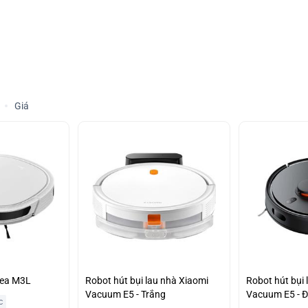
Giá
dea M3L
Robot hút bụi lau nhà Xiaomi
Robot hút bụi 
Vacuum E5 - Trắng
Vacuum E5 - 
c