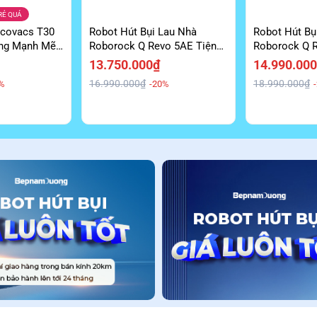
RẺ QUÁ
Ecovacs T30
Robot Hút Bụi Lau Nhà
Robot Hút Bụ
ắng Mạnh Mẽ
Roborock Q Revo 5AE Tiện
Roborock Q 
Lợi Giá Tốt
Cấp Giá Ưu Đ
13.750.000₫
14.990.00
16.990.000₫
18.990.000₫
%
-20%