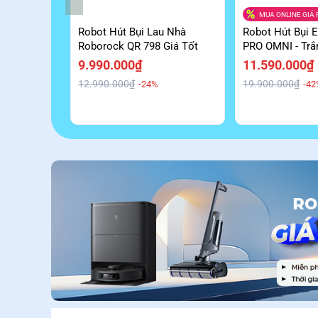
MUA ONLINE GIÁ 
Robot Hút Bụi Lau Nhà
Robot Hút Bụi 
Roborock QR 798 Giá Tốt
PRO OMNI - Tr
Giá Tốt
9.990.000₫
11.590.000₫
12.990.000₫
19.900.000₫
-24%
-42