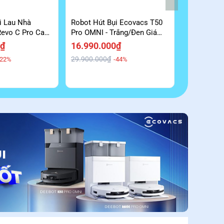
MUA ONLIN
i Lau Nhà
Robot Hút Bụi Ecovacs T50
Robot Hút 
Revo C Pro Cao
Pro OMNI - Trắng/Đen Giá
Z10 Chổi C
ãi
Kịch Sàn
Hiệu Quả G
0₫
16.990.000₫
19.990.0
29.900.000₫
29.990.000
-22%
-44%