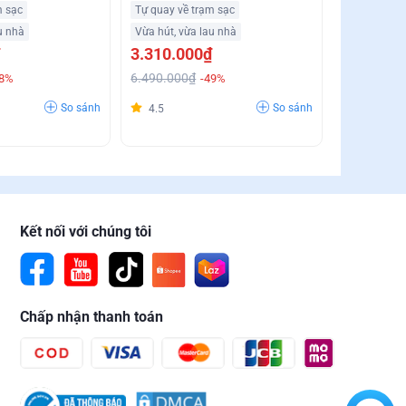
m sạc
Tự quay về trạm sạc
u nhà
Vừa hút, vừa lau nhà
3.310.000₫
6.490.000₫
18%
-49%
So sánh
So sánh
4.5
Kết nối với chúng tôi
Chấp nhận thanh toán