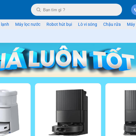
 lạnh
Máy lọc nước
Robot hút bụi
Lò vi sóng
Chậu rửa
Máy 