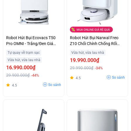
MUA ONLINE GIÁ RẺ QUÁ
Robot Hút Bụi Ecovacs T50
Robot Hút Bụi Narwal Freo
Pro OMNI - Trắng/Đen Giá
Z10 Chổi Chính Chống Rối
Kịch Sàn
Hiệu Quả Giá Tốt
Tự quay về trạm sạc
Vừa hút, vừa lau nhà
19.990.000₫
Vừa hút, vừa lau nhà
16.990.000₫
29.990.000₫
-34%
29.900.000₫
-44%
So sánh
4.5
So sánh
4.5