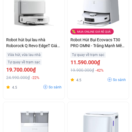
MUA ONLINE GIÁ RẺ QUÁ
Robot hút bụi lau nhà
Robot Hút Bụi Ecovacs T30
Roborock Q Revo EdgeT Giá
PRO OMNI - Trắng Mạnh Mẽ
Ưu Đãi
Giá Tốt
Vừa hút, vừa lau nhà
Tự quay về trạm sạc
11.590.000₫
Tự quay về trạm sạc
19.700.000₫
19.900.000₫
-42%
24.990.000₫
-22%
So sánh
4.5
So sánh
4.5