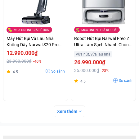
MUA ONLINE GIÁ RẺ QUÁ
MUA ONLINE GIÁ RẺ QUÁ
Máy Hút Bụi Và Lau Nhà
Robot Hút Bụi Narwal Freo Z
Không Dây Narwal S20 Pro
Ultra Làm Sạch Nhanh Chóng
Làm Sạch Vết Bẩn Cứng Đầu
Tiện Lợi Hỗ Trợ Trả Góp
12.990.000₫
Vừa hút, vừa lau nhà
Giá Ưu Đãi
23.990.000₫
-46%
26.990.000₫
35.000.000₫
-23%
So sánh
4.5
So sánh
4.5
Xem thêm