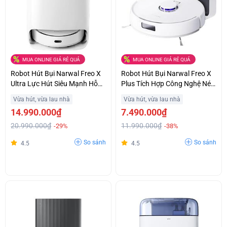
MUA ONLINE GIÁ RẺ QUÁ
MUA ONLINE GIÁ RẺ QUÁ
Robot Hút Bụi Narwal Freo X
Robot Hút Bụi Narwal Freo X
Ultra Lực Hút Siêu Mạnh Hỗ
Plus Tích Hợp Công Nghệ Nén
Trợ Trả Góp
Bụi Tiên Tiến Giá Ưu Đãi
Vừa hút, vừa lau nhà
Vừa hút, vừa lau nhà
14.990.000₫
7.490.000₫
20.990.000₫
11.990.000₫
-29%
-38%
So sánh
So sánh
4.5
4.5