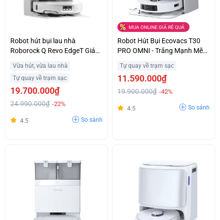
MUA ONLINE GIÁ RẺ QUÁ
Robot hút bụi lau nhà
Robot Hút Bụi Ecovacs T30
Roborock Q Revo EdgeT Giá
PRO OMNI - Trắng Mạnh Mẽ
Ưu Đãi
Giá Tốt
Vừa hút, vừa lau nhà
Tự quay về trạm sạc
11.590.000₫
Tự quay về trạm sạc
19.700.000₫
19.900.000₫
-42%
24.990.000₫
-22%
So sánh
4.5
So sánh
4.5