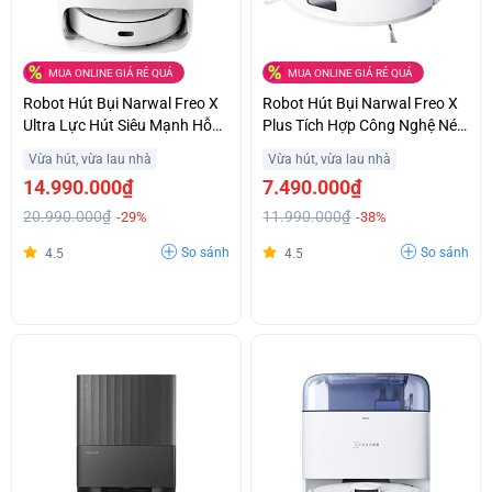
MUA ONLINE GIÁ RẺ QUÁ
MUA ONLINE GIÁ RẺ QUÁ
Robot Hút Bụi Narwal Freo X
Robot Hút Bụi Narwal Freo X
Ultra Lực Hút Siêu Mạnh Hỗ
Plus Tích Hợp Công Nghệ Nén
Trợ Trả Góp
Bụi Tiên Tiến Giá Ưu Đãi
Vừa hút, vừa lau nhà
Vừa hút, vừa lau nhà
14.990.000₫
7.490.000₫
20.990.000₫
11.990.000₫
-29%
-38%
So sánh
So sánh
4.5
4.5