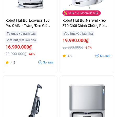
MUA ONLINE GIÁ RẺ QUÁ
Robot Hút Bụi Ecovacs T50
Robot Hút Bụi Narwal Freo
Pro OMNI - Trắng/Đen Giá
Z10 Chổi Chính Chống Rối
Kịch Sàn
Hiệu Quả Giá Tốt
Tự quay về trạm sạc
Vừa hút, vừa lau nhà
19.990.000₫
Vừa hút, vừa lau nhà
16.990.000₫
29.990.000₫
-34%
29.900.000₫
-44%
So sánh
4.5
So sánh
4.5