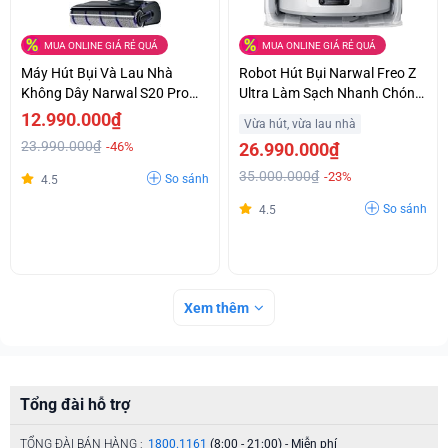
MUA ONLINE GIÁ RẺ QUÁ
MUA ONLINE GIÁ RẺ QUÁ
Máy Hút Bụi Và Lau Nhà
Robot Hút Bụi Narwal Freo Z
Không Dây Narwal S20 Pro
Ultra Làm Sạch Nhanh Chóng
Làm Sạch Vết Bẩn Cứng Đầu
Tiện Lợi Hỗ Trợ Trả Góp
12.990.000₫
Vừa hút, vừa lau nhà
Giá Ưu Đãi
23.990.000₫
-46%
26.990.000₫
35.000.000₫
-23%
So sánh
4.5
So sánh
4.5
Xem thêm
Tổng đài hỗ trợ
TỔNG ĐÀI BÁN HÀNG :
1800.1161
(8:00 - 21:00) - Miễn phí