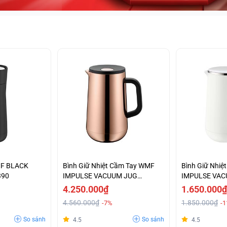
MF BLACK
Bình Giữ Nhiệt Cầm Tay WMF
Bình Giữ Nhi
390
IMPULSE VACUUM JUG
IMPULSE VAC
KUPFER-0690666600
0690707410
4.250.000₫
1.650.000₫
4.560.000₫
1.850.000₫
-7%
-
So sánh
So sánh
4.5
4.5