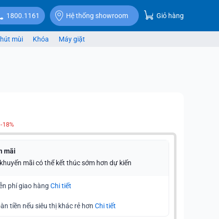
Giỏ hàng
1800.1161
Hệ thống showroom
hút mùi
Khóa
Máy giặt
-18%
n mãi
 khuyến mãi có thể kết thúc sớm hơn dự kiến
ễn phí giao hàng
Chi tiết
àn tiền nếu siêu thị khác rẻ hơn
Chi tiết