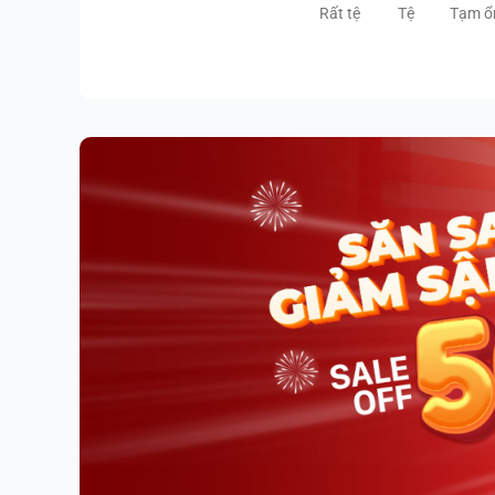
Rất tệ
Tệ
Tạm ổ