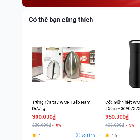
Có thể bạn cũng thích
Trứng rửa tay WMF | Bếp Nam
Cốc Giữ Nhiệt W
Dương
350ml - 0690737
300.000₫
350.000₫
330.000₫
400.000₫
-10%
-13%
So sánh
4.5
4.5