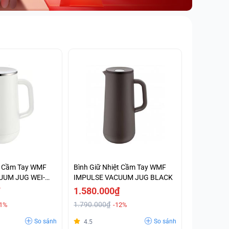
ệt Cầm Tay WMF
Bình Giữ Nhiệt Cầm Tay WMF
UUM JUG WEI-
IMPULSE VACUUM JUG BLACK
1.580.000₫
1.790.000₫
11%
-12%
So sánh
So sánh
4.5