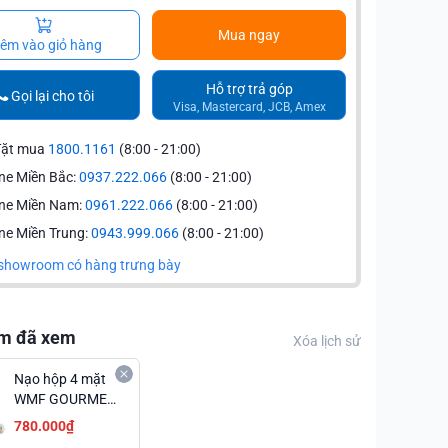
Mua ngay
êm vào giỏ hàng
Hỗ trợ trả góp
Gọi lại cho tôi
Visa, Mastercard, JCB, Amex
đặt mua
1800.1161
(8:00 - 21:00)
ne Miền Bắc:
0937.222.066
(8:00 - 21:00)
ine Miền Nam:
0961.222.066
(8:00 - 21:00)
ne Miền Trung:
0943.999.066
(8:00 - 21:00)
showroom có hàng trưng bày
m đã xem
Xóa lịch sử
Nạo hộp 4 mặt
WMF GOURMET
9x24CM
780.000₫
0644416030