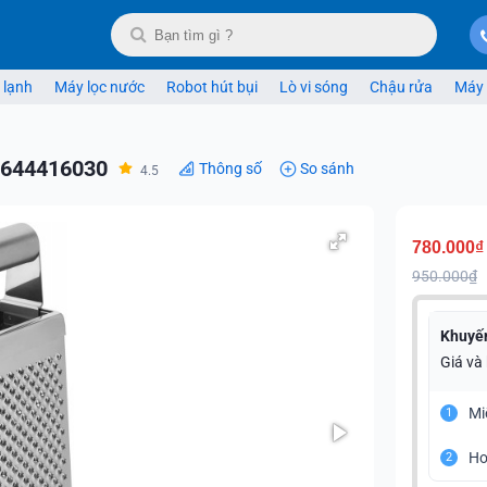
 lạnh
Máy lọc nước
Robot hút bụi
Lò vi sóng
Chậu rửa
Máy 
644416030
Thông số
So sánh
4.5
780.000₫
950.000₫
Khuyế
Giá và
Mi
1
Ho
2