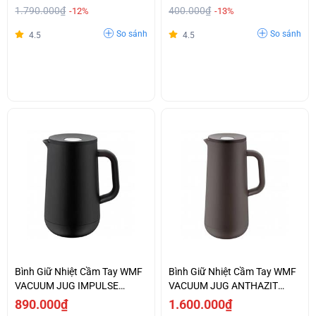
1.790.000₫
400.000₫
-12%
-13%
So sánh
So sánh
4.5
4.5
Bình Giữ Nhiệt Cầm Tay WMF
Bình Giữ Nhiệt Cầm Tay WMF
VACUUM JUG IMPULSE
VACUUM JUG ANTHAZIT
BLACK - 0690687390
-0690697390
890.000₫
1.600.000₫