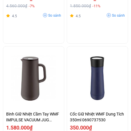
4.560.000₫
1.850.000₫
-7%
-11%
So sánh
So sánh
4.5
4.5
Bình Giữ Nhiệt Cầm Tay WMF
Cốc Giữ Nhiệt WMF Dung Tích
IMPULSE VACUUM JUG
350ml 0690737530
BLACK
1.580.000₫
350.000₫