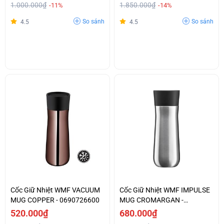
1.000.000₫
1.850.000₫
-11%
-14%
So sánh
So sánh
4.5
4.5
Cốc Giữ Nhiệt WMF VACUUM
Cốc Giữ Nhiệt WMF IMPULSE
MUG COPPER - 0690726600
MUG CROMARGAN -
0690926040
520.000₫
680.000₫