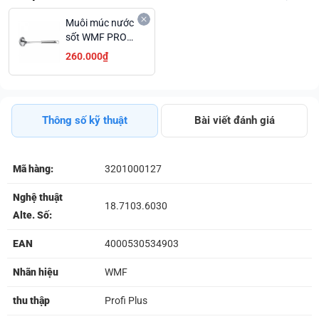
Muôi múc nước
sốt WMF PROFI
PLUS L 27CM
260.000₫
1871036030
Thông số kỹ thuật
Bài viết đánh giá
Mã hàng:
3201000127
Nghệ thuật
18.7103.6030
Alte. Số:
EAN
4000530534903
Nhãn hiệu
WMF
thu thập
Profi Plus