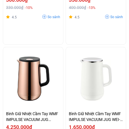
330.000₫
400.000₫
-10%
-13%
So sánh
So sánh
4.5
4.5
Bình Giữ Nhiệt Cầm Tay WMF
Bình Giữ Nhiệt Cầm Tay WMF
IMPULSE VACUUM JUG
IMPULSE VACUUM JUG WEI-
KUPFER-0690666600
0690707410
4.250.000₫
1.650.000₫