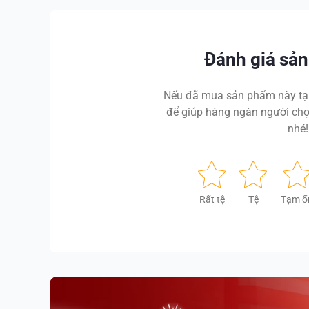
Đánh giá sả
Nếu đã mua sản phẩm này tại
để giúp hàng ngàn người chọ
nhé!
Rất tệ
Tệ
Tạm ổ