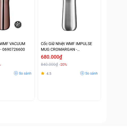
t WMF VACUUM
Cốc Giữ Nhiệt WMF IMPULSE
- 0690726600
MUG CROMARGAN -
0690926040
680.000₫
840.000₫
%
-20%
So sánh
So sánh
4.5