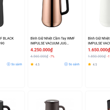
MF BLACK
Bình Giữ Nhiệt Cầm Tay WMF
Bình Giữ Nhi
390
IMPULSE VACUUM JUG
IMPULSE VAC
KUPFER-0690666600
0690707410
4.250.000₫
1.650.000₫
4.560.000₫
1.850.000₫
-7%
-
So sánh
So sánh
4.5
4.5