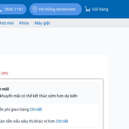
Giỏ hàng
1800.1161
Hệ thống showroom
hút mùi
Khóa
Máy giặt
-29%
n mãi
 khuyến mãi có thể kết thúc sớm hơn dự kiến
ễn phí giao hàng
Chi tiết
àn tiền nếu siêu thị khác rẻ hơn
Chi tiết