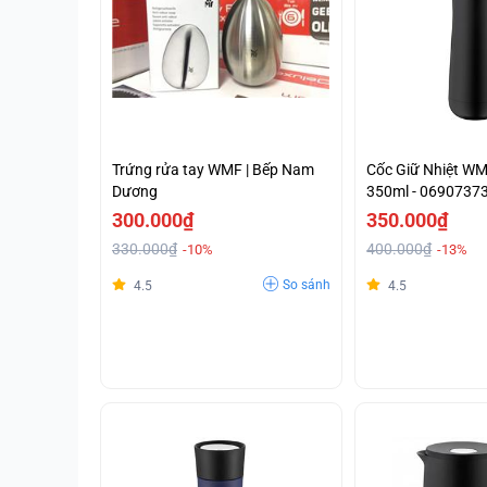
Trứng rửa tay WMF | Bếp Nam
Cốc Giữ Nhiệt W
Dương
350ml - 0690737
300.000₫
350.000₫
330.000₫
400.000₫
-10%
-13%
So sánh
4.5
4.5