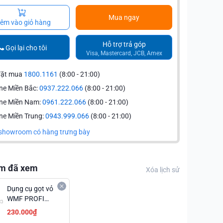
Mua ngay
êm vào giỏ hàng
Hỗ trợ trả góp
Gọi lại cho tôi
Visa, Mastercard, JCB, Amex
đặt mua
1800.1161
(8:00 - 21:00)
ne Miền Bắc:
0937.222.066
(8:00 - 21:00)
ine Miền Nam:
0961.222.066
(8:00 - 21:00)
ne Miền Trung:
0943.999.066
(8:00 - 21:00)
showroom có hàng trưng bày
m đã xem
Xóa lịch sử
Dụng cụ gọt vỏ
WMF PROFI
PLUS L 17CM
230.000₫
1872616030