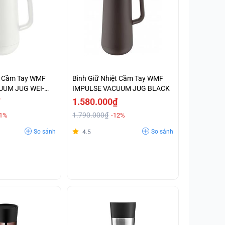
ệt Cầm Tay WMF
Bình Giữ Nhiệt Cầm Tay WMF
UUM JUG WEI-
IMPULSE VACUUM JUG BLACK
1.580.000₫
1.790.000₫
11%
-12%
So sánh
So sánh
4.5