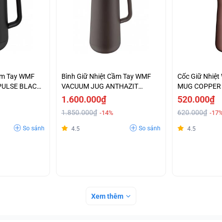
Cầm Tay WMF
Bình Giữ Nhiệt Cầm Tay WMF
Cốc Giữ Nhiệ
PULSE BLACK
VACUUM JUG ANTHAZIT
MUG COPPER 
-0690697390
1.600.000₫
520.000₫
1.850.000₫
620.000₫
-14%
-17
So sánh
So sánh
4.5
4.5
Xem thêm