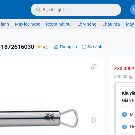
 lạnh
Máy lọc nước
Robot hút bụi
Lò vi sóng
Chậu rửa
Máy 
 1872616030
Thông số
So sánh
4.5
230.000₫
320.000₫
Khuyế
Giá và
Mi
1
Ho
2