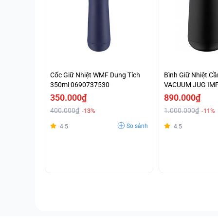
Cốc Giữ Nhiệt WMF Dung Tích
Bình Giữ Nhiệt 
350ml 0690737530
VACUUM JUG IM
- 0690687390
350.000₫
890.000₫
400.000₫
1.000.000₫
-13%
-11%
So sánh
4.5
4.5