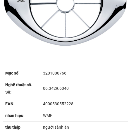
Mục số
3201000766
Nghệ thuật cổ.
06.3429.6040
Số:
EAN
4000530552228
nhãn hiệu
WMF
thu thập
người sành ăn