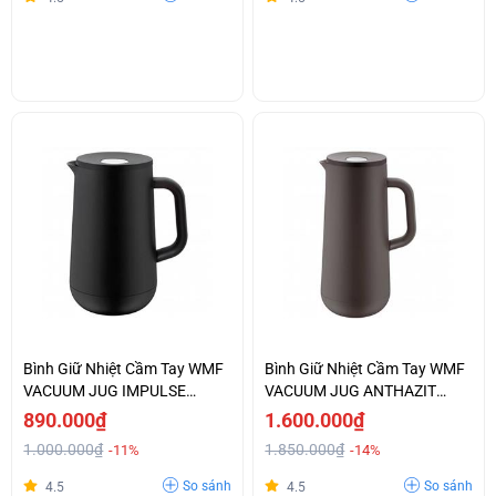
Bình Giữ Nhiệt Cầm Tay WMF
Bình Giữ Nhiệt Cầm Tay WMF
VACUUM JUG IMPULSE
VACUUM JUG ANTHAZIT
BLACK - 0690687390
-0690697390
890.000₫
1.600.000₫
1.000.000₫
1.850.000₫
-11%
-14%
So sánh
So sánh
4.5
4.5