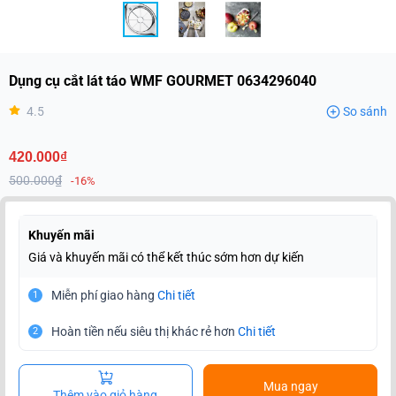
Dụng cụ cắt lát táo WMF GOURMET 0634296040
4.5
So sánh
420.000₫
500.000₫
-16%
Khuyến mãi
Giá và khuyến mãi có thể kết thúc sớm hơn dự kiến
Miễn phí giao hàng
Chi tiết
1
Hoàn tiền nếu siêu thị khác rẻ hơn
Chi tiết
2
Mua ngay
Thêm vào giỏ hàng