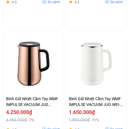
So sánh
So sánh
4.5
4.5
Bình Giữ Nhiệt Cầm Tay WMF
Bình Giữ Nhiệt Cầm Tay WMF
IMPULSE VACUUM JUG
IMPULSE VACUUM JUG WEI-
KUPFER-0690666600
0690707410
4.250.000₫
1.650.000₫
4.560.000₫
1.850.000₫
-7%
-11%