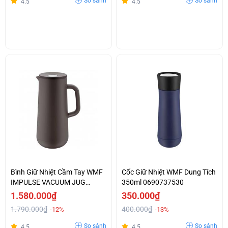
So sánh
So sánh
4.5
4.5
Bình Giữ Nhiệt Cầm Tay WMF
Cốc Giữ Nhiệt WMF Dung Tích
IMPULSE VACUUM JUG
350ml 0690737530
BLACK
1.580.000₫
350.000₫
1.790.000₫
400.000₫
-12%
-13%
So sánh
So sánh
4.5
4.5