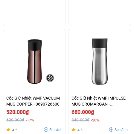
Cốc Giữ Nhiệt WMF VACUUM
Cốc Giữ Nhiệt WMF IMPULSE
MUG COPPER - 0690726600
MUG CROMARGAN -
0690926040
520.000₫
680.000₫
620.000₫
840.000₫
-17%
-20%
So sánh
So sánh
4.5
4.5