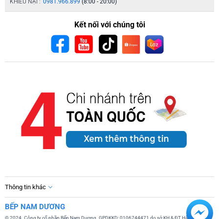
KHIẾU NẠI :
0981.966.899
(8:00 - 20:00)
Kết nối với chúng tôi
Thông tin khác
BẾP NAM DƯƠNG
© 2024. Công ty cổ phần Bếp Nam Dương. GPDKKD: 0106744471 do sở KH & ĐT Hà Nội cấp