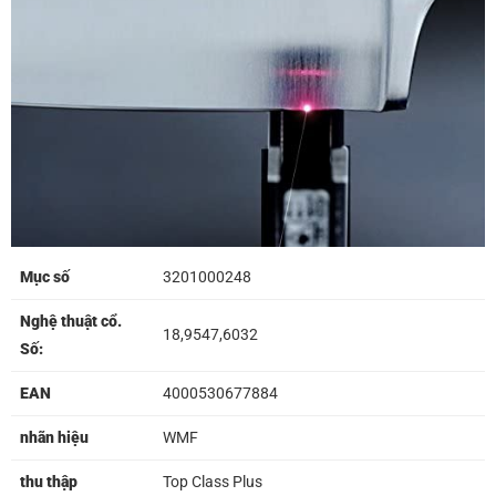
Mục số
3201000248
Nghệ thuật cổ.
18,9547,6032
Số:
EAN
4000530677884
nhãn hiệu
WMF
thu thập
Top Class Plus