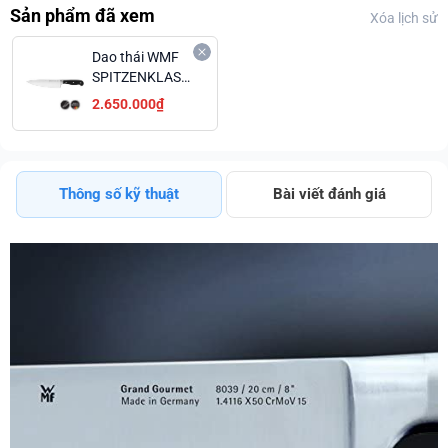
Sản phẩm đã xem
Xóa lịch sử
Dao thái WMF
SPITZENKLASSE
PLUS 15CM
2.650.000₫
1895476032
Thông số kỹ thuật
Bài viết đánh giá