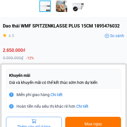
Dao thái WMF SPITZENKLASSE PLUS 15CM 1895476032
4.5
So sánh
2.650.000₫
3.000.000₫
-12%
Khuyến mãi
Giá và khuyến mãi có thể kết thúc sớm hơn dự kiến
Miễn phí giao hàng
Chi tiết
1
Hoàn tiền nếu siêu thị khác rẻ hơn
Chi tiết
2
Mua ngay
Thêm vào giỏ hàng