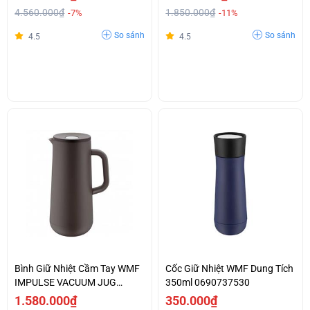
4.560.000₫
1.850.000₫
-7%
-11%
So sánh
So sánh
4.5
4.5
Bình Giữ Nhiệt Cầm Tay WMF
Cốc Giữ Nhiệt WMF Dung Tích
IMPULSE VACUUM JUG
350ml 0690737530
BLACK
1.580.000₫
350.000₫