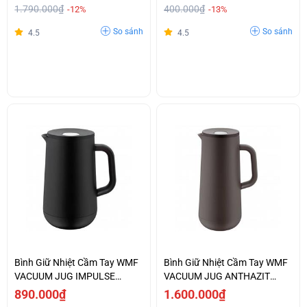
1.790.000₫
400.000₫
-12%
-13%
So sánh
So sánh
4.5
4.5
Bình Giữ Nhiệt Cầm Tay WMF
Bình Giữ Nhiệt Cầm Tay WMF
VACUUM JUG IMPULSE
VACUUM JUG ANTHAZIT
BLACK - 0690687390
-0690697390
890.000₫
1.600.000₫