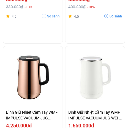
330.000₫
400.000₫
-10%
-13%
So sánh
So sánh
4.5
4.5
Bình Giữ Nhiệt Cầm Tay WMF
Bình Giữ Nhiệt Cầm Tay WMF
IMPULSE VACUUM JUG
IMPULSE VACUUM JUG WEI-
KUPFER-0690666600
0690707410
4.250.000₫
1.650.000₫