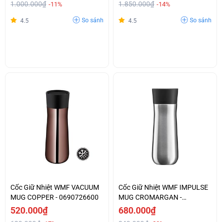
1.000.000₫
1.850.000₫
-11%
-14%
So sánh
So sánh
4.5
4.5
Cốc Giữ Nhiệt WMF VACUUM
Cốc Giữ Nhiệt WMF IMPULSE
MUG COPPER - 0690726600
MUG CROMARGAN -
0690926040
520.000₫
680.000₫