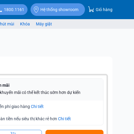
Giỏ hàng
1800.1161
Hệ thống showroom
hút mùi
Khóa
Máy giặt
n mãi
 khuyến mãi có thể kết thúc sớm hơn dự kiến
ễn phí giao hàng
Chi tiết
àn tiền nếu siêu thị khác rẻ hơn
Chi tiết