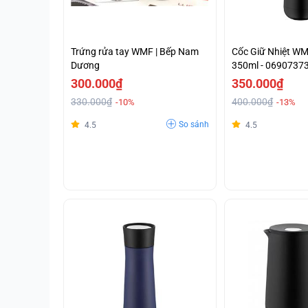
Trứng rửa tay WMF | Bếp Nam
Cốc Giữ Nhiệt W
Dương
350ml - 0690737
300.000₫
350.000₫
330.000₫
400.000₫
-10%
-13%
So sánh
4.5
4.5