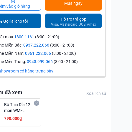
Mua ngay
êm vào giỏ hàng
Hỗ trợ trả góp
Gọi lại cho tôi
Visa, Mastercard, JCB, Amex
đặt mua
1800.1161
(8:00 - 21:00)
ne Miền Bắc:
0937.222.066
(8:00 - 21:00)
ine Miền Nam:
0961.222.066
(8:00 - 21:00)
ne Miền Trung:
0943.999.066
(8:00 - 21:00)
showroom có hàng trưng bày
m đã xem
Xóa lịch sử
Bộ Thìa Dĩa 12
món WMF
PALMA -
790.000₫
1272009012