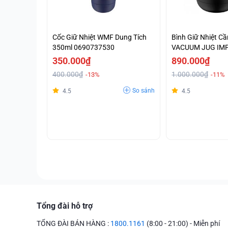
Cốc Giữ Nhiệt WMF Dung Tích
Bình Giữ Nhiệt 
350ml 0690737530
VACUUM JUG IM
- 0690687390
350.000₫
890.000₫
400.000₫
1.000.000₫
-13%
-11%
So sánh
4.5
4.5
Tổng đài hỗ trợ
TỔNG ĐÀI BÁN HÀNG :
1800.1161
(8:00 - 21:00) - Miễn phí