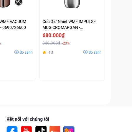
t WMF VACUUM
Cốc Giữ Nhiệt WMF IMPULSE
- 0690726600
MUG CROMARGAN -
0690926040
680.000₫
840.000₫
%
-20%
So sánh
So sánh
4.5
Kết nối với chúng tôi