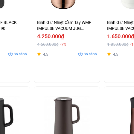
MF BLACK
Bình Giữ Nhiệt Cầm Tay WMF
Bình Giữ Nhi
390
IMPULSE VACUUM JUG
IMPULSE VAC
KUPFER-0690666600
0690707410
4.250.000₫
1.650.000₫
4.560.000₫
1.850.000₫
-7%
-
So sánh
So sánh
4.5
4.5