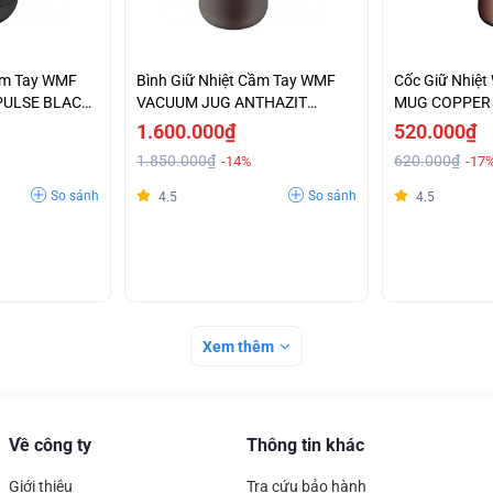
Cầm Tay WMF
Bình Giữ Nhiệt Cầm Tay WMF
Cốc Giữ Nhiệ
PULSE BLACK
VACUUM JUG ANTHAZIT
MUG COPPER 
-0690697390
1.600.000₫
520.000₫
1.850.000₫
620.000₫
-14%
-17
So sánh
So sánh
4.5
4.5
Xem thêm
Về công ty
Thông tin khác
Giới thiệu
Tra cứu bảo hành