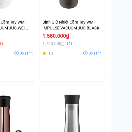
ệt Cầm Tay WMF
Bình Giữ Nhiệt Cầm Tay WMF
UUM JUG WEI-
IMPULSE VACUUM JUG BLACK
1.580.000₫
1.790.000₫
11%
-12%
So sánh
So sánh
4.5