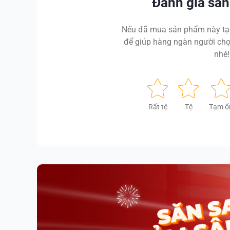
Đánh giá sả
Nếu đã mua sản phẩm này tại
để giúp hàng ngàn người chọ
nhé!
Rất tệ
Tệ
Tạm ổ