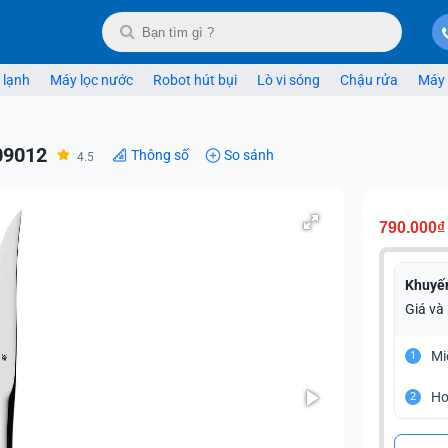
 lạnh
Máy lọc nước
Robot hút bụi
Lò vi sóng
Chậu rửa
Máy 
09012
Thông số
So sánh
4.5
790.000₫
Khuyế
Giá và
Mi
1
Ho
2