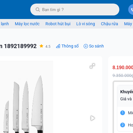
 lạnh
Máy lọc nước
Robot hút bụi
Lò vi sóng
Chậu rửa
Máy 
n 1892189992
Thông số
So sánh
4.5
8.190.00
9.350.000
Khuyế
Giá và
Mi
1
Ho
2