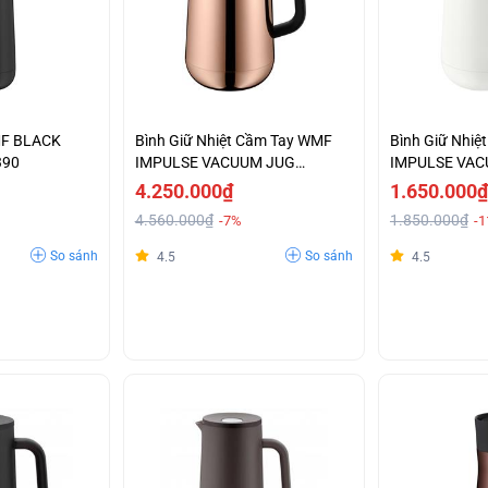
MF BLACK
Bình Giữ Nhiệt Cầm Tay WMF
Bình Giữ Nhi
390
IMPULSE VACUUM JUG
IMPULSE VAC
KUPFER-0690666600
0690707410
4.250.000₫
1.650.000₫
4.560.000₫
1.850.000₫
-7%
-
So sánh
So sánh
4.5
4.5