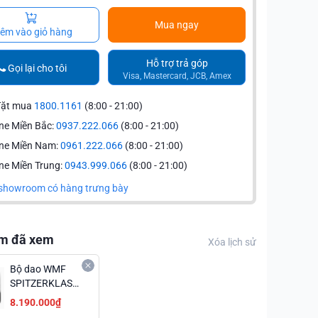
Mua ngay
êm vào giỏ hàng
Hỗ trợ trả góp
Gọi lại cho tôi
Visa, Mastercard, JCB, Amex
đặt mua
1800.1161
(8:00 - 21:00)
ne Miền Bắc:
0937.222.066
(8:00 - 21:00)
ine Miền Nam:
0961.222.066
(8:00 - 21:00)
ne Miền Trung:
0943.999.066
(8:00 - 21:00)
showroom có hàng trưng bày
m đã xem
Xóa lịch sử
Bộ dao WMF
SPITZERKLASSE
PLUS 6 món
8.190.000₫
1892189992