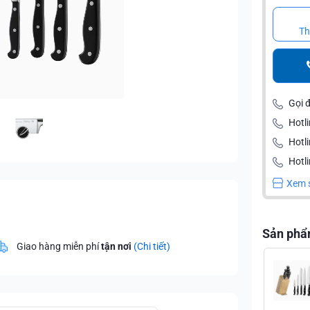
Th
Gọi 
Hotli
Hotl
Hotli
Xem 
Sản phẩ
Giao hàng miễn phí
tận nơi
(Chi tiết)