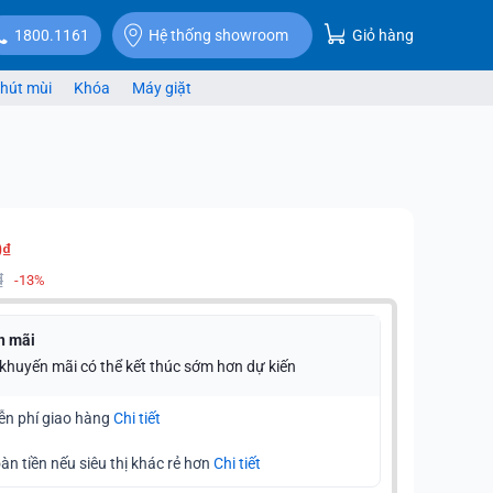
Giỏ hàng
1800.1161
Hệ thống showroom
hút mùi
Khóa
Máy giặt
0₫
₫
-13%
n mãi
 khuyến mãi có thể kết thúc sớm hơn dự kiến
ễn phí giao hàng
Chi tiết
àn tiền nếu siêu thị khác rẻ hơn
Chi tiết