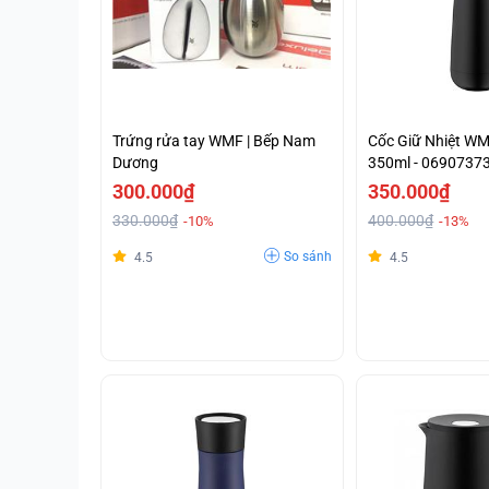
Trứng rửa tay WMF | Bếp Nam
Cốc Giữ Nhiệt W
Dương
350ml - 0690737
300.000₫
350.000₫
330.000₫
400.000₫
-10%
-13%
So sánh
4.5
4.5