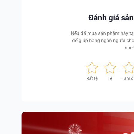
Đánh giá sả
Nếu đã mua sản phẩm này tại
để giúp hàng ngàn người chọ
nhé!
Rất tệ
Tệ
Tạm ổ