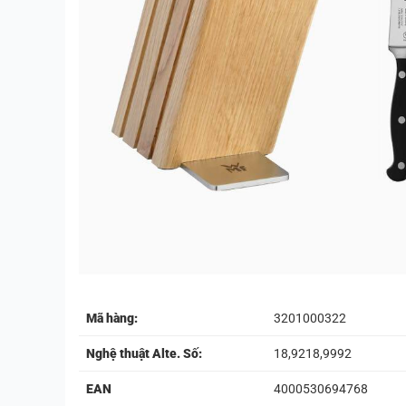
Mã hàng:
3201000322
Nghệ thuật Alte. Số:
18,9218,9992
EAN
4000530694768