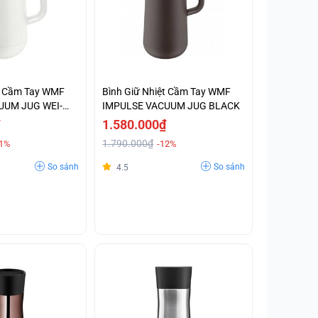
ệt Cầm Tay WMF
Bình Giữ Nhiệt Cầm Tay WMF
UUM JUG WEI-
IMPULSE VACUUM JUG BLACK
1.580.000₫
1.790.000₫
11%
-12%
So sánh
So sánh
4.5