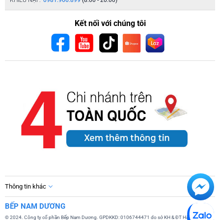
KHIẾU NẠI :
0981.966.899
(8:00 - 20:00)
Kết nối với chúng tôi
Thông tin khác
BẾP NAM DƯƠNG
© 2024. Công ty cổ phần Bếp Nam Dương. GPDKKD: 0106744471 do sở KH & ĐT Hà Nội cấp