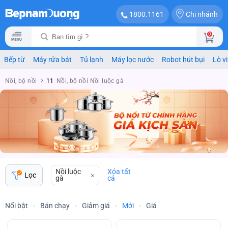
Chi nhánh
1800.1161
0
Bếp từ
Máy rửa bát
Tủ lạnh
Máy lọc nước
Robot hút bụi
Lò v
Nồi, bộ nồi
11
Nồi, bộ nồi Nồi luộc gà
Nồi luộc
Xóa tất
Lọc
gà
cả
Nổi bật
Bán chạy
Giảm giá
Mới
Giá