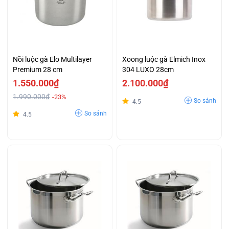
Nồi luộc gà Elo Multilayer
Xoong luộc gà Elmich Inox
Premium 28 cm
304 LUXO 28cm
1.550.000₫
2.100.000₫
1.990.000₫
-23%
So sánh
4.5
So sánh
4.5