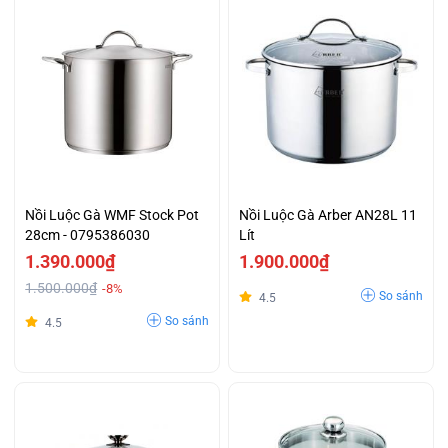
Nồi Luộc Gà WMF Stock Pot
Nồi Luộc Gà Arber AN28L 11
28cm - 0795386030
Lít
1.390.000₫
1.900.000₫
1.500.000₫
-8%
So sánh
4.5
So sánh
4.5