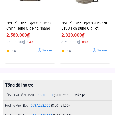
Nồi Lẩu Điện Tiger CPK-D130
Nồi Lẩu Điện Tiger 3.4 lít CPK-
Chính Hãng Giá Nhẹ Nhàng
E13S Tiện Dụng Giá Tốt
2.580.000₫
2.320.000₫
2.990.000₫
3.690.000₫
-14%
-38%
So sánh
So sánh
4.5
4.5
Tổng đài hỗ trợ
TỔNG ĐÀI BÁN HÀNG :
1800.1161
(8:00 - 21:00) - Miễn phí
Hotline Miền Bắc :
0937.222.066
(8:00 - 21:00)