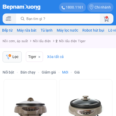
Chi nhánh
1800.1161
0
Bếp từ
Máy rửa bát
Tủ lạnh
Máy lọc nước
Robot hút bụi
Lò v
Nồi cơm, áp suất
Nồi lẩu điện
2
Nồi lẩu điện Tiger
Lọc
Tiger
Xóa tất cả
Nổi bật
Bán chạy
Giảm giá
Mới
Giá