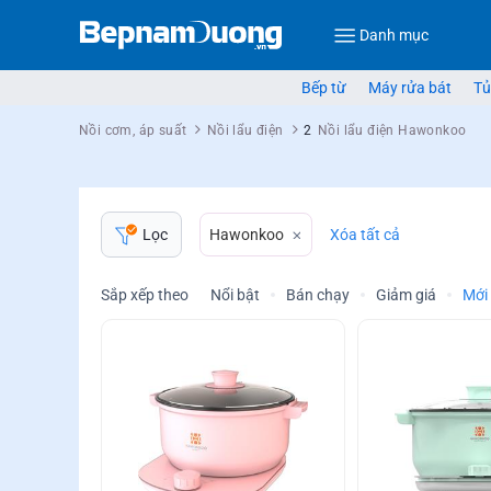
Danh mục
Bếp từ
Máy rửa bát
Tủ
Nồi cơm, áp suất
Nồi lẩu điện
2
Nồi lẩu điện Hawonkoo
Hawonkoo
Xóa tất cả
Lọc
Sắp xếp theo
Nổi bật
Bán chạy
Giảm giá
Mới