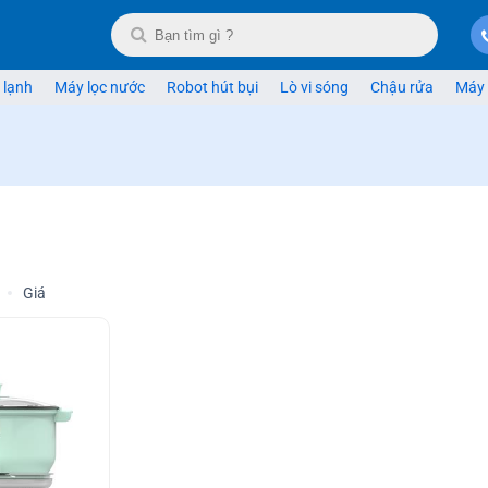
 lạnh
Máy lọc nước
Robot hút bụi
Lò vi sóng
Chậu rửa
Máy 
Giá