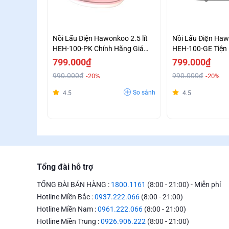
Nồi Lẩu Điện Hawonkoo 2.5 lít
Nồi Lẩu Điện Ha
HEH-100-PK Chính Hãng Giá
HEH-100-GE Tiện 
Sốc
Viên
799.000₫
799.000₫
990.000₫
990.000₫
-20%
-20%
So sánh
4.5
4.5
Tổng đài hỗ trợ
TỔNG ĐÀI BÁN HÀNG :
1800.1161
(8:00 - 21:00) - Miễn phí
Hotline Miền Bắc :
0937.222.066
(8:00 - 21:00)
Hotline Miền Nam :
0961.222.066
(8:00 - 21:00)
Hotline Miền Trung :
0926.906.222
(8:00 - 21:00)