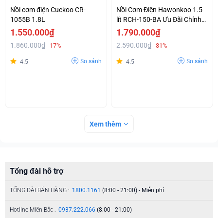
Nồi cơm điện Cuckoo CR-
Nồi Cơm Điện Hawonkoo 1.5
1055B 1.8L
lít RCH-150-BA Ưu Đãi Chính
Hãng
1.550.000₫
1.790.000₫
1.860.000₫
2.590.000₫
-17%
-31%
So sánh
So sánh
4.5
4.5
Xem thêm
Tổng đài hỗ trợ
TỔNG ĐÀI BÁN HÀNG :
1800.1161
(8:00 - 21:00) - Miễn phí
Hotline Miền Bắc :
0937.222.066
(8:00 - 21:00)