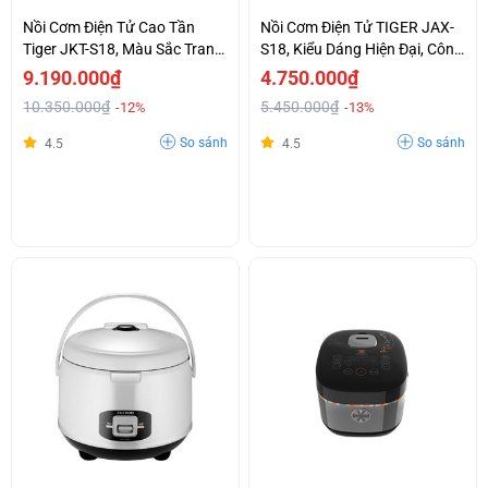
Nồi Cơm Điện Tử Cao Tần
Nồi Cơm Điện Tử TIGER JAX-
Tiger JKT-S18, Màu Sắc Trang
S18, Kiểu Dáng Hiện Đại, Công
Nhã, Tính Năng Hiện Đại.
Nghệ Tiên Tiến
9.190.000₫
4.750.000₫
10.350.000₫
5.450.000₫
-12%
-13%
So sánh
So sánh
4.5
4.5