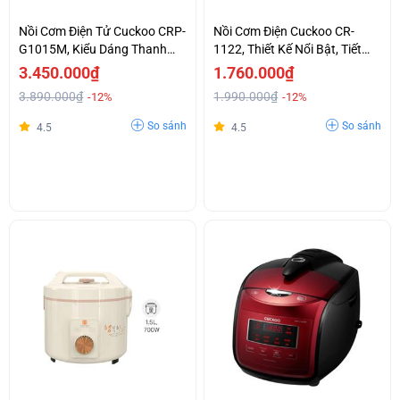
Nồi Cơm Điện Tử Cuckoo CRP-
Nồi Cơm Điện Cuckoo CR-
G1015M, Kiểu Dáng Thanh
1122, Thiết Kế Nổi Bật, Tiết
Lịch, Chức Năng Tiện Dụng
Kiệm Điện Năng
3.450.000₫
1.760.000₫
3.890.000₫
1.990.000₫
-12%
-12%
So sánh
So sánh
4.5
4.5