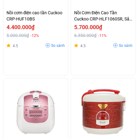
Nồi cơm điện cao tần Cuckoo
Nồi Cơm Điện Cao Tần
CRP-HUF10BS
Cuckoo CRP-HLF1060SR, Sắc
Màu Tinh Tế
4.400.000₫
5.700.000₫
5.000.000₫
6.350.000₫
-12%
-11%
So sánh
So sánh
4.5
4.5