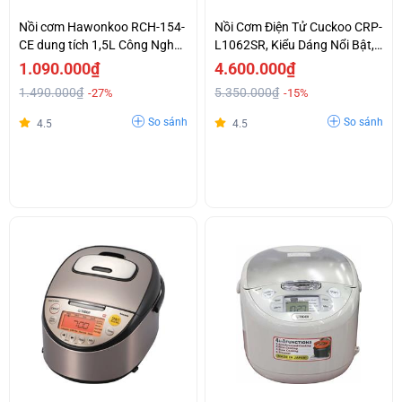
Nồi cơm Hawonkoo RCH-154-
Nồi Cơm Điện Tử Cuckoo CRP-
CE dung tích 1,5L Công Nghệ
L1062SR, Kiểu Dáng Nổi Bật,
Nấu 3D Giá Tốt
Tính Năng Hữu Ích
1.090.000₫
4.600.000₫
1.490.000₫
5.350.000₫
-27%
-15%
So sánh
So sánh
4.5
4.5