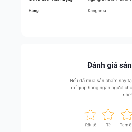
Hãng
Kangaroo
Đánh giá sả
Nếu đã mua sản phẩm này tại
để giúp hàng ngàn người chọ
nhé!
Rất tệ
Tệ
Tạm ổ