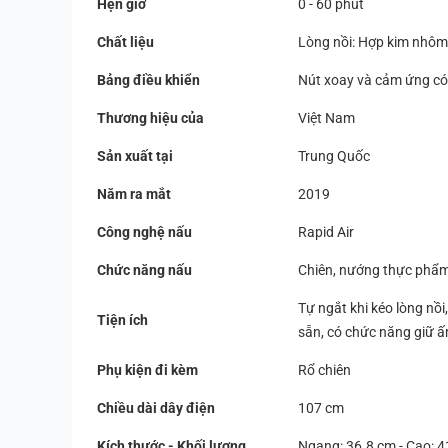
Hẹn giờ
0 - 60 phút
Chất liệu
Lòng nồi: Hợp kim nhôm 
Bảng điều khiển
Nút xoay và cảm ứng có 
Thương hiệu của
Việt Nam
Sản xuất tại
Trung Quốc
Năm ra mắt
2019
Công nghệ nấu
Rapid Air
Chức năng nấu
Chiên, nướng thực phẩ
Tự ngắt khi kéo lòng nồi
Tiện ích
sẵn, có chức năng giữ ấ
Phụ kiện đi kèm
Rổ chiên
Chiều dài dây điện
107 cm
Kích thước - Khối lượng
Ngang: 36.8 cm - Cao: 41