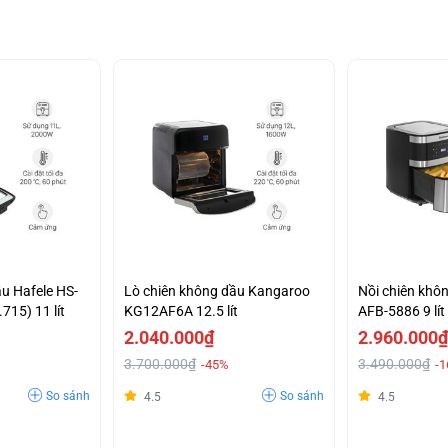
ầu Hafele HS-
Lò chiên không dầu Kangaroo
Nồi chiên khô
715) 11 lít
KG12AF6A 12.5 lít
AFB-5886 9 lít
2.040.000₫
2.960.000₫
3.700.000₫
3.490.000₫
-45%
-
So sánh
So sánh
4.5
4.5