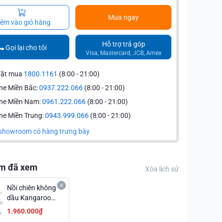
Mua ngay
êm vào giỏ hàng
Hỗ trợ trả góp
Gọi lại cho tôi
Visa, Mastercard, JCB, Amex
đặt mua
1800.1161
(8:00 - 21:00)
ne Miền Bắc:
0937.222.066
(8:00 - 21:00)
ine Miền Nam:
0961.222.066
(8:00 - 21:00)
ne Miền Trung:
0943.999.066
(8:00 - 21:00)
showroom có hàng trưng bày
m đã xem
Xóa lịch sử
Nồi chiên không
dầu Kangaroo
KG55AF1A 5.2
1.960.000₫
lít