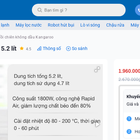
 lạnh
Máy lọc nước
Robot hút bụi
Lò vi sóng
Chậu rửa
Máy 
ồi chiên không dầu Kangaroo
.2 lít
Thông số
So sánh
4.5
1.960.00
2.670.000
Khuyế
Giá và
Mi
1
Ho
2