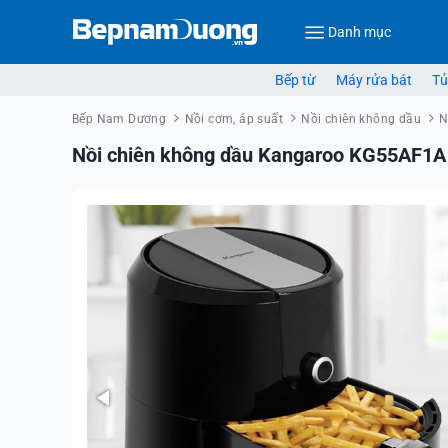
Danh mục
Bếp từ
Máy rửa bát
Tủ
Bếp Nam Dương
Nồi cơm, áp suất
Nồi chiên không dầu
N
Nồi chiên không dầu Kangaroo KG55AF1A 5