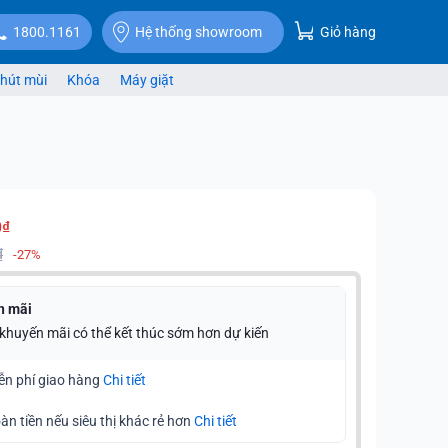
Giỏ hàng
1800.1161
Hệ thống showroom
hút mùi
Khóa
Máy giặt
0₫
₫
-27%
n mãi
 khuyến mãi có thể kết thúc sớm hơn dự kiến
ễn phí giao hàng
Chi tiết
àn tiền nếu siêu thị khác rẻ hơn
Chi tiết