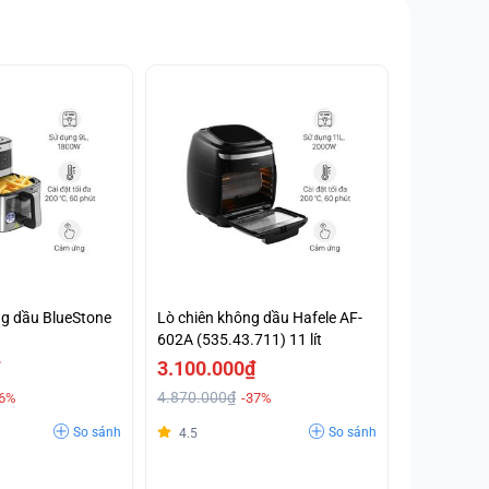
ng dầu BlueStone
Lò chiên không dầu Hafele AF-
602A (535.43.711) 11 lít
3.100.000₫
4.870.000₫
16%
-37%
So sánh
So sánh
4.5