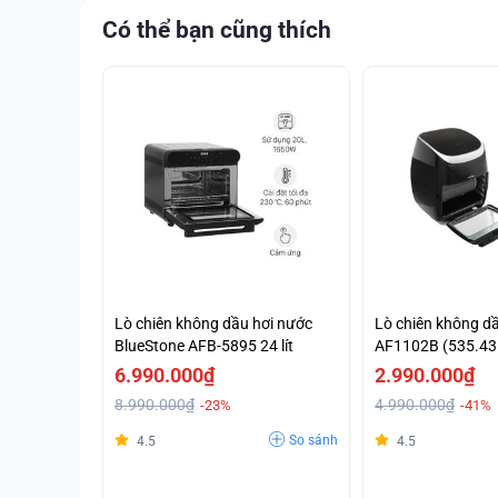
Có thể bạn cũng thích
Lò chiên không dầu hơi nước
Lò chiên không d
BlueStone AFB-5895 24 lít
AF1102B (535.43.
6.990.000₫
2.990.000₫
8.990.000₫
4.990.000₫
-23%
-41%
So sánh
4.5
4.5