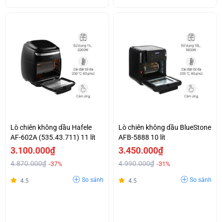
Lò chiên không dầu Hafele
Lò chiên không dầu BlueStone
AF-602A (535.43.711) 11 lít
AFB-5888 10 lít
3.100.000₫
3.450.000₫
4.870.000₫
4.990.000₫
-37%
-31%
So sánh
So sánh
4.5
4.5