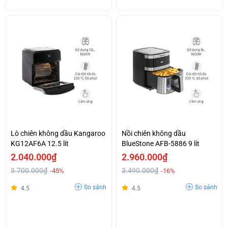
Lò chiên không dầu Kangaroo
Nồi chiên không dầu
KG12AF6A 12.5 lít
BlueStone AFB-5886 9 lít
2.040.000₫
2.960.000₫
3.700.000₫
3.490.000₫
-45%
-16%
So sánh
So sánh
4.5
4.5