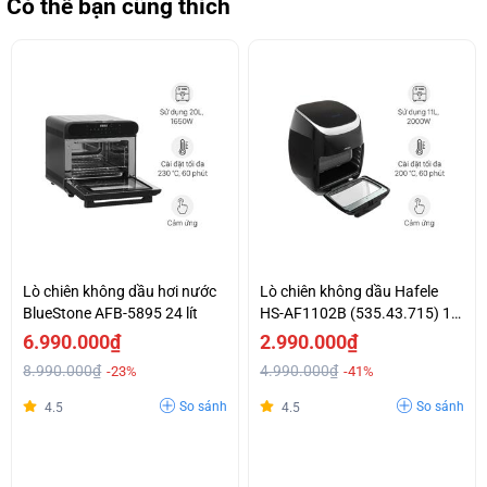
Có thể bạn cũng thích
Lò chiên không dầu hơi nước
Lò chiên không dầu Hafele
BlueStone AFB-5895 24 lít
HS-AF1102B (535.43.715) 11
lít
6.990.000₫
2.990.000₫
8.990.000₫
4.990.000₫
-23%
-41%
So sánh
So sánh
4.5
4.5