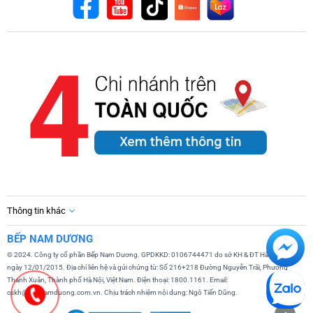
Thông tin khác
BẾP NAM DƯƠNG
© 2024. Công ty cổ phần Bếp Nam Dương. GPDKKD: 0106744471 do sở KH & ĐT Hà Nội cấp
ngày 12/01/2015. Địa chỉ liên hệ và gửi chứng từ: Số 216+218 Đường Nguyễn Trãi, Phường
Thanh Xuân, Thành phố Hà Nội, Việt Nam. Điện thoại: 1800.1161. Email:
cskh@bepnamduong.com.vn. Chịu trách nhiệm nội dung: Ngô Tiến Dũng.