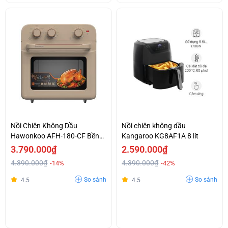
Nồi Chiên Không Dầu
Nồi chiên không dầu
Hawonkoo AFH-180-CF Bền
Kangaroo KG8AF1A 8 lít
Đẹp Giá Kịch Sàn
3.790.000₫
2.590.000₫
4.390.000₫
4.390.000₫
-14%
-42%
So sánh
So sánh
4.5
4.5