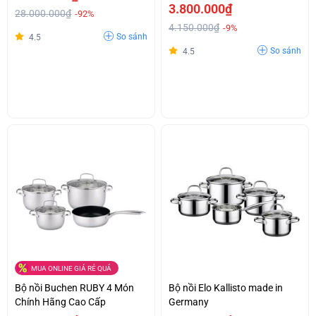
3.800.000₫
28.000.000₫
-92%
4.150.000₫
-9%
So sánh
4.5
So sánh
4.5
MUA ONLINE GIÁ RẺ QUÁ
Bộ nồi Buchen RUBY 4 Món
Bộ nồi Elo Kallisto made in
Chính Hãng Cao Cấp
Germany