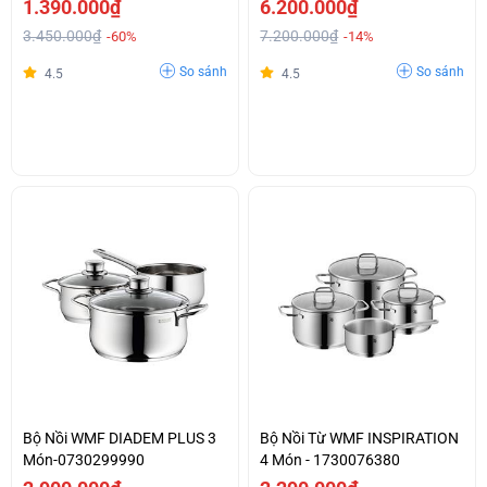
1.390.000₫
6.200.000₫
3.450.000₫
7.200.000₫
-60%
-14%
So sánh
So sánh
4.5
4.5
Bộ Nồi WMF DIADEM PLUS 3
Bộ Nồi Từ WMF INSPIRATION
Món-0730299990
4 Món - 1730076380