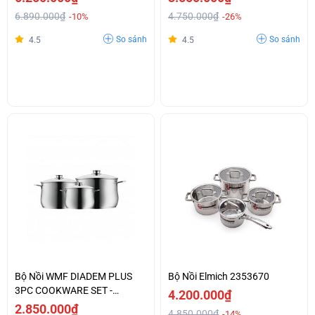
6.890.000₫
4.750.000₫
-10%
-26%
So sánh
So sánh
4.5
4.5
Bộ Nồi WMF DIADEM PLUS
Bộ Nồi Elmich 2353670
3PC COOKWARE SET -
4.200.000₫
0730036040
2.850.000₫
4.850.000₫
-14%