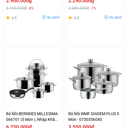
2.900.000₫
2.290.000₫
3.150.000₫
2.450.000₫
-8%
-7%
So sánh
So sánh
4.5
4.5
Bộ Nồi BERNDES MILLESIMA
Bộ Nồi WMF DIADEM PLUS 5
066701 (5 Món ), Nhập Khẩu
Món - 0730356040
Đức
6.250.000₫
3.550.000₫