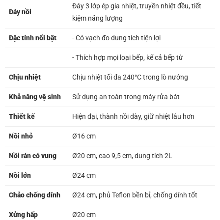
Đáy 3 lớp ép gia nhiệt, truyền nhiệt đều, tiết
Đáy nồi
kiệm năng lượng
Đặc tính nổi bật
- Có vạch đo dung tích tiện lợi
- Thích hợp mọi loại bếp, kể cả bếp từ
Chịu nhiệt
Chịu nhiệt tối đa 240°C trong lò nướng
Khả năng vệ sinh
Sử dụng an toàn trong máy rửa bát
Thiết kế
Hiện đại, thành nồi dày, giữ nhiệt lâu hơn
Nồi nhỏ
Ø16 cm
Nồi rán có vung
Ø20 cm, cao 9,5 cm, dung tích 2L
Nồi lớn
Ø24 cm
Chảo chống dính
Ø24 cm, phủ Teflon bền bỉ, chống dính tốt
Xửng hấp
Ø20 cm