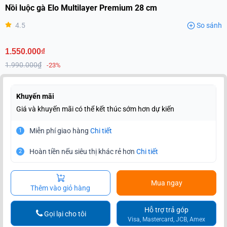
Nồi luộc gà Elo Multilayer Premium 28 cm
4.5
So sánh
1.550.000₫
1.990.000₫
-23%
Khuyến mãi
Giá và khuyến mãi có thể kết thúc sớm hơn dự kiến
Miễn phí giao hàng
Chi tiết
1
Hoàn tiền nếu siêu thị khác rẻ hơn
Chi tiết
2
Mua ngay
Thêm vào giỏ hàng
Hỗ trợ trả góp
Gọi lại cho tôi
Visa, Mastercard, JCB, Amex