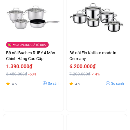
MUA ONLINE GIÁ RẺ QUÁ
Bộ nồi Buchen RUBY 4 Món
Bộ nồi Elo Kallisto made in
Chính Hãng Cao Cấp
Germany
1.390.000₫
6.200.000₫
3.450.000₫
7.200.000₫
-60%
-14%
So sánh
So sánh
4.5
4.5