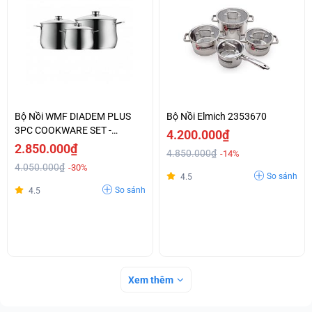
Bộ Nồi WMF DIADEM PLUS
Bộ Nồi Elmich 2353670
3PC COOKWARE SET -
4.200.000₫
0730036040
2.850.000₫
4.850.000₫
-14%
4.050.000₫
-30%
So sánh
4.5
So sánh
4.5
Xem thêm