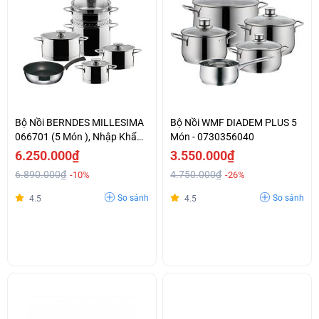
Bộ Nồi BERNDES MILLESIMA
Bộ Nồi WMF DIADEM PLUS 5
066701 (5 Món ), Nhập Khẩu
Món - 0730356040
Đức
6.250.000₫
3.550.000₫
6.890.000₫
4.750.000₫
-10%
-26%
So sánh
So sánh
4.5
4.5