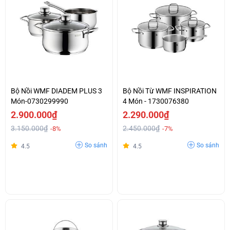
Bộ Nồi WMF DIADEM PLUS 3
Bộ Nồi Từ WMF INSPIRATION
Món-0730299990
4 Món - 1730076380
2.900.000₫
2.290.000₫
3.150.000₫
2.450.000₫
-8%
-7%
So sánh
So sánh
4.5
4.5