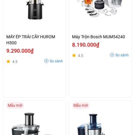
MÁY ÉP TRÁI CÂY HUROM
Máy Trộn Bosch MUM54240
H300
8.190.000₫
9.290.000₫
So sánh
4.5
So sánh
4.5
Mẫu mới
Mẫu mới