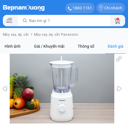
Chi nhánh
1800.1161
0
Máy xay, ép, vắt
Máy xay, ép, vắt Panasonic
Hình ảnh
Giá / Khuyến mãi
Thông số
Đánh giá