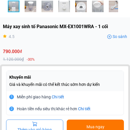
Máy xay sinh tố Panasonic MX-EX1001WRA - 1 cối
4.5
So sánh
790.000₫
1.120.000₫
-30%
Khuyến mãi
Giá và khuyến mãi có thể kết thúc sớm hơn dự kiến
Miễn phí giao hàng
Chi tiết
1
Hoàn tiền nếu siêu thị khác rẻ hơn
Chi tiết
2
Mua ngay
Thêm vào giỏ hàng