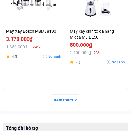
Máy Xay Bosch MSM88190
Máy xay sinh tố đa năng
Midea MJ-BL50
3.170.000₫
800.000₫
1.350.000₫
--134%
1.100.000₫
-28%
So sánh
4.5
So sánh
4.5
Xem thêm
Tổng đài hỗ trợ