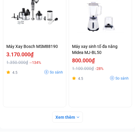
Máy Xay Bosch MSM88190
Máy xay sinh tố đa năng
Midea MJ-BL50
3.170.000₫
800.000₫
1.350.000₫
--134%
1.100.000₫
-28%
So sánh
4.5
So sánh
4.5
Xem thêm