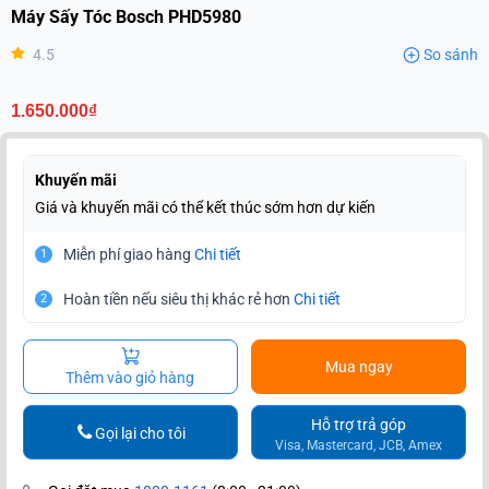
Máy Sấy Tóc Bosch PHD5980
4.5
So sánh
1.650.000₫
Khuyến mãi
Giá và khuyến mãi có thể kết thúc sớm hơn dự kiến
Miễn phí giao hàng
Chi tiết
1
Hoàn tiền nếu siêu thị khác rẻ hơn
Chi tiết
2
Mua ngay
Thêm vào giỏ hàng
Hỗ trợ trả góp
Gọi lại cho tôi
Visa, Mastercard, JCB, Amex