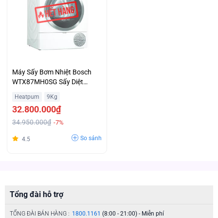
Máy Sấy Bơm Nhiệt Bosch
WTX87MH0SG Sấy Diệt
Khuẩn Hygiene Drying Hỗ Trợ
Heatpum
9Kg
Trả Góp
32.800.000₫
34.950.000₫
-7%
So sánh
4.5
Tổng đài hỗ trợ
TỔNG ĐÀI BÁN HÀNG :
1800.1161
(8:00 - 21:00) - Miễn phí