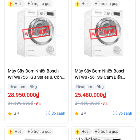
Hot
Hỗ trợ trả góp
Hot
Hỗ trợ trả góp
Máy Sấy Bơm Nhiệt Bosch
Máy Sấy Bơm Nhiệt Bosch
WTW87561GB Series 8, Công
WTW87561SG Cảm Biến
nghệ ActiveSteam Giá Ưu Đãi
Duo-Tronic Điều Chỉnh Nhiệt
Heatpum
9Kg
Heatpum
9Kg
Độ Giá Rẻ
28.950.000₫
25.480.000₫
31.590.000₫
27.550.000₫
-9%
-8%
So sánh
So sánh
4.5
4.5
Hot
Hỗ trợ trả góp
Hot
Hỗ trợ trả góp
Sắp về hàng