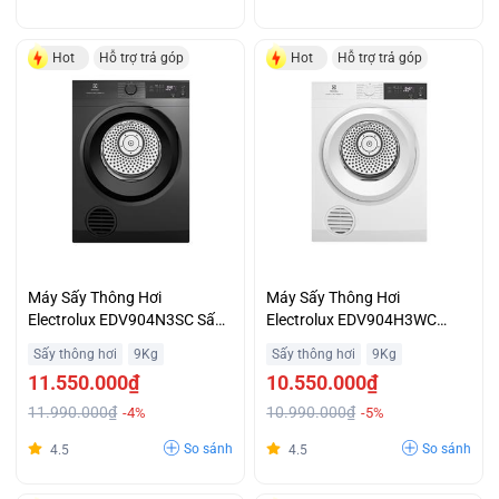
Hot
Hỗ trợ trả góp
Hot
Hỗ trợ trả góp
Máy Sấy Thông Hơi
Máy Sấy Thông Hơi
Electrolux EDV904N3SC Sấy
Electrolux EDV904H3WC
Diệt Khuẩn Hygiene Giá Tốt
Extra Anticrease Chống Nhăn
Sấy thông hơi
9Kg
Sấy thông hơi
9Kg
Giá Tốt
11.550.000₫
10.550.000₫
11.990.000₫
10.990.000₫
-4%
-5%
So sánh
So sánh
4.5
4.5