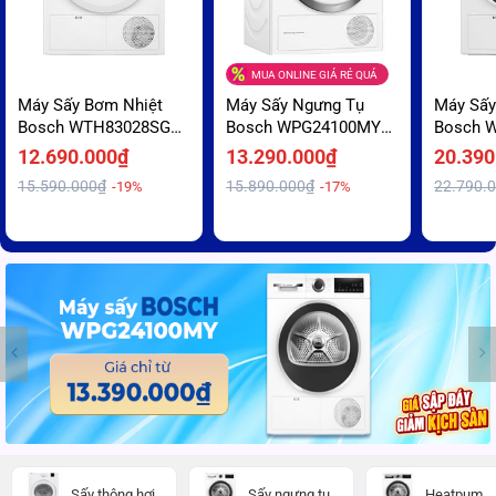
MUA ONLINE GIÁ RẺ QUÁ
Máy Sấy Bơm Nhiệt
Máy Sấy Ngưng Tụ
Máy Sấy
Bosch WTH83028SG
Bosch WPG24100MY
Bosch 
Công Nghệ Sấy
Sấy Diệt Khuẩn
Động Cơ
12.690.000₫
13.290.000₫
20.390
AutoDry Bảo Vệ Sợi
Hygiene Drying Giá Sập
Giá Ưu 
15.590.000₫
15.890.000₫
22.790.
-19%
-17%
Vải Giá Rẻ Bất Ngờ
Sàn
Sấy thông hơi
Sấy ngưng tụ
Heatpum