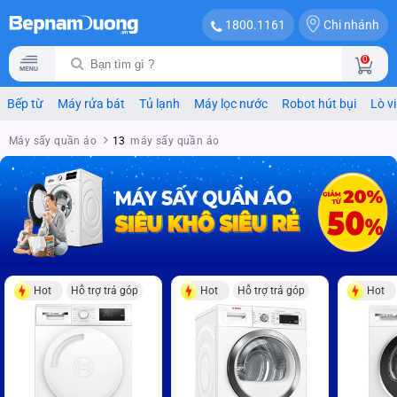
Chi nhánh
1800.1161
0
Bếp từ
Máy rửa bát
Tủ lạnh
Máy lọc nước
Robot hút bụi
Lò v
Máy sấy quần áo
13
máy sấy quần áo
Hot
Hỗ trợ trả góp
Hot
Hỗ trợ trả góp
Hot