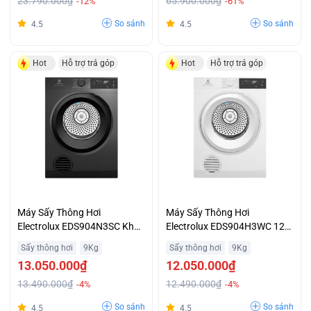
23.790.000₫
65.900.000₫
-12%
-61%
So sánh
So sánh
4.5
4.5
Hot
Hỗ trợ trả góp
Hot
Hỗ trợ trả góp
Máy Sấy Thông Hơi
Máy Sấy Thông Hơi
Electrolux EDS904N3SC Khối
Electrolux EDS904H3WC 12
Lượng 9kg Trả Góp 0%
Chương Trình Sấy Giá Ưu Đãi
Sấy thông hơi
9Kg
Sấy thông hơi
9Kg
13.050.000₫
12.050.000₫
13.490.000₫
12.490.000₫
-4%
-4%
So sánh
So sánh
4.5
4.5