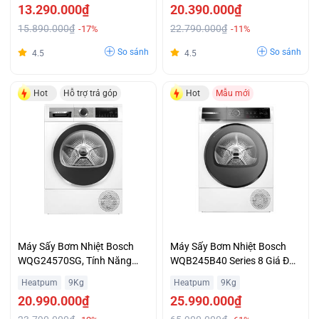
13.290.000₫
20.390.000₫
15.890.000₫
22.790.000₫
-17%
-11%
So sánh
So sánh
4.5
4.5
Hot
Hỗ trợ trả góp
Hot
Mẫu mới
Máy Sấy Bơm Nhiệt Bosch
Máy Sấy Bơm Nhiệt Bosch
WQG24570SG, Tính Năng
WQB245B40 Series 8 Giá Đại
Anti Vibration Vận Hành Êm
Chiến
Heatpum
9Kg
Heatpum
9Kg
Ái Khuyến Mãi
20.990.000₫
25.990.000₫