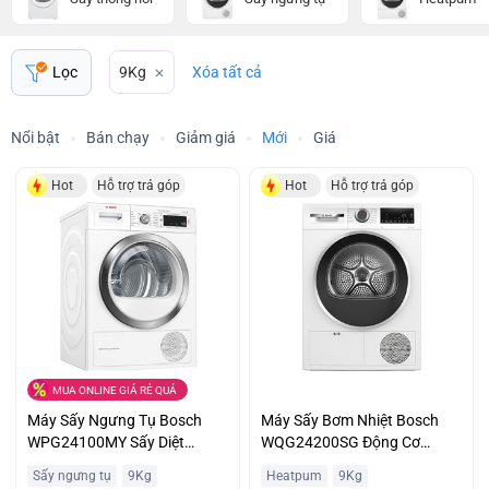
Lọc
9Kg
Xóa tất cả
Nổi bật
Bán chạy
Giảm giá
Mới
Giá
Hot
Hỗ trợ trả góp
Hot
Hỗ trợ trả góp
MUA ONLINE GIÁ RẺ QUÁ
Máy Sấy Ngưng Tụ Bosch
Máy Sấy Bơm Nhiệt Bosch
WPG24100MY Sấy Diệt
WQG24200SG Động Cơ
Khuẩn Hygiene Drying Giá
EcoSilence Giá Ưu Đãi
Sấy ngưng tụ
9Kg
Heatpum
9Kg
Sập Sàn