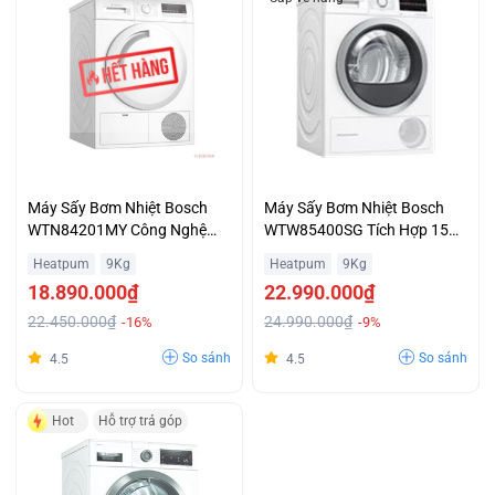
Máy Sấy Bơm Nhiệt Bosch
Máy Sấy Bơm Nhiệt Bosch
WTN84201MY Công Nghệ
WTW85400SG Tích Hợp 15
Sensitive Drying Hạn Chế
Chương Trình Sấy Hỗ Trợ Trả
Heatpum
9Kg
Heatpum
9Kg
Nhăn Giá Ưu Đãi
Góp
18.890.000₫
22.990.000₫
22.450.000₫
24.990.000₫
-16%
-9%
So sánh
So sánh
4.5
4.5
Hot
Hỗ trợ trả góp