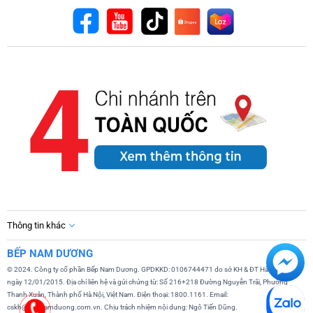
Thông tin khác
BẾP NAM DƯƠNG
© 2024. Công ty cổ phần Bếp Nam Dương. GPDKKD: 0106744471 do sở KH & ĐT Hà Nội cấp
ngày 12/01/2015. Địa chỉ liên hệ và gửi chứng từ: Số 216+218 Đường Nguyễn Trãi, Phường
Thanh Xuân, Thành phố Hà Nội, Việt Nam. Điện thoại: 1800.1161. Email:
cskh@bepnamduong.com.vn. Chịu trách nhiệm nội dung: Ngô Tiến Dũng.