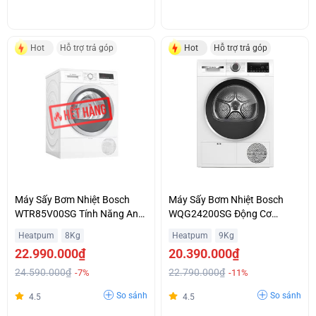
Hot
Hỗ trợ trả góp
Hot
Hỗ trợ trả góp
Máy Sấy Bơm Nhiệt Bosch
Máy Sấy Bơm Nhiệt Bosch
WTR85V00SG Tính Năng Anti
WQG24200SG Động Cơ
Vibration Giá Ưu Đãi
EcoSilence Giá Ưu Đãi
Heatpum
8Kg
Heatpum
9Kg
22.990.000₫
20.390.000₫
24.590.000₫
22.790.000₫
-7%
-11%
So sánh
So sánh
4.5
4.5