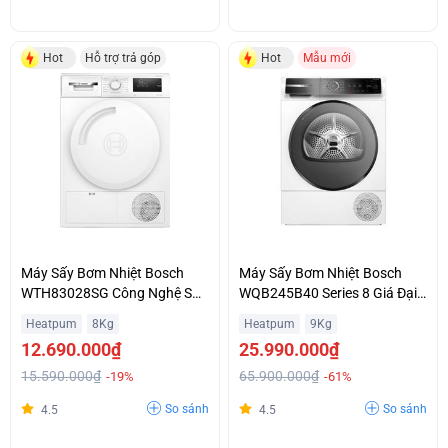
Hot
Hỗ trợ trả góp
Hot
Mẫu mới
Máy Sấy Bơm Nhiệt Bosch
Máy Sấy Bơm Nhiệt Bosch
WTH83028SG Công Nghệ Sấy
WQB245B40 Series 8 Giá Đại
AutoDry Bảo Vệ Sợi Vải Giá Rẻ
Chiến
Heatpum
8Kg
Heatpum
9Kg
Bất Ngờ
12.690.000₫
25.990.000₫
15.590.000₫
65.900.000₫
-19%
-61%
So sánh
So sánh
4.5
4.5