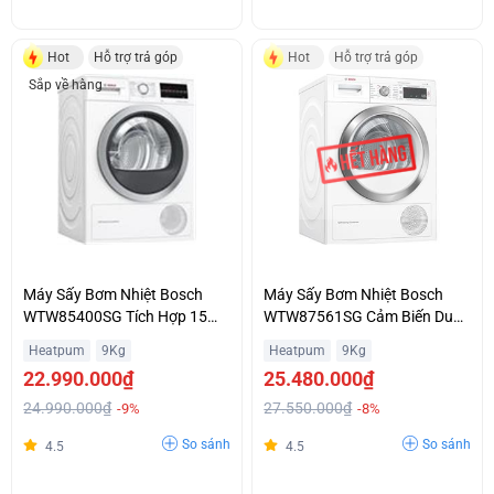
Hot
Hỗ trợ trả góp
Hot
Hỗ trợ trả góp
Sắp về hàng
Máy Sấy Bơm Nhiệt Bosch
Máy Sấy Bơm Nhiệt Bosch
WTW85400SG Tích Hợp 15
WTW87561SG Cảm Biến Duo-
Chương Trình Sấy Hỗ Trợ Trả
Tronic Điều Chỉnh Nhiệt Độ Giá
Heatpum
9Kg
Heatpum
9Kg
Góp
Rẻ
22.990.000₫
25.480.000₫
24.990.000₫
27.550.000₫
-9%
-8%
So sánh
So sánh
4.5
4.5