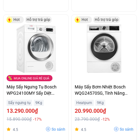
Hot
Hỗ trợ trả góp
Hot
Hỗ trợ trả góp
MUA ONLINE GIÁ RẺ QUÁ
Máy Sấy Ngưng Tụ Bosch
Máy Sấy Bơm Nhiệt Bosch
WPG24100MY Sấy Diệt
WQG24570SG, Tính Năng
Khuẩn Hygiene Drying Giá
Anti Vibration Vận Hành Êm
Sấy ngưng tụ
9Kg
Heatpum
9Kg
Sập Sàn
Ái Khuyến Mãi
13.290.000₫
20.990.000₫
15.890.000₫
23.790.000₫
-17%
-12%
So sánh
So sánh
4.5
4.5