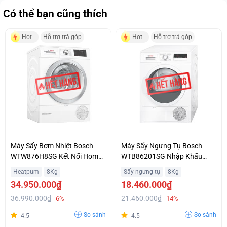
Có thể bạn cũng thích
Hot
Hỗ trợ trả góp
Hot
Hỗ trợ trả góp
Máy Sấy Bơm Nhiệt Bosch
Máy Sấy Ngưng Tụ Bosch
WTW876H8SG Kết Nối Home
WTB86201SG Nhập Khẩu
Connect Thông Minh Hỗ Trợ
Chính Hãng Trả Góp Không
Heatpum
8Kg
Sấy ngưng tụ
8Kg
Trả Góp
Lãi Suất
34.950.000₫
18.460.000₫
36.990.000₫
21.460.000₫
-6%
-14%
So sánh
So sánh
4.5
4.5