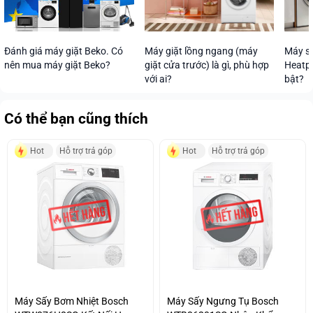
Máy s
Máy giặt lồng ngang (máy
Đánh giá máy giặt Beko. Có
Heatpu
giặt cửa trước) là gì, phù hợp
nên mua máy giặt Beko?
bật?
với ai?
Có thể bạn cũng thích
Hot
Hỗ trợ trả góp
Hot
Hỗ trợ trả góp
Máy Sấy Bơm Nhiệt Bosch
Máy Sấy Ngưng Tụ Bosch