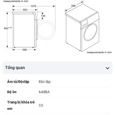
Tổng quan
Âm tủ/Độclập
Độc lập
Độ ồn
64dBA
Trang bị khóa trẻ
Có
em