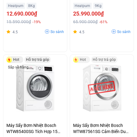
AutoDry Bảo Vệ Sợi Vải Giá Rẻ
Chiến
Heatpum
8Kg
Heatpum
9Kg
Bất Ngờ
12.690.000₫
25.990.000₫
15.590.000₫
65.900.000₫
-19%
-61%
So sánh
So sánh
4.5
4.5
Hot
Hỗ trợ trả góp
Hot
Hỗ trợ trả góp
Sắp về hàng
Máy Sấy Bơm Nhiệt Bosch
Máy Sấy Bơm Nhiệt Bosch
WTW85400SG Tích Hợp 15
WTW87561SG Cảm Biến Duo-