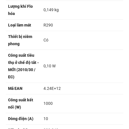
Lượng khí Flo
0,149 kg
hóa
Loại làm mát
R290
Thiết bị niêm
Có
phong
Công suất tiêu
thụ ở chế độ tắt -
0,10 W
MỚI (2010/30 /
EC)
Mã EAN
4.24E+12
Công suất kết
1000
nối (W)
Dòng điện (A)
10