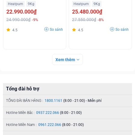
Chương Trình Sấy Hỗ Trợ Trả
Tronic Điều Chỉnh Nhiệt Độ Giá
Heatpum
9Kg
Heatpum
9Kg
Góp
Rẻ
22.990.000₫
25.480.000₫
24.990.000₫
27.550.000₫
-9%
-8%
So sánh
So sánh
4.5
4.5
Xem thêm
Tổng đài hỗ trợ
TỔNG ĐÀI BÁN HÀNG :
1800.1161
(8:00 - 21:00) - Miễn phí
Hotline Miền Bắc :
0937.222.066
(8:00 - 21:00)
Hotline Miền Nam :
0961.222.066
(8:00 - 21:00)