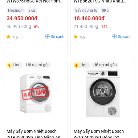
WTW876H8SG Kết Nối Home
WTB86201SG Nhập Khẩu
Connect Thông Minh Hỗ Trợ
Chính Hãng Trả Góp Không
Heatpum
8Kg
Sấy ngưng tụ
8Kg
Trả Góp
Lãi Suất
34.950.000₫
18.460.000₫
36.990.000₫
21.460.000₫
-6%
-14%
So sánh
So sánh
4.5
4.5
Hot
Hỗ trợ trả góp
Hot
Hỗ trợ trả góp
Máy Sấy Bơm Nhiệt Bosch
Máy Sấy Bơm Nhiệt Bosch
WTR85V00SG Tính Năng Anti
WQG24200SG Động Cơ