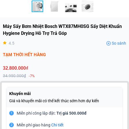
Máy Sấy Bơm Nhiệt Bosch WTX87MH0SG Sấy Diệt Khuẩn
Hygiene Drying Hỗ Trợ Trả Góp
4.5
So sánh
TẠM THỜI HẾT HÀNG
32.800.000₫
34.950.000₫
-7%
Khuyến mãi
Giá và khuyến mãi có thể kết thúc sớm hơn dự kiến
Miễn phí công lắp đặt:
Trị giá 500.000đ
1
Miễn phí giao hàng
Chi tiết
2