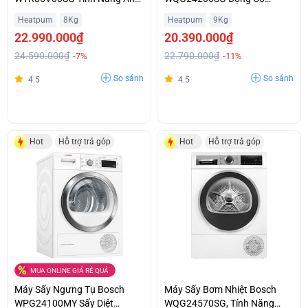
Vibration Giá Ưu Đãi
EcoSilence Giá Ưu Đãi
Heatpum
8Kg
Heatpum
9Kg
22.990.000₫
20.390.000₫
24.590.000₫
22.790.000₫
-7%
-11%
So sánh
So sánh
4.5
4.5
Hot
Hỗ trợ trả góp
Hot
Hỗ trợ trả góp
MUA ONLINE GIÁ RẺ QUÁ
Máy Sấy Ngưng Tụ Bosch
Máy Sấy Bơm Nhiệt Bosch
WPG24100MY Sấy Diệt
WQG24570SG, Tính Năng