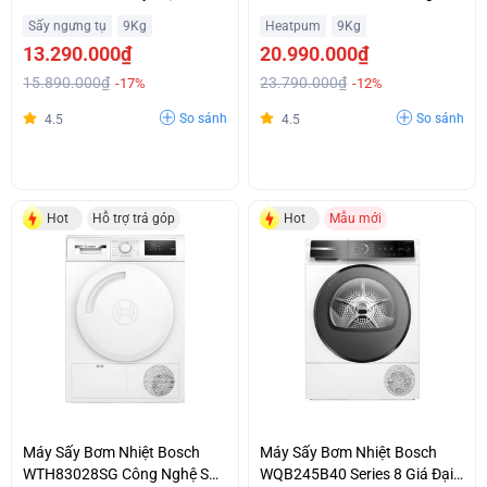
Khuẩn Hygiene Drying Giá
Anti Vibration Vận Hành Êm
Sấy ngưng tụ
9Kg
Heatpum
9Kg
Sập Sàn
Ái Khuyến Mãi
13.290.000₫
20.990.000₫
15.890.000₫
23.790.000₫
-17%
-12%
So sánh
So sánh
4.5
4.5
Hot
Hỗ trợ trả góp
Hot
Mẫu mới
Máy Sấy Bơm Nhiệt Bosch
Máy Sấy Bơm Nhiệt Bosch
WTH83028SG Công Nghệ Sấy
WQB245B40 Series 8 Giá Đại