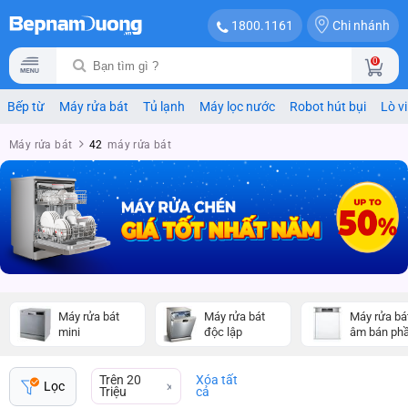
Chi nhánh
1800.1161
0
Bếp từ
Máy rửa bát
Tủ lạnh
Máy lọc nước
Robot hút bụi
Lò v
Máy rửa bát
42
máy rửa bát
Máy rửa bát
Máy rửa bát
Máy rửa bá
mini
độc lập
âm bán ph
Trên 20
Xóa tất
Lọc
Triệu
cả