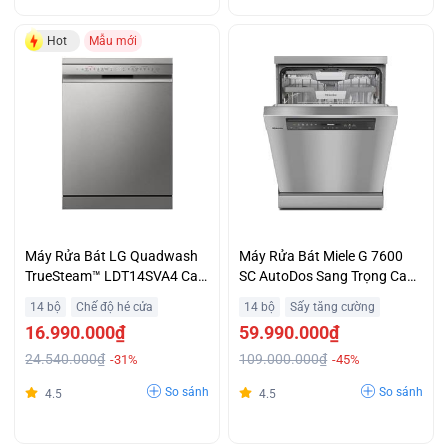
Hot
Mẫu mới
Máy Rửa Bát LG Quadwash
Máy Rửa Bát Miele G 7600
TrueSteam™ LDT14SVA4 Cao
SC AutoDos Sang Trọng Cao
Cấp
Cấp
14 bộ
Chế độ hé cửa
14 bộ
Sấy tăng cường
16.990.000₫
59.990.000₫
24.540.000₫
109.000.000₫
-31%
-45%
So sánh
So sánh
4.5
4.5