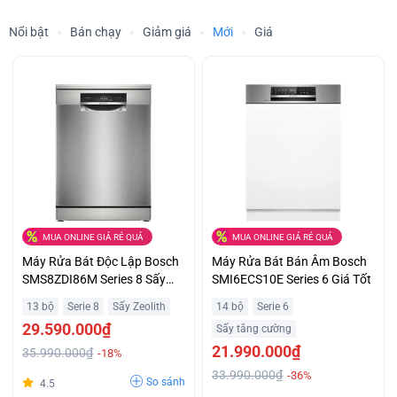
Nổi bật
Bán chạy
Giảm giá
Mới
Giá
MUA ONLINE GIÁ RẺ QUÁ
MUA ONLINE GIÁ RẺ QUÁ
Máy Rửa Bát Độc Lập Bosch
Máy Rửa Bát Bán Âm Bosch
SMS8ZDI86M Series 8 Sấy
SMI6ECS10E Series 6 Giá Tốt
Khô Hoàn Hảo Giá Tốt
13 bộ
Serie 8
Sấy Zeolith
14 bộ
Serie 6
29.590.000₫
Sấy tăng cường
21.990.000₫
35.990.000₫
-18%
33.990.000₫
-36%
So sánh
4.5