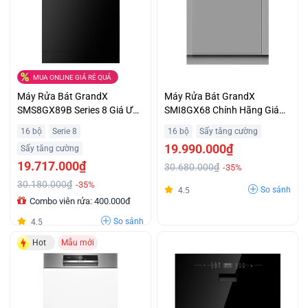
MUA ONLINE GIÁ RẺ QUÁ
Máy Rửa Bát GrandX
Máy Rửa Bát GrandX
SMS8GX89B Series 8 Giá Ưu
SMI8GX68 Chính Hãng Giá
Đãi
Tốt
16 bộ
Serie 8
16 bộ
Sấy tăng cường
19.990.000₫
Sấy tăng cường
19.717.000₫
30.680.000₫
-35%
30.180.000₫
-35%
So sánh
4.5
Combo viên rửa: 400.000đ
So sánh
4.5
Hot
Mẫu mới