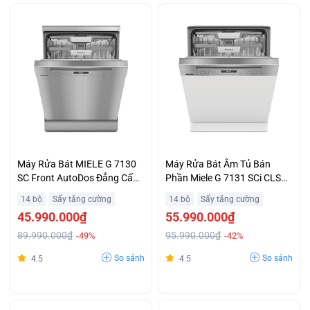
Máy Rửa Bát MIELE G 7130
Máy Rửa Bát Âm Tủ Bán
SC Front AutoDos Đẳng Cấp
Phần Miele G 7131 SCi CLST
Châu Âu
AutoDos Hiện Đại, Đẳng Cấp
14 bộ
Sấy tăng cường
14 bộ
Sấy tăng cường
45.990.000₫
55.990.000₫
89.990.000₫
95.990.000₫
-49%
-42%
So sánh
So sánh
4.5
4.5