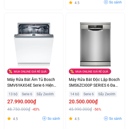
So sánh
4.5
MUA ONLINE GIÁ RẺ QUÁ
MUA ONLINE GIÁ RẺ QUÁ
Máy Rửa Bát Âm Tủ Bosch
Máy Rửa Bát Độc Lập Bosch
SMV6YAX04E Serie 6 Hiện
SMS6ZCI00P SERIES 6 Đa
Đại Giá Sốc
Năng Giá Ưu Đãi
13 bộ
Serie 6
Sấy Zeolith
14 bộ
Serie 6
Sấy Zeolith
27.990.000₫
20.500.000₫
48.750.000₫
45.990.000₫
-43%
-56%
So sánh
So sánh
4.5
4.5