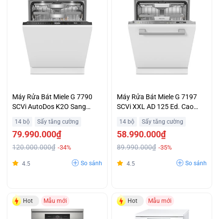
Máy Rửa Bát Miele G 7790
Máy Rửa Bát Miele G 7197
SCVi AutoDos K2O Sang
SCVi XXL AD 125 Ed. Cao
Trọng Cao Cấp
Cấp
14 bộ
Sấy tăng cường
14 bộ
Sấy tăng cường
79.990.000₫
58.990.000₫
120.000.000₫
89.990.000₫
-34%
-35%
So sánh
So sánh
4.5
4.5
Hot
Mẫu mới
Hot
Mẫu mới