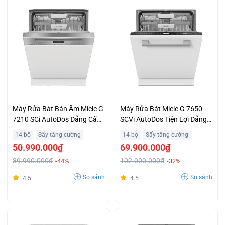
Máy Rửa Bát Bán Âm Miele G
Máy Rửa Bát Miele G 7650
7210 SCi AutoDos Đẳng Cấp
SCVi AutoDos Tiện Lợi Đẳng
Châu Âu
Cấp
14 bộ
Sấy tăng cường
14 bộ
Sấy tăng cường
50.990.000₫
69.900.000₫
89.990.000₫
102.000.000₫
-44%
-32%
So sánh
So sánh
4.5
4.5