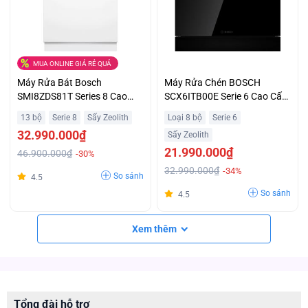
MUA ONLINE GIÁ RẺ QUÁ
Máy Rửa Bát Bosch
Máy Rửa Chén BOSCH
SMI8ZDS81T Series 8 Cao
SCX6ITB00E Serie 6 Cao Cấp
Cấp chính hãng hỗ trợ trả
Giá Tốt
13 bộ
Serie 8
Sấy Zeolith
Loại 8 bộ
Serie 6
góp
32.990.000₫
Sấy Zeolith
21.990.000₫
46.900.000₫
-30%
32.990.000₫
-34%
So sánh
4.5
So sánh
4.5
Xem thêm
Tổng đài hỗ trợ