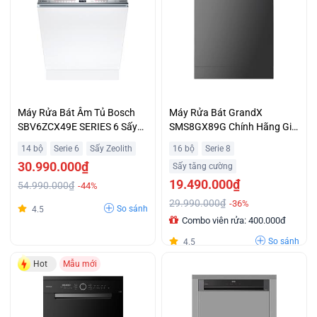
Máy Rửa Bát Âm Tủ Bosch
Máy Rửa Bát GrandX
SBV6ZCX49E SERIES 6 Sấy
SMS8GX89G Chính Hãng Giá
ZEOLITH Giá Tốt
Tốt Nhất
14 bộ
Serie 6
Sấy Zeolith
16 bộ
Serie 8
30.990.000₫
Sấy tăng cường
19.490.000₫
54.990.000₫
-44%
29.990.000₫
-36%
So sánh
4.5
Combo viên rửa: 400.000đ
So sánh
4.5
Hot
Mẫu mới