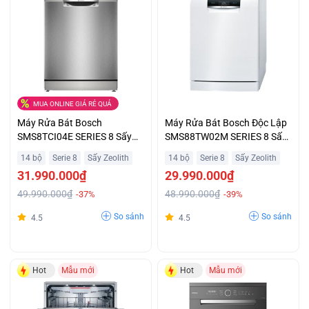
MUA ONLINE GIÁ RẺ QUÁ
Máy Rửa Bát Bosch
Máy Rửa Bát Bosch Độc Lập
SMS8TCI04E SERIES 8 Sấy
SMS88TW02M SERIES 8 Sấy
ZEOLITH
ZEOLITH Giá Tốt
14 bộ
Serie 8
Sấy Zeolith
14 bộ
Serie 8
Sấy Zeolith
31.990.000₫
29.990.000₫
49.990.000₫
48.990.000₫
-37%
-39%
So sánh
So sánh
4.5
4.5
Hot
Mẫu mới
Hot
Mẫu mới