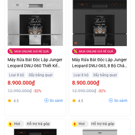
MUA ONLINE GIÁ RẺ QUÁ
MUA ONLINE GIÁ RẺ QUÁ
Máy Rửa Bát Độc Lập Junger
Máy Rửa Bát Độc Lập Junger
Leopard DWJ-060 Thiết Kế
Leopard DWJ-063, 8 Bộ Châu
Nhỏ Gọn Tối Ưu Khuyến Mại
Âu Trả Góp 0%
Loại 8 bộ
Sấy bằng quạt
Loại 8 bộ
Sấy bằng quạt
Lớn
8.900.000₫
8.900.000₫
12.990.000₫
12.990.000₫
-32%
-32%
So sánh
So sánh
4.5
4.5
Hot
Hỗ trợ trả góp
Hot
Hỗ trợ trả góp