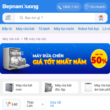
Chi nhánh
1800.1161
0
Bếp từ
Máy rửa bát
Tủ lạnh
Máy lọc nước
Robot hút bụi
Lò v
Máy rửa bát
15
máy rửa bát
Máy rửa bát
Máy rửa bát
Máy rửa bá
mini
độc lập
âm bán ph
Thái
Xóa tất
Lọc
Lan
cả