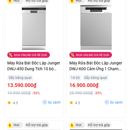
Hot
Hỗ trợ trả góp
Hot
Hỗ trợ trả góp
MUA ONLINE GIÁ RẺ QUÁ
MUA ONLINE GIÁ RẺ QUÁ
Máy Rửa Bát Độc Lập Junger
Máy Rửa Bát Độc Lập Junger
DWJ-450 Dung Tích 10 bộ
DWJ-600 Cảm Ứng 1 Chạm
Châu Âu Giá Ưu Đãi
Thông Minh Giá Tốt
Sấy bằng quạt
14 bộ
Sấy bằng quạt
13.590.000₫
16.900.000₫
19.990.000₫
25.990.000₫
-33%
-35%
So sánh
So sánh
4.5
4.5
Hot
Hỗ trợ trả góp
Hot
Hỗ trợ trả góp