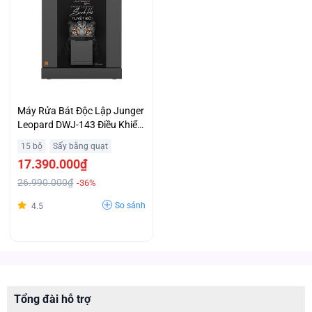
Máy Rửa Bát Độc Lập Junger
Leopard DWJ-143 Điều Khiển
Cảm Ứng Dễ Dàng Thao Tác
15 bộ
Sấy bằng quạt
Khuyến Mại Lớn
17.390.000₫
26.990.000₫
-36%
So sánh
4.5
Tổng đài hỗ trợ