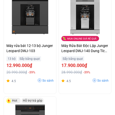
MUA ONLINE GIÁ RẺ QUÁ
Máy rửa bát 12-13 bộ Junger
Máy Rửa Bát Độc Lập Junger
Leopard DWJ-103
Leopard DWJ-140 Dung Tích
15 Bộ Ưu Đãi Lớn
13 bộ
Sấy bằng quạt
Sấy bằng quạt
12.990.000₫
17.900.000₫
20.990.000₫
28.990.000₫
-39%
-39%
So sánh
So sánh
4.5
4.5
Hot
Hỗ trợ trả góp