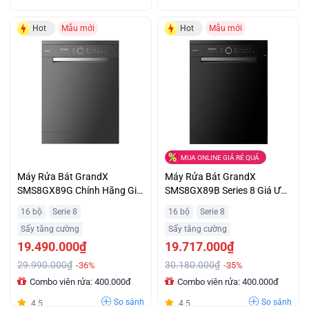
Hot
Mẫu mới
Hot
Mẫu mới
MUA ONLINE GIÁ RẺ QUÁ
Máy Rửa Bát GrandX
Máy Rửa Bát GrandX
SMS8GX89G Chính Hãng Giá
SMS8GX89B Series 8 Giá Ưu
Tốt Nhất
Đãi
16 bộ
Serie 8
16 bộ
Serie 8
Sấy tăng cường
Sấy tăng cường
19.490.000₫
19.717.000₫
29.990.000₫
30.180.000₫
-36%
-35%
Combo viên rửa: 400.000đ
Combo viên rửa: 400.000đ
So sánh
So sánh
4.5
4.5