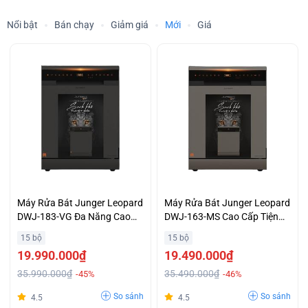
Nổi bật
Bán chạy
Giảm giá
Mới
Giá
Máy Rửa Bát Junger Leopard
Máy Rửa Bát Junger Leopard
DWJ-183-VG Đa Năng Cao
DWJ-163-MS Cao Cấp Tiện
Cấp
Lợi
15 bộ
15 bộ
19.990.000₫
19.490.000₫
35.990.000₫
35.490.000₫
-45%
-46%
So sánh
So sánh
4.5
4.5