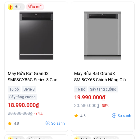
Hot
Mẫu mới
Máy Rửa Bát GrandX
Máy Rửa Bát GrandX
SMS8GX86G Series 8 Cao
SMI8GX68 Chính Hãng Giá
Cấp Giá Tốt
Tốt
16 bộ
Serie 8
16 bộ
Sấy tăng cường
19.990.000₫
Sấy tăng cường
18.990.000₫
30.680.000₫
-35%
28.680.000₫
-34%
So sánh
4.5
So sánh
4.5