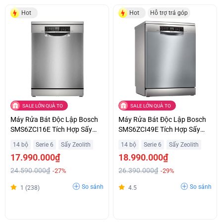
Hot
Hot
Hỗ trợ trả góp
SALE LỚN QUÀ TO
SALE LỚN QUÀ TO
Máy Rửa Bát Độc Lập Bosch
Máy Rửa Bát Độc Lập Bosch
SMS6ZCI16E Tích Hợp Sấy
SMS6ZCI49E Tích Hợp Sấy
Hoàn Hảo Zeolith Hỗ Trợ Trả
Hoàn Hảo Zeolith Hỗ Trợ Trả
14 bộ
Serie 6
Sấy Zeolith
14 bộ
Serie 6
Sấy Zeolith
Góp
Góp
17.990.000₫
18.990.000₫
24.590.000₫
26.390.000₫
-27%
-29%
So sánh
So sánh
1 (238)
4.5