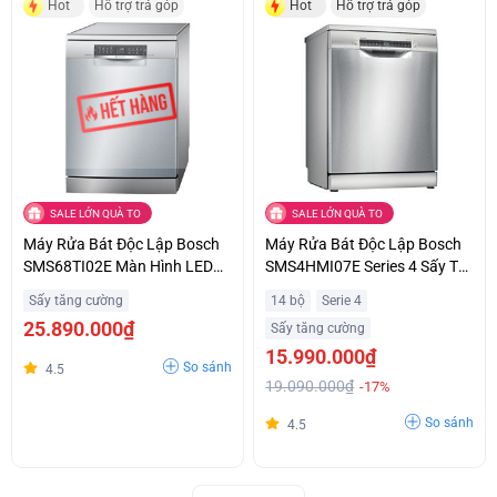
Hot
Hỗ trợ trả góp
Hot
Hỗ trợ trả góp
SALE LỚN QUÀ TO
SALE LỚN QUÀ TO
Máy Rửa Bát Độc Lập Bosch
Máy Rửa Bát Độc Lập Bosch
SMS68TI02E Màn Hình LED
SMS4HMI07E Series 4 Sấy Tự
Hiển Thị Thời Gian Trả Góp
Động EfficientDry
Sấy tăng cường
14 bộ
Serie 4
Không Lãi Suất
25.890.000₫
Sấy tăng cường
15.990.000₫
So sánh
4.5
19.090.000₫
-17%
So sánh
4.5