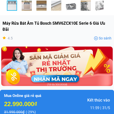
Máy Rửa Bát Âm Tủ Bosch SMV6ZCX10E Serie 6 Giá Ưu
Đãi
4.5
So sánh
Mua Online giá rẻ quá
Kết thúc vào
22.990.000₫
11:59 | 31/5
31.990.000₫
(-29%)