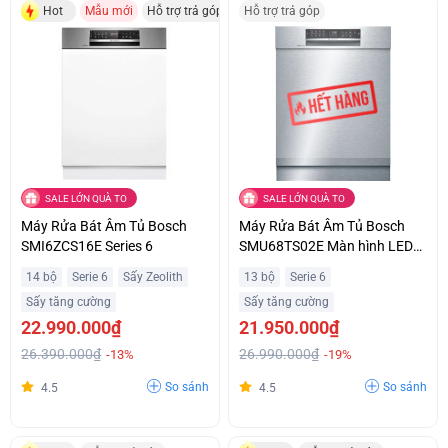
Hot
Mẫu mới
Hỗ trợ trả góp
Hỗ trợ trả góp
SALE LỚN QUÀ TO
SALE LỚN QUÀ TO
Máy Rửa Bát Âm Tủ Bosch
Máy Rửa Bát Âm Tủ Bosch
SMI6ZCS16E Series 6
SMU68TS02E Màn hình LED
Hiển Thị Thời Gian Hiện Đại Hỗ
14 bộ
Serie 6
Sấy Zeolith
13 bộ
Serie 6
Trợ Trả Góp
Sấy tăng cường
Sấy tăng cường
22.990.000₫
21.950.000₫
26.390.000₫
26.990.000₫
-13%
-19%
So sánh
So sánh
4.5
4.5