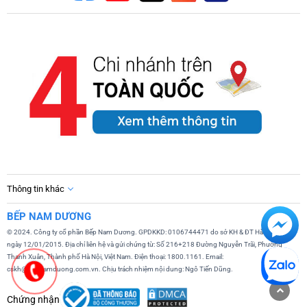
Thông tin khác
BẾP NAM DƯƠNG
© 2024. Công ty cổ phần Bếp Nam Dương. GPDKKD: 0106744471 do sở KH & ĐT Hà Nội cấp
ngày 12/01/2015. Địa chỉ liên hệ và gửi chứng từ: Số 216+218 Đường Nguyễn Trãi, Phường
Thanh Xuân, Thành phố Hà Nội, Việt Nam. Điện thoại: 1800.1161. Email:
cskh@bepnamduong.com.vn. Chịu trách nhiệm nội dung: Ngô Tiến Dũng.
Chứng nhận