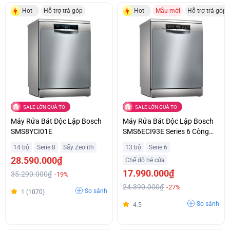
Hot
Hỗ trợ trả góp
Hot
Mẫu mới
Hỗ trợ trả góp
SALE LỚN QUÀ TO
SALE LỚN QUÀ TO
Máy Rửa Bát Độc Lập Bosch
Máy Rửa Bát Độc Lập Bosch
SMS8YCI01E
SMS6ECI93E Series 6 Công
Suất 2400W Ưu Đãi Đặc Biệt
14 bộ
Serie 8
Sấy Zeolith
13 bộ
Serie 6
28.590.000₫
Chế độ hé cửa
17.990.000₫
35.290.000₫
-19%
24.390.000₫
-27%
So sánh
1 (1070)
So sánh
4.5