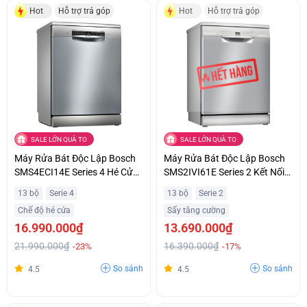
Hot
Hỗ trợ trả góp
Hot
Hỗ trợ trả góp
SALE LỚN QUÀ TO
SALE LỚN QUÀ TO
Máy Rửa Bát Độc Lập Bosch
Máy Rửa Bát Độc Lập Bosch
SMS4ECI14E Series 4 Hé Cửa
SMS2IVI61E Series 2 Kết Nối
Tự Động Khuyến Mãi Đặc Biệt
Home Connect Thông Minh
13 bộ
Serie 4
13 bộ
Serie 2
Hỗ Trợ Trả Góp
Chế độ hé cửa
Sấy tăng cường
16.990.000₫
13.690.000₫
21.990.000₫
16.390.000₫
-23%
-17%
So sánh
So sánh
4.5
4.5