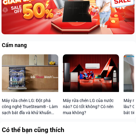
Cẩm nang
Máy rửa chén LG: Đột phá
Máy rửa chén LG của nước
Máy rử
công nghệ TrueSteam® - Làm
nào? Có tốt không? Có nên
lâu? C
sạch bát đĩa và khử khuẩn
mua không?
bát tiế
vượt trội
Có thể bạn cũng thích