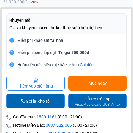
21.990.000₫
-26%
Khuyến mãi
Giá và khuyến mãi có thể kết thúc sớm hơn dự kiến
Miễn phí khảo sát tại nhà
1
Miễn phí công lắp đặt:
Trị giá 500.000đ
2
Hoàn tiền nếu siêu thị khác rẻ hơn
Chi tiết
3
Mua ngay
Thêm vào giỏ hàng
Hỗ trợ trả góp
Gọi lại cho tôi
Visa, Mastercard, JCB, Amex
Gọi đặt mua
1800.1161
(8:00 - 21:00)
Hotline Miền Bắc:
0937.222.066
(8:00 - 21:00)