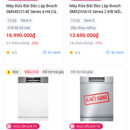
Máy Rửa Bát Độc Lập Bosch
Máy Rửa Bát Độc Lập Bosch
SMS4ECI14E Series 4 Hé Cửa
SMS2IVI61E Series 2 Kết Nối
Tự Động Khuyến Mãi Đặc Biệt
Home Connect Thông Minh
13 bộ
Serie 4
13 bộ
Serie 2
Hỗ Trợ Trả Góp
Chế độ hé cửa
Sấy tăng cường
16.990.000₫
13.690.000₫
21.990.000₫
16.390.000₫
-23%
-17%
So sánh
So sánh
4.5
4.5
Hot
Mẫu mới
Hỗ trợ trả góp
Hỗ trợ trả góp
SALE LỚN QUÀ TO
SALE LỚN QUÀ TO