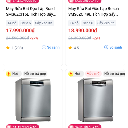
SALE LỚN QUÀ TO
SALE LỚN QUÀ TO
Máy Rửa Bát Độc Lập Bosch
Máy Rửa Bát Độc Lập Bosch
SMS6ZCI16E Tích Hợp Sấy
SMS6ZCI49E Tích Hợp Sấy
Hoàn Hảo Zeolith Hỗ Trợ Trả
Hoàn Hảo Zeolith Hỗ Trợ Trả
14 bộ
Serie 6
Sấy Zeolith
14 bộ
Serie 6
Sấy Zeolith
Góp
Góp
17.990.000₫
18.990.000₫
24.590.000₫
26.390.000₫
-27%
-29%
So sánh
So sánh
1 (238)
4.5
Hot
Hỗ trợ trả góp
Hot
Mẫu mới
Hỗ trợ trả góp
SALE LỚN QUÀ TO
SALE LỚN QUÀ TO