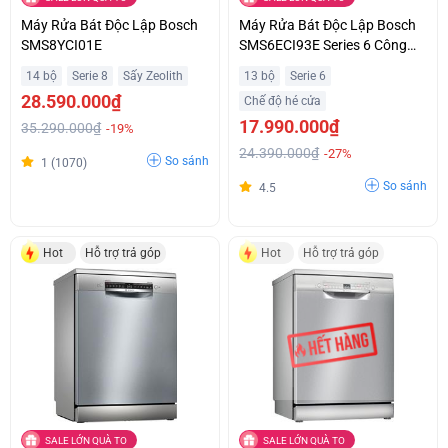
Máy Rửa Bát Độc Lập Bosch
Máy Rửa Bát Độc Lập Bosch
SMS8YCI01E
SMS6ECI93E Series 6 Công
Suất 2400W Ưu Đãi Đặc Biệt
14 bộ
Serie 8
Sấy Zeolith
13 bộ
Serie 6
28.590.000₫
Chế độ hé cửa
17.990.000₫
35.290.000₫
-19%
24.390.000₫
-27%
So sánh
1 (1070)
So sánh
4.5
Hot
Hỗ trợ trả góp
Hot
Hỗ trợ trả góp
SALE LỚN QUÀ TO
SALE LỚN QUÀ TO