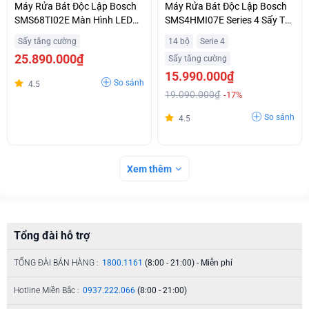
Máy Rửa Bát Độc Lập Bosch
Máy Rửa Bát Độc Lập Bosch
SMS68TI02E Màn Hình LED
SMS4HMI07E Series 4 Sấy Tự
Hiển Thị Thời Gian Trả Góp
Động EfficientDry
Sấy tăng cường
14 bộ
Serie 4
Không Lãi Suất
25.890.000₫
Sấy tăng cường
15.990.000₫
So sánh
4.5
19.090.000₫
-17%
So sánh
4.5
Xem thêm
Tổng đài hỗ trợ
TỔNG ĐÀI BÁN HÀNG :
1800.1161
(8:00 - 21:00) - Miễn phí
Hotline Miền Bắc :
0937.222.066
(8:00 - 21:00)