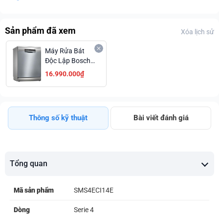
Sản phẩm đã xem
Xóa lịch sử
Máy Rửa Bát
Độc Lập Bosch
SMS4ECI14E
16.990.000₫
Series 4 Hé Cửa
Tự Động
Khuyến Mãi Đặc
Biệt
Thông số kỹ thuật
Bài viết đánh giá
Tổng quan
Mã sản phẩm
SMS4ECI14E
Dòng
Serie 4