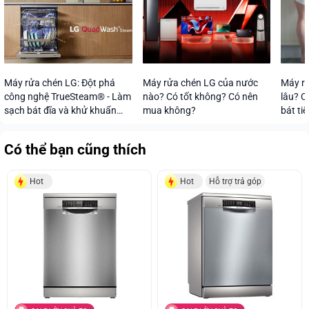
Máy rửa chén LG: Đột phá
Máy rửa chén LG của nước
Máy rử
công nghệ TrueSteam® - Làm
nào? Có tốt không? Có nên
lâu? C
sạch bát đĩa và khử khuẩn
mua không?
bát tiế
vượt trội
Có thể bạn cũng thích
Hot
Hot
Hỗ trợ trả góp