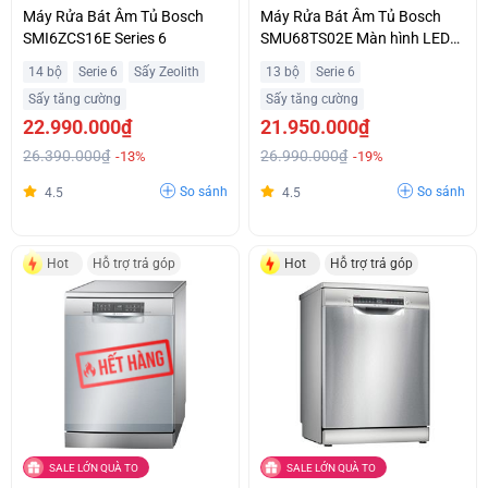
Máy Rửa Bát Âm Tủ Bosch
Máy Rửa Bát Âm Tủ Bosch
SMI6ZCS16E Series 6
SMU68TS02E Màn hình LED
Hiển Thị Thời Gian Hiện Đại Hỗ
14 bộ
Serie 6
Sấy Zeolith
13 bộ
Serie 6
Trợ Trả Góp
Sấy tăng cường
Sấy tăng cường
22.990.000₫
21.950.000₫
26.390.000₫
26.990.000₫
-13%
-19%
So sánh
So sánh
4.5
4.5
Hot
Hỗ trợ trả góp
Hot
Hỗ trợ trả góp
SALE LỚN QUÀ TO
SALE LỚN QUÀ TO